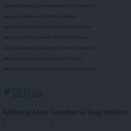
Biedronka
Czechowice-Dziedzice
Jaki jest ulubiony papier toaletowy Polek i Polaków?
Biedronka
Czeladź
Biedronka
Czemierniki
Jaka jest ulubiona woda Polek i Polaków?
Biedronka
Czempiń
Jakie są ulubione płatki owsiane Polek i Polaków?
Biedronka
Czerniejewo
Biedronka
Czernikowo
Jaki jest ulubiony środek do WC Polek i Polaków?
Biedronka
Czersk
Jaki jest ulubiony żel pod prysznic Polek i Polaków?
Biedronka
Czerwieńsk
Biedronka
Czerwińsk nad Wisłą
Jaki jest ulubiony szampon Polek i Polaków?
Biedronka
Czerwionka-Leszczyny
Jaki jest ulubiony ręcznik papierowy Polek i Polaków?
Biedronka
Czerwonak
Biedronka
Częstochowa
Biedronka
Człopa
Biedronka
Człuchów
Biedronka
Czosnów
Biedronka
Czyżew
Aplikacja Moja Gazetka na Twój telefon!
Biedronka
Ćmielów
Biedronka
Ćwiklice