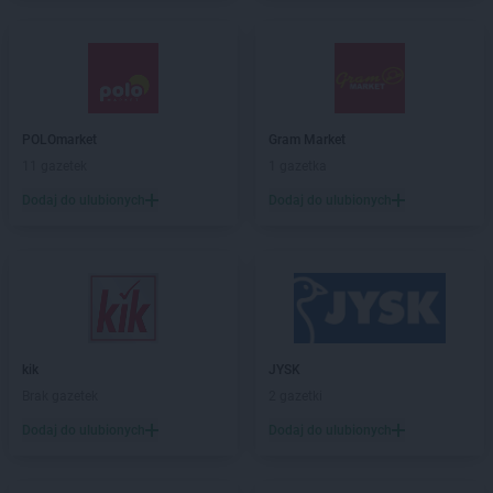
Biedronka
Bliżyn
Biedronka
Błonie
Biedronka
Bobolice
Biedronka
Bobowa
Biedronka
Bobrowiec
Biedronka
POLOmarket
Bobrowniki
Gram Market
Biedronka
11 gazetek
Bochnia
1 gazetka
Biedronka
Bochotnica
Dodaj do ulubionych
Dodaj do ulubionych
Biedronka
Bochotnica-Kolonia
Biedronka
Bodzentyn
Biedronka
Bogacica
Biedronka
Bogatynia
Biedronka
Boguchwała
Biedronka
Boguszów-Gorce
kik
JYSK
Biedronka
Bojano
Brak gazetek
2 gazetki
Biedronka
Bolesławice
Biedronka
Dodaj do ulubionych
Bolesławiec
Dodaj do ulubionych
Biedronka
Bolków
Biedronka
Bolszewo