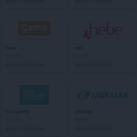
Biedronka
Biały Bór
Dodaj do ulubionych
Dodaj do ulubionych
Biedronka
Białystok
Biedronka
Biecz
Biedronka
Biedronka
Biedronka
Biedrusko
Biedronka
Bielany Wrocławskie
Biedronka
Bielawa
Gama
hebe
Biedronka
Bielsk
1 gazetka
3 gazetki
Biedronka
Bielsk Podlaski
Dodaj do ulubionych
Dodaj do ulubionych
Biedronka
Bielsko-Biała
Biedronka
Biertowice
Biedronka
Bieruń
Biedronka
Bierutów
Biedronka
Biłgoraj
Biedronka
Biskupice
Biedronka
Biskupiec
max ELEKTRO
LEWIATAN
Biedronka
Blachownia
1 gazetka
4 gazetki
Biedronka
Błażowa
Dodaj do ulubionych
Dodaj do ulubionych
Biedronka
Błędów