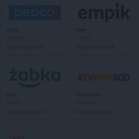
Biedronka
Bońki
Biedronka
Borek Wielkopolski
Biedronka
Borki
Biedronka
Borkowo
PEPCO
Empik
Biedronka
Borne Sulinowo
1 gazetka
1 gazetka
Biedronka
Borówiec
Dodaj do ulubionych
Dodaj do ulubionych
Biedronka
Branice
Biedronka
Braniewo
Biedronka
Brańsk
Biedronka
Brenna
Biedronka
Brodnica
Biedronka
Brusy
Biedronka
Brwinów
Żabka
RTV EURO AGD
Biedronka
Brzeg
2 gazetki
Brak gazetek
Biedronka
Brzeg Dolny
Dodaj do ulubionych
Dodaj do ulubionych
Biedronka
Brześć Kujawski
Biedronka
Brzesko
Biedronka
Brzeszcze