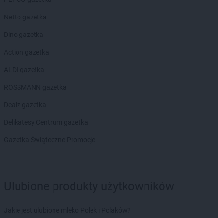
Biedronka
Ciechocinek
Netto gazetka
Biedronka
Cieplewo
Biedronka
Cieszanów
Dino gazetka
Biedronka
Cieszyn
Action gazetka
Biedronka
Cybinka
Biedronka
Cynków
ALDI gazetka
Biedronka
Czajęcice
ROSSMANN gazetka
Biedronka
Czaniec
Biedronka
Czaplinek
Dealz gazetka
Biedronka
Czapury
Delikatesy Centrum gazetka
Biedronka
Czarna
Biedronka
Czarna Białostocka
Gazetka Świąteczne Promocje
Biedronka
Czarna Dąbrówka
Biedronka
Czarna Woda
Biedronka
Czarne
Biedronka
Czarnków
Ulubione produkty użytkowników
Biedronka
Czarny Dunajec
Biedronka
Czchów
Jakie jest ulubione mleko Polek i Polaków?