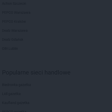
Biedronka
Chodel
Action Szczecin
Biedronka
Chodzież
PEPCO Warszawa
Biedronka
Chojna
Biedronka
Chojnice
PEPCO Kraków
Biedronka
Chojnów
Dealz Warszawa
Biedronka
Choroszcz
Biedronka
Chorzele
Dealz Gdańsk
Biedronka
Chorzów
OBI Lublin
Biedronka
Choszczno
Biedronka
Chotomów
Biedronka
Chróścice
Biedronka
Chrzanów
Popularne sieci handlowe
Biedronka
Chrząstowice
Biedronka
Chwaszczyno
Biedronka gazetka
Biedronka
Chybie
Biedronka
Cianowice Duże
Lidl gazetka
Biedronka
Ciążeń
Kaufland gazetka
Biedronka
Ciechanów
Biedronka
Ciechanowiec
PEPCO gazetka