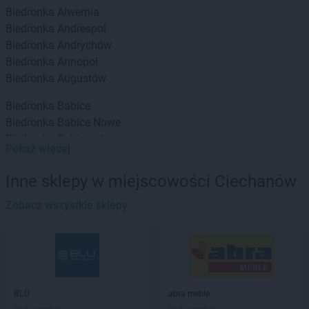
Biedronka
Alwernia
Biedronka
Andrespol
Biedronka
Andrychów
Biedronka
Annopol
Biedronka
Augustów
Biedronka
Babice
Biedronka
Babice Nowe
Biedronka
Babimost
Pokaż więcej
Biedronka
Baborów
Biedronka
Banie
Inne sklepy w miejscowości Ciechanów
Biedronka
Banie Mazurskie
Biedronka
Zobacz wszystkie sklepy
Banino
Biedronka
Baniocha
Biedronka
Baranowo
Biedronka
Barciany
Biedronka
Barcin
Biedronka
Barczewo
BLU
abra meble
Biedronka
Bardo