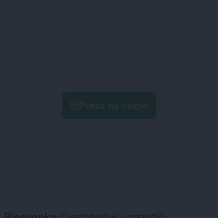
Pokaż na mapie
Biedronka
Ciechanów - gazetki