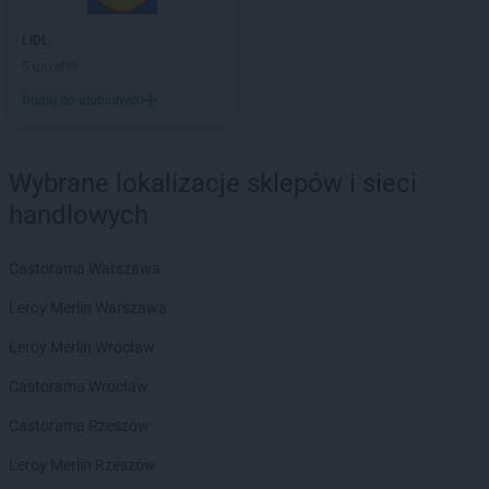
Biedronka
Bytom Odrzański
Biedronka
Bytów
LIDL
5 gazetek
Biedronka
Cegłów
Dodaj do ulubionych
Biedronka
Charzyno
Biedronka
Chechło
Biedronka
Chęciny
Wybrane lokalizacje sklepów i sieci
Biedronka
Chełm
handlowych
Biedronka
Chełmek
Biedronka
Chełmno
Biedronka
Chełmża
Castorama Warszawa
Biedronka
Chmielnik
Leroy Merlin Warszawa
Biedronka
Chmielów
Biedronka
Choceń
Leroy Merlin Wrocław
Biedronka
Chocianów
Castorama Wrocław
Biedronka
Chocianowice
Biedronka
Chociwel
Castorama Rzeszów
Biedronka
Choczewo
Leroy Merlin Rzeszów
Biedronka
Chodecz