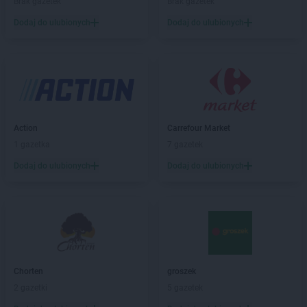
Brak gazetek
Brak gazetek
Biedronka
Barlinek
Dodaj do ulubionych
Dodaj do ulubionych
Biedronka
Bartoszyce
Biedronka
Barwice
Biedronka
Będzin
Biedronka
Bełchatów
Biedronka
Bełżyce
Biedronka
Bestwina
Biedronka
Bezrzecze
Action
Carrefour Market
Biedronka
Biała
1 gazetka
7 gazetek
Biedronka
Biała Parcela
Dodaj do ulubionych
Dodaj do ulubionych
Biedronka
Biała Piska
Biedronka
Biała Podlaska
Biedronka
Biała Rawska
Biedronka
Białe Błota
Biedronka
Białka
Biedronka
Białka Tatrzańska
Chorten
groszek
Biedronka
Białobrzegi
2 gazetki
5 gazetek
Biedronka
Białogard