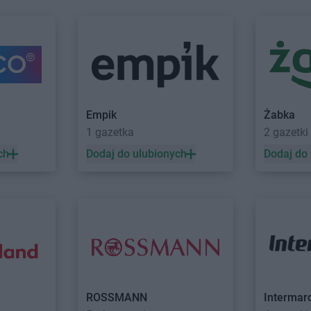
Empik
Stalowa Wola
Empik
Strz
Empik
Starachowice
Empik
Strze
aski
Empik
Stare Miasto
Empik
Suchy
Empik
Stargard
Empik
Sule
Empik
Starogard Gdański
Empik
Suwał
Empik
Świebodzin
Empik
Świno
Empik
Żabka
Empik
Świecie
1 gazetka
2 gazetki
óry
Empik
Tomaszów Lubelski
Empik
Toruń
ch
Dodaj do ulubionych
Dodaj do
Empik
Tomaszów Mazowiecki
Empik
Turek
Empik
Włoszczowa
Empik
Wroc
Empik
Wodzisław Śląski
Empik
Wrześ
Empik
Wołomin
Empik
Wysz
Empik
Zawada
Empik
Zduń
Empik
ROSSMANN
Zawiercie
Empik
Intermar
Zgier