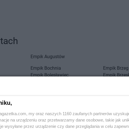
stach
Empik
Augustów
Empik
Bochnia
Empik
Brzeg
Empik
Bolesławiec
Empik
Brzes
Empik
Braniewo
Empik
Bydg
Empik
Brodnica
Empik
Byto
Empik
Ciechanów
Empik
Czech
niku,
Empik
Cieszyn
Empik
Czela
jagazetka.com, my oraz naszych 1160 zaufanych partnerów uzyskuj
Empik
Działdowo
Empik
Dzier
cje na urządzeniu oraz przetwarzamy dane osobowe, takie jak unika
je wysyłane przez urządzenie czy dane przeglądania w celu zapewn