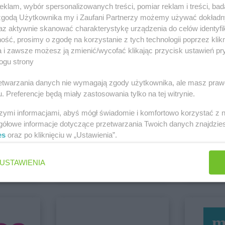
klam, wybór spersonalizowanych treści, pomiar reklam i treści, bad
 zgodą Użytkownika my i Zaufani Partnerzy możemy używać dokład
Empik
Gniezno
Empik
Gorli
az aktywnie skanować charakterystykę urządzenia do celów identyfi
Empik
Goleniów
Empik
Gorzó
 Cieszyn
ść, prosimy o zgodę na korzystanie z tych technologii poprzez klikn
Empik
Zobacz wszystkie sklepy
Górka
Empik
Grodz
a i zawsze możesz ją zmienić/wycofać klikając przycisk ustawień pr
ogu strony
rzetwarzania danych nie wymagają zgody użytkownika, ale masz praw
. Preferencje będą miały zastosowania tylko na tej witrynie.
Empik
Jastrzębie-Zdrój
Empik
Jawo
szymi informacjami, abyś mógł świadomie i komfortowo korzystać z
Empik
Jawor
Empik
Jędrz
gółowe informacje dotyczące przetwarzania Twoich danych znajdzi
es
oraz po kliknięciu w „Ustawienia”.
Action
Euro Skl
Empik
Kołobrzeg
Empik
Kosza
1 gazetka
5 gazetek
Empik
Kończewice
Empik
Kozie
USTAWIENIA
Empik
Konin
Empik
Krak
ch
Dodaj do ulubionych
Dodaj do
Empik
Konstantynów Łódzki
Empik
Kros
Empik
Kościerzyna
Empik
Kroto
Empik
Limanowa
Empik
Lubin
Empik
Lubartów
Empik
Lubli