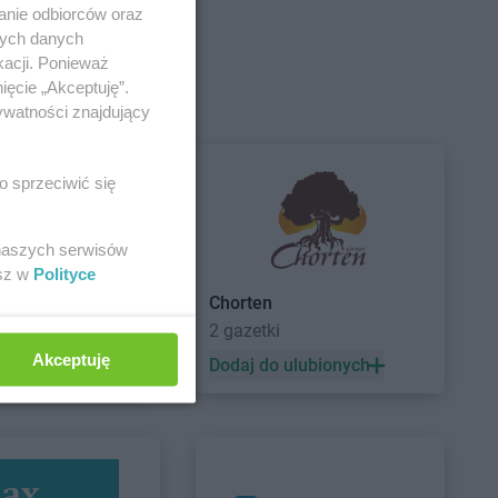
anie odbiorców oraz
nych danych
ce
Empik
Grójec
kacji. Ponieważ
w Wielkopolski
Empik
Grudziądz
ięcie „Akceptuję”.
isk Mazowiecki
ywatności znajdujący
o sprzeciwić się
rzno
Empik
Jelenia Góra
 naszych serwisów
ejów
esz w
Polityce
ep
Chorten
lin
Empik
Kutno
2 gazetki
nice
Empik
Kwidzyn
Akceptuję
ów
 ulubionych
Dodaj do ulubionych
no
szyn
Empik
Lubliniec
n