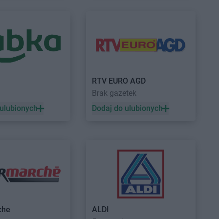
egom
Empik
Szamotuły
lce Opolskie
Empik
Szczecin
 Las
Empik
Szczecinek
chów
Empik
Szczytno
ki
ujście
RTV EURO AGD
Brak gazetek
Empik
Tychy
 ulubionych
Dodaj do ulubionych
ław
nia
ków
ska Wola
Empik
Zgorzelec
che
z
Empik
ALDI
Zielona Góra