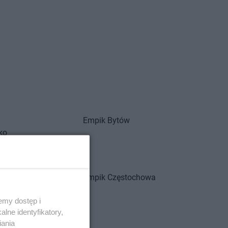
Empik
Bytów
ko
oszcz
m
owice-Dziedzice
Empik
Częstochowa
dź
emy dostęp i
żoniów
lne identyfikatory,
iania