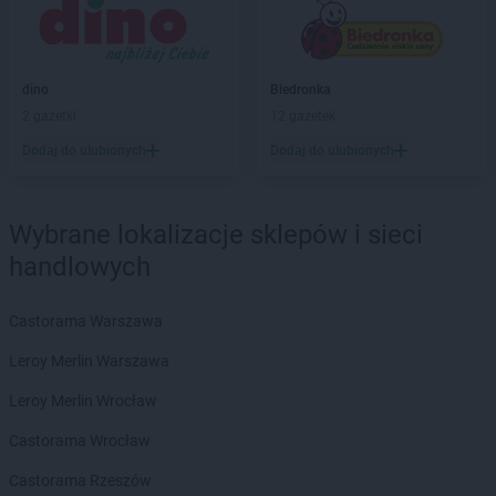
groszek
Będzin
groszek
Bełk
groszek
Bełżec
groszek
Bemowizna
dino
Biedronka
groszek
Berezka
2 gazetki
12 gazetek
groszek
Biała
Dodaj do ulubionych
Dodaj do ulubionych
groszek
Biała Podlaska
groszek
Białoboki
groszek
Białobrzeg
Wybrane lokalizacje sklepów i sieci
groszek
Białochowo
handlowych
groszek
Biały Dunajec
groszek
Białystok
groszek
Biardy
Castorama Warszawa
groszek
Biejkowska Wola
Leroy Merlin Warszawa
groszek
Bielcza
groszek
Bieliniec
Leroy Merlin Wrocław
groszek
Bielsko-Biała
Castorama Wrocław
groszek
Bieniów
groszek
Bierzwienna Długa
Castorama Rzeszów