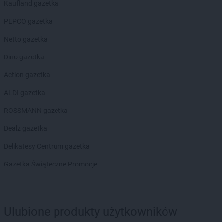
Kaufland gazetka
groszek
Bodzanów
groszek
Bogate
PEPCO gazetka
groszek
Bogatki
Netto gazetka
groszek
Bogoria
groszek
Bogucin
Dino gazetka
groszek
Bogumiłowice
Action gazetka
groszek
Bojanów
groszek
Bojszowy Nowe
ALDI gazetka
groszek
Bolechowice
ROSSMANN gazetka
groszek
Bolesławiec
groszek
Boleszkowice
Dealz gazetka
groszek
Boratyn
Delikatesy Centrum gazetka
groszek
Borki
groszek
Borkowo Kościelne
Gazetka Świąteczne Promocje
groszek
Borówki
groszek
Boruja
groszek
Bożacin
Ulubione produkty użytkowników
groszek
Bożepole Wielkie