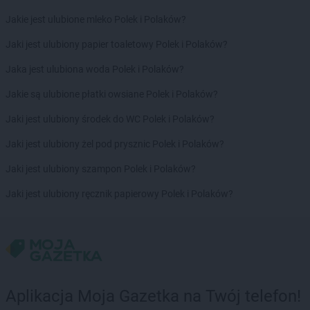
groszek
Brdów
groszek
Breń Osuchowski
Jakie jest ulubione mleko Polek i Polaków?
groszek
Brodnica
Jaki jest ulubiony papier toaletowy Polek i Polaków?
groszek
Brodnica Dolna
groszek
Brudzew
Jaka jest ulubiona woda Polek i Polaków?
groszek
Brzeg
Jakie są ulubione płatki owsiane Polek i Polaków?
groszek
Brzeg Dolny
groszek
Brzesko
Jaki jest ulubiony środek do WC Polek i Polaków?
groszek
Brzeszcze
Jaki jest ulubiony żel pod prysznic Polek i Polaków?
groszek
Brzezie
groszek
Brzezinka
Jaki jest ulubiony szampon Polek i Polaków?
groszek
Brzeziny
Jaki jest ulubiony ręcznik papierowy Polek i Polaków?
groszek
Brzeźnik
groszek
Brzeźno
groszek
Brzoza
groszek
Brzozie
groszek
Brzozowa Gać
groszek
Budzisko
Aplikacja Moja Gazetka na Twój telefon!
groszek
Budzyń