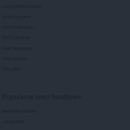
groszek
Bierzwnica
Leroy Merlin Rzeszów
groszek
Biesiadki
groszek
Biłgoraj
Action Szczecin
groszek
Binino
PEPCO Warszawa
groszek
Bircza
groszek
Biskupice
PEPCO Kraków
groszek
Biskupiec
Dealz Warszawa
groszek
Biszcza
groszek
Bisztynek
Dealz Gdańsk
groszek
Błażkowa
OBI Lublin
groszek
Błażowa
groszek
Błażowa Górna
groszek
Błędów
groszek
Bledzew
Popularne sieci handlowe
groszek
Błogie Szlacheckie
groszek
Bobrowiec
Biedronka gazetka
groszek
Bobrowniki Małe
groszek
Boby-Kolonia
Lidl gazetka
groszek
Bochnia