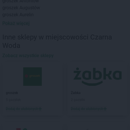
groszek
Antoniów
groszek
Augustów
groszek
Aurelin
Pokaż więcej
groszek
Babiak
groszek
Babice
Inne sklepy w miejscowości Czarna
groszek
Babimost
Woda
groszek
Bądki
groszek
Bakałarzewo
Zobacz wszystkie sklepy
groszek
Bałoszyce
groszek
Bandysie
groszek
Baniocha
groszek
Bańska Niżna
groszek
Baranowo
groszek
Żabka
groszek
Barciany
5 gazetek
2 gazetki
groszek
Barczewo
Dodaj do ulubionych
Dodaj do ulubionych
groszek
Barnim
groszek
Bartoszyce
groszek
Bażanówka