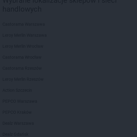
Wybrane lokalizacje sklepów i sieci
ROSSMANN
Boguchwała
handlowych
ROSSMANN
Boguszów-Gorce
ROSSMANN
Bolechowo
Castorama Warszawa
ROSSMANN
Bolesławiec
ROSSMANN
Bolków
Leroy Merlin Warszawa
ROSSMANN
Bolszewo
Leroy Merlin Wrocław
ROSSMANN
Borek Wielkopolski
ROSSMANN
Braniewo
Castorama Wrocław
ROSSMANN
Brodnica
Castorama Rzeszów
ROSSMANN
Brusy
ROSSMANN
Brwinów
Leroy Merlin Rzeszów
ROSSMANN
Brzeg
Action Szczecin
ROSSMANN
Brzeg Dolny
ROSSMANN
Brześć Kujawski
PEPCO Warszawa
ROSSMANN
Brzesko
PEPCO Kraków
ROSSMANN
Brzeszcze
ROSSMANN
Brzeziny
Dealz Warszawa
ROSSMANN
Brzostek
Dealz Gdańsk