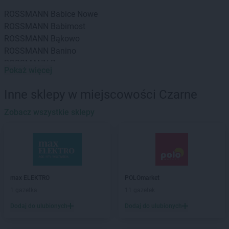
ROSSMANN
Babice Nowe
ROSSMANN
Babimost
ROSSMANN
Bąkowo
ROSSMANN
Banino
ROSSMANN
Baranowo
Pokaż więcej
ROSSMANN
Barcin
ROSSMANN
Barczewo
Inne sklepy w miejscowości Czarne
ROSSMANN
Barlinek
ROSSMANN
Zobacz wszystkie sklepy
Bartoszyce
ROSSMANN
Barwice
ROSSMANN
Będzin
ROSSMANN
Bełchatów
ROSSMANN
Bełżyce
ROSSMANN
Biała Piska
max ELEKTRO
POLOmarket
ROSSMANN
Biała Podlaska
1 gazetka
11 gazetek
ROSSMANN
Białe Błota
Dodaj do ulubionych
Dodaj do ulubionych
ROSSMANN
Białka Tatrzańska
ROSSMANN
Białki