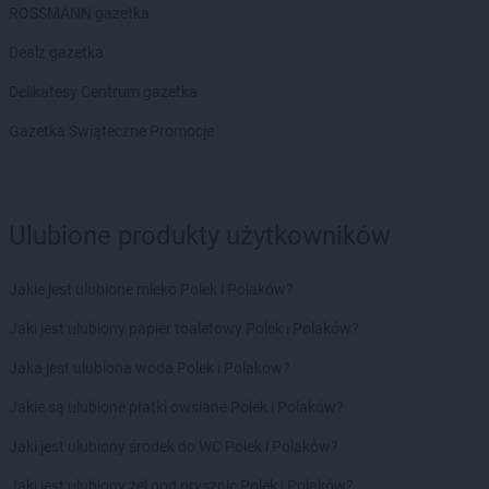
ROSSMANN
Chodzież
ROSSMANN gazetka
ROSSMANN
Chojna
Dealz gazetka
ROSSMANN
Chojnice
ROSSMANN
Chojnów
Delikatesy Centrum gazetka
ROSSMANN
Choroszcz
Gazetka Świąteczne Promocje
ROSSMANN
Chorzów
ROSSMANN
Choszczno
ROSSMANN
Chrzanów
ROSSMANN
Chwaszczyno
Ulubione produkty użytkowników
ROSSMANN
Ciechanów
ROSSMANN
Ciechanowiec
Jakie jest ulubione mleko Polek i Polaków?
ROSSMANN
Ciechocinek
ROSSMANN
Cieszyn
Jaki jest ulubiony papier toaletowy Polek i Polaków?
ROSSMANN
Czaplinek
Jaka jest ulubiona woda Polek i Polaków?
ROSSMANN
Czarna
ROSSMANN
Czarna Białostocka
Jakie są ulubione płatki owsiane Polek i Polaków?
ROSSMANN
Czarne
Jaki jest ulubiony środek do WC Polek i Polaków?
ROSSMANN
Czarnków
ROSSMANN
Czchów
Jaki jest ulubiony żel pod prysznic Polek i Polaków?