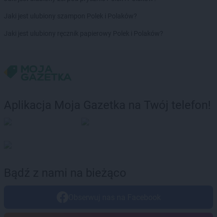
ROSSMANN
Czechowice-Dziedzice
Jaki jest ulubiony szampon Polek i Polaków?
ROSSMANN
Czeladź
ROSSMANN
Czernichów
Jaki jest ulubiony ręcznik papierowy Polek i Polaków?
ROSSMANN
Czerniejewo
ROSSMANN
Czernikowo
ROSSMANN
Czersk
ROSSMANN
Czerwionka-Leszczyny
ROSSMANN
Częstochowa
ROSSMANN
Człuchów
Aplikacja Moja Gazetka na Twój telefon!
ROSSMANN
Dąbrowa Białostocka
ROSSMANN
Dąbrowa Górnicza
ROSSMANN
Dąbrowa Tarnowska
ROSSMANN
Dąbrówka
ROSSMANN
Darłowo
Bądź z nami na bieżąco
ROSSMANN
Dawidy Bankowe
ROSSMANN
Dębe Wielkie
Obserwuj nas na Facebook
ROSSMANN
Dębica
ROSSMANN
Dęblin