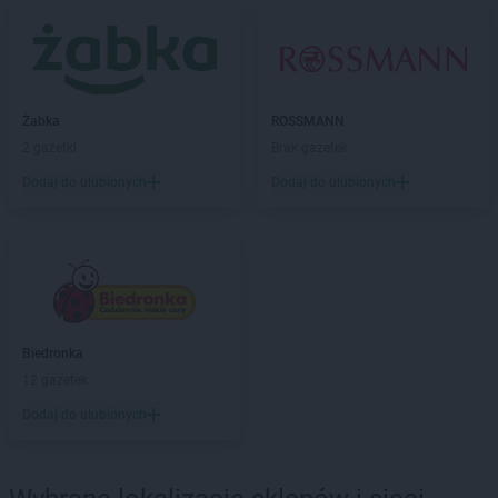
ROSSMANN
Białobrzegi
ROSSMANN
Bialogard
ROSSMANN
Białystok
ROSSMANN
Biecz
ROSSMANN
Biedrusko
Żabka
ROSSMANN
ROSSMANN
Bielany Wrocławskie
2 gazetki
Brak gazetek
ROSSMANN
Bielawa
Dodaj do ulubionych
Dodaj do ulubionych
ROSSMANN
Bielsk Podlaski
ROSSMANN
Bielsko-Biała
ROSSMANN
Bieruń
ROSSMANN
Bierutów
ROSSMANN
Biłgoraj
ROSSMANN
Biskupiec
Biedronka
ROSSMANN
Blachownia
12 gazetek
ROSSMANN
Błonie
ROSSMANN
Bobolice
Dodaj do ulubionych
ROSSMANN
Bobowa
ROSSMANN
Bochnia
ROSSMANN
Bogatynia