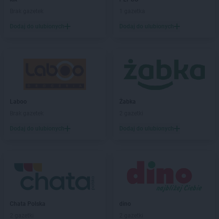
dino
Biadki
Brak gazetek
1 gazetka
dino
Biała
dino
Biała Parcela
Dodaj do ulubionych
Dodaj do ulubionych
dino
Biała Rawska
dino
Białaczów
dino
Białogard
dino
Białuń
dino
Białynin
dino
Biedrusko
Laboo
Żabka
dino
Bielawa
Brak gazetek
2 gazetki
dino
Bielawy
Dodaj do ulubionych
Dodaj do ulubionych
dino
Bielcza
dino
Bielewo
dino
Bielice
dino
Bielsk
dino
Bielsk Podlaski
dino
Bieniewice
dino
Bieruń
Chata Polska
dino
dino
Bierutów
2 gazetki
2 gazetki