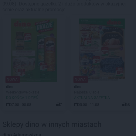
09.08). Dostępne gazetki: 2 i dużo produktów w okazyjnej
cenie oraz aktualne promocje.
NOWA!
NOWA!
dino
dino
Weekendowe okazje
Najbliżej Ciebie
DO KOŃCA 1 DZIEŃ
AKTUALNA GAZETKA
07.08 - 08.08
7
05.08 - 11.08
68
Sklepy dino w innych miastach
dino
Adamowizna