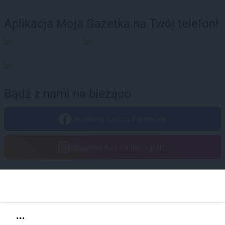
dino
Budzyń
dino
Bukowice
Aplikacja Moja Gazetka na Twój telefon!
dino
Bukowiec
dino
Bukówiec Górny
dino
Bukownica
dino
Bulkowo-Kolonia
dino
Burzenin
dino
Busko-Zdrój
Bądź z nami na bieżąco
dino
Bychlew
dino
Byczyna
Obserwuj nas na Facebook
dino
Bydgoszcz
dino
Bydlin
dino
Bysław
Obserwuj nas na Instagram
dino
Bytnica
dino
Bytom
dino
Bytom Odrzański
Masz sugestie lub pytania?
dino
Bytoń
dino
Bytyń
Napisz do nas:
support@mojagazetka.com
Drogi Użytkowniku,
Współpraca z nami