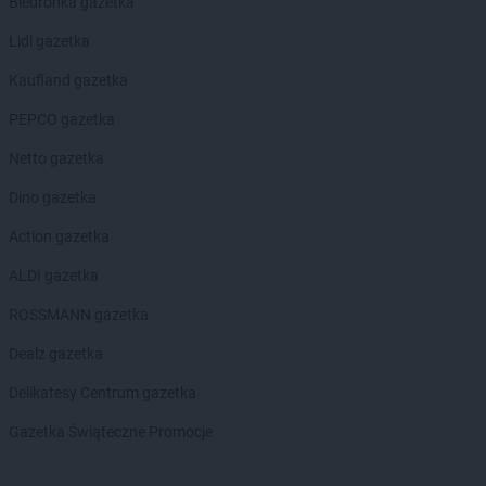
Biedronka gazetka
dino
Borzęcin
dino
Borzytuchom
Lidl gazetka
dino
Boszkowo-Letnisko
Kaufland gazetka
dino
Bożejowice
dino
Bożnów
PEPCO gazetka
dino
Branice
Netto gazetka
dino
Braniewo
dino
Brańszczyk
Dino gazetka
dino
Braszowice
Action gazetka
dino
Bratian
dino
Brdów
ALDI gazetka
dino
Brochów
ROSSMANN gazetka
dino
Brodnica
dino
Brody
Dealz gazetka
dino
Brójce
Delikatesy Centrum gazetka
dino
Broniszewice
dino
Bronowice
Gazetka Świąteczne Promocje
dino
Brunów
dino
Brusy