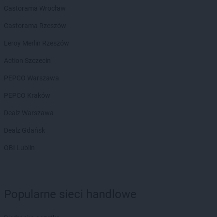
dino
Bolewicko
Castorama Wrocław
dino
Bolimów
dino
Bolków
Castorama Rzeszów
dino
Bolszewo
Leroy Merlin Rzeszów
dino
Boniewo
dino
Borawe
Action Szczecin
dino
Borek Strzeliński
PEPCO Warszawa
dino
Borek Wielkopolski
dino
Borkowo
PEPCO Kraków
dino
Borne Sulinowo
Dealz Warszawa
dino
Boronów
dino
Boroszów
Dealz Gdańsk
dino
Borów
OBI Lublin
dino
Borowie
dino
Borówiec
dino
Boruja Kościelna
dino
Borysławice
Popularne sieci handlowe
dino
Borzęcice
dino
Borzęciczki