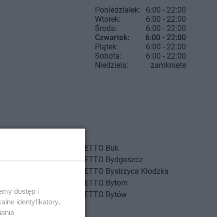
Poniedziałek:
6:00 - 22:00
Wtorek:
6:00 - 22:00
Środa:
6:00 - 22:00
Czwartek:
6:00 - 22:00
Piątek:
6:00 - 22:00
Sobota:
6:00 - 22:00
Niedziela:
zamknięte
iewo
NETTO
Buk
nica
NETTO
Bydgoszcz
inów
NETTO
Bystrzyca Kłodzka
g
NETTO
Bytom
emy dostęp i
g Dolny
NETTO
Bytów
lne identyfikatory,
szcze
iania