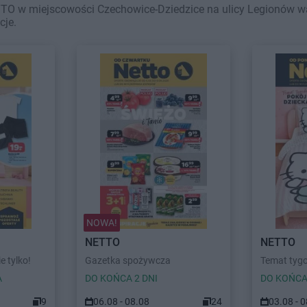
TO w miejscowości Czechowice-Dziedzice na ulicy Legionów waż
cje.
NOWA!
NETTO
NETTO
ie tylko!
Gazetka spożywcza
Temat tygo
A
DO KOŃCA 2 DNI
DO KOŃCA
9
06.08 - 08.08
24
03.08 - 