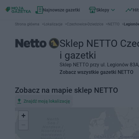
Najnowsze gazetki
Sklepy
Hit
Strona główna
>
Lokalizacje
>
Czechowice-Dziedzice
>
NETTO
>
Legionów
Sklep NETTO Czec
i gazetki
Sklep NETTO przy ul. Legionów 83A,
Zobacz wszystkie gazetki NETTO
Zobacz na mapie sklep NETTO
Znajdź moją lokalizację
+
−