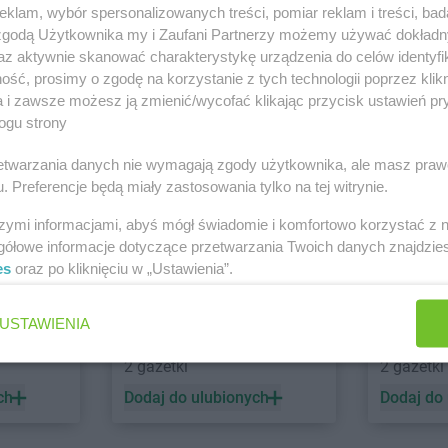
NETTO
Borzęcin Mały
NETTO
Brz
klam, wybór spersonalizowanych treści, pomiar reklam i treści, bad
 zgodą Użytkownika my i Zaufani Partnerzy możemy używać dokład
NETTO
Chrząstowice
NETTO
Cza
az aktywnie skanować charakterystykę urządzenia do celów identyfi
NETTO
Ciechocinek
NETTO
Czec
ść, prosimy o zgodę na korzystanie z tych technologii poprzez klikn
NETTO
Cieszyn
NETTO
Czel
a i zawsze możesz ją zmienić/wycofać klikając przycisk ustawień pr
NETTO
Czaplinek
NETTO
Czer
ogu strony
NETTO
Czarna Białostocka
NETTO
Czer
i Czechowice-Dziedzice
Zobacz wszystki
rzetwarzania danych nie wymagają zgody użytkownika, ale masz praw
NETTO
Dobrzeń Wielki
NETTO
Dzia
. Preferencje będą miały zastosowania tylko na tej witrynie.
NETTO
Drawsko Pomorskie
NETTO
Dzie
szymi informacjami, abyś mógł świadomie i komfortowo korzystać z
o
NETTO
Drezdenko
NETTO
Dzie
gółowe informacje dotyczące przetwarzania Twoich danych znajdzi
es
oraz po kliknięciu w „Ustawienia”.
NETTO
Gołków
NETTO
Gost
USTAWIENIA
NETTO
Golub-Dobrzyń
NETTO
Gró
Chorten
Dealz
NETTO
Góra
NETTO
Grod
2 gazetki
2 gazetki
NETTO
Góra Kalwaria
NETTO
Grod
ch
Dodaj do ulubionych
Dodaj do
NETTO
Gorzów Wielkopolski
NETTO
Grod
NETTO
Gostyń
NETTO
Grud