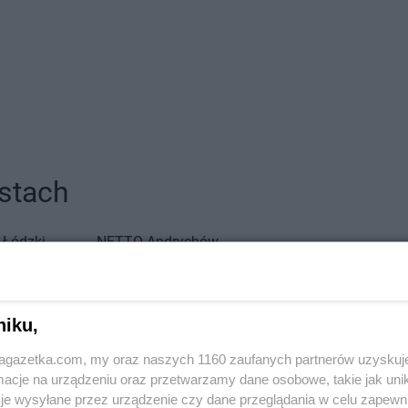
stach
 Łódzki
NETTO
Andrychów
NETTO
Blizne Jasińskiego
NETTO
Bran
NETTO
Błonie
NETTO
Brod
ławskie
NETTO
Bochnia
NETTO
Brw
niku,
NETTO
Bogatynia
NETTO
Brze
jagazetka.com, my oraz naszych 1160 zaufanych partnerów uzyskuj
NETTO
Bolechowo
NETTO
Brze
cje na urządzeniu oraz przetwarzamy dane osobowe, takie jak unika
NETTO
Bolszewo
NETTO
Brze
je wysyłane przez urządzenie czy dane przeglądania w celu zapewn