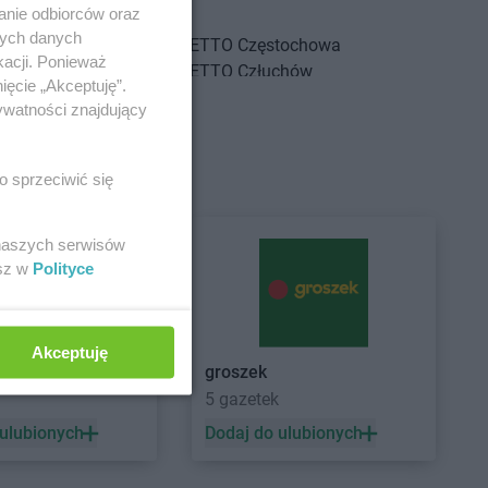
ozów
anie odbiorców oraz
nych danych
rnków
NETTO
Częstochowa
kacji. Ponieważ
howice-Dziedzice
NETTO
Człuchów
ięcie „Akceptuję”.
adź
ywatności znajdujący
sk
wionka-Leszczyny
e sklepy
o sprzeciwić się
łdowo
rzgoń
 naszych serwisów
rżoniów
esz w
Polityce
ynin
NETTO
Gryfice
Akceptuję
dków
NETTO
Gryfino
groszek
zisk Mazowiecki
NETTO
Gubin
5 gazetek
zisk Wielkopolski
 ulubionych
Dodaj do ulubionych
zisko
ziądz