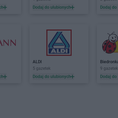
NETTO
Lubaczów
NETTO
Lubi
ch
Dodaj do ulubionych
Dodaj do
NETTO
Lubań
NETTO
Lubl
NETTO
Lubartów
NETTO
Lub
NETTO
Lubawa
NETTO
Lub
odlaski
NETTO
Milicz
NETTO
Mos
NETTO
Mińsk Mazowiecki
NETTO
Mrą
e
NETTO
Mława
NETTO
Msza
NETTO
Mogilno
NETTO
Mus
NETTO
Morzyczyn
NETTO
Mysł
ALDI
Biedronk
NETTO
Mościska
NETTO
Myśl
5 gazetek
9 gazetek
NETTO
Nisko
NETTO
Nowy
ch
Dodaj do ulubionych
Dodaj do
NETTO
Nowe Lipiny
NETTO
Nowy
NETTO
Nowe Miasto Lubawskie
NETTO
Now
NETTO
Nowogard
NETTO
Nys
NETTO
Orzesze
NETTO
Ostr
NETTO
Osinów Dolny
NETTO
Oświ