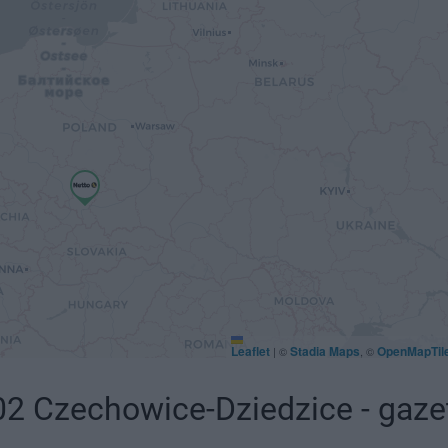
Leaflet
Stadia Maps
OpenMapTil
|
©
, ©
2 Czechowice-Dziedzice - gaze