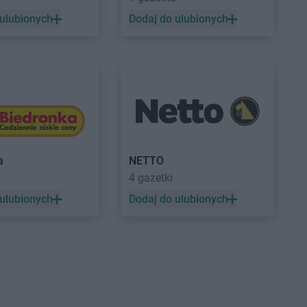
n
NETTO
Lwówek Śląski
 ulubionych
Dodaj do ulubionych
iniec
oń
sko
ina
NETTO
Myślibórz
gowo
NETTO
Mysłowice
na Dolna
NETTO
Myszków
zyna
akowice
a
NETTO
enice
4 gazetki
 Dwór Gdański
 ulubionych
Dodaj do ulubionych
 Targ
y Tomyśl
a
ów Wielkopolski
NETTO
Ozorków
ęcim