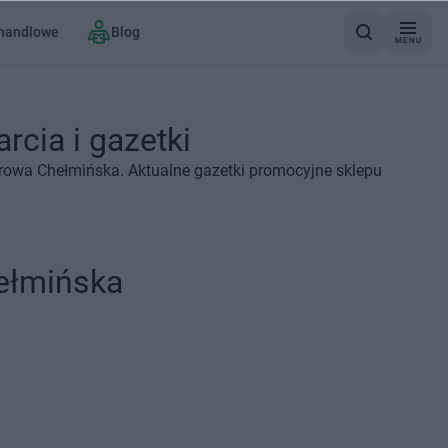
 handlowe
Blog
MENU
cia i gazetki
browa Chełmińska. Aktualne gazetki promocyjne sklepu
ełmińska