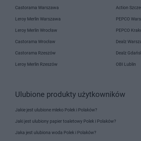
Chorten
Chełm
Chorten
Chojno Nowe
Castorama Warszawa
Action Szcze
Chorten
Chełm Śląski
Chorten
Chojnów
Chorten
Chełmek
Chorten
Choroszcz
Leroy Merlin Warszawa
PEPCO War
Chorten
Chełmno
Chorten
Chorzów
Leroy Merlin Wrocław
PEPCO Krak
Chorten
Chełmża
Chorten
Choszczew
Castorama Wrocław
Dealz Wars
Chorten
Dąbrowa
Chorten
Darłowo
Chorten
Dąbrowa Białostocka
Chorten
Dębki
Castorama Rzeszów
Dealz Gdańs
Chorten
Dąbrowa Chełmińska
Chorten
Dębna
Leroy Merlin Rzeszów
OBI Lublin
Chorten
Dąbrowa Tarnowska
Chorten
Dębnik
Chorten
Dąbrowa Wielka
Chorten
Dębno
Chorten
Dąbrowa-Kaski
Chorten
Dębowica
Chorten
Dąbrówka
Chorten
Debrzno
Ulubione produkty użytkowników
Chorten
Dąbrówka Kościelna
Chorten
Dębsk
Chorten
Dąbrówka Leśna
Chorten
Długa Kości
Jakie jest ulubione mleko Polek i Polaków?
Chorten
Dąbrówki
Chorten
Długie
Chorten
Dąbrówno
Chorten
Dobre
Jaki jest ulubiony papier toaletowy Polek i Polaków?
Chorten
Elbląg
Chorten
Ełk
Jaka jest ulubiona woda Polek i Polaków?