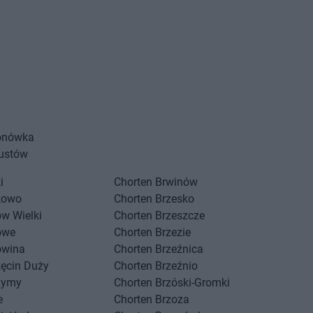
onówka
ustów
i
Chorten
Brwinów
kowo
Chorten
Brzesko
w Wielki
Chorten
Brzeszcze
owe
Chorten
Brzezie
owina
Chorten
Brzeźnica
zęcin Duży
Chorten
Brzeźnio
zymy
Chorten
Brzóski-Gromki
Akceptuję
e
Chorten
Brzoza