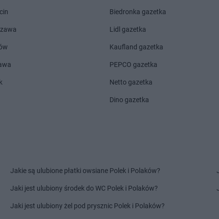
 Drugie
Chorten
Cierno-Żabieniec
Chorten
Cza
cin
Biedronka gazetka
Chorten
Cieszyn
Chorten
Cza
Chorten
Cisewie
Chorten
Cza
szawa
Lidl gazetka
Chorten
Cyców-Kolonia Druga
Chorten
Cze
ów
Kaufland gazetka
o
Chorten
Czadrów
Chorten
Cze
zawa
PEPCO gazetka
Chorten
Dobry Las
Chorten
Dro
Chorten
Dobrzyniewo Duże
Chorten
Drw
k
Netto gazetka
Chorten
Dobrzyniewo Fabryczne
Chorten
Drw
Dino gazetka
Chorten
Dokudów Drugi
Chorten
Drz
Chorten
Dolistowo Nowe
Chorten
Drz
Chorten
Dolna Grupa
Chorten
Drz
Chorten
Domaniew
Chorten
Dub
Chorten
Dopiewo
Chorten
Dub
elna
Chorten
Drawsko Pomorskie
Chorten
Duc
Jakie są ulubione płatki owsiane Polek i Polaków?
Chorten
Drążdżewo
Chorten
Dul
Chorten
Drohiczyn
Chorten
Dzi
Jaki jest ulubiony środek do WC Polek i Polaków?
Chorten
Elżbietów
Jaki jest ulubiony żel pod prysznic Polek i Polaków?