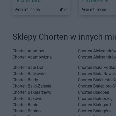
OSTATNI DZIEŃ!
OSTATNI DZIEŃ!
...
30.07 - 09.08
12
30.07 - 09.08
...
...
Sklepy Chorten w innych mi
Chorten
Adamów
Chorten
Aleksandrów
Chorten
Adamowizna
Chorten
Aleksandró
Chorten
Babi Dół
Chorten
Biała Podla
Chorten
Baćkowice
Chorten
Biała Rawsk
Chorten
Bajdy
Chorten
Białebłoto-K
Chorten
Bajki-Zalesie
Chorten
Białebłoto-S
Chorten
Bakałarzewo
Chorten
Białobiel
Chorten
Bąkowo
Chorten
Białobrzegi
Chorten
Banie
Chorten
Białogard
PARTNERZY
Chorten
Banino
Chorten
Białogóra