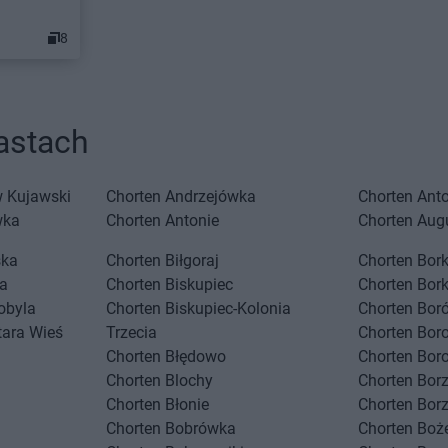
8
astach
 Kujawski
Chorten
Andrzejówka
Chorten
Ant
wka
Chorten
Antonie
Chorten
Aug
ska
Chorten
Biłgoraj
Chorten
Bork
a
Chorten
Biskupiec
Chorten
Bor
obyla
Chorten
Biskupiec-Kolonia
Chorten
Boró
tara Wieś
Trzecia
Chorten
Bor
Chorten
Błędowo
Chorten
Bor
Chorten
Blochy
Chorten
Bor
Chorten
Błonie
Chorten
Bor
USTAWIENIA
Chorten
Bobrówka
Chorten
Boż