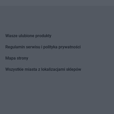
tomin
Chorten
Grodzisk Wielkopolski
idlino
Chorten
Grójec
orowo
Chorten
Gronowo Górne
 Lipiński
Chorten
Grudziądz
Wasze ulubione produkty
bowiec
Chorten
Grupa
bowo
Chorten
Gruszki
Regulamin serwisu i polityka prywatności
dy
Chorten
Gryfice
dy-Woniecko
Chorten
Gryfino
Mapa strony
jewo
Chorten
Grzebowilk
nowo
Chorten
Grzybowo
Wszystkie miasta z lokalizacjami sklepów
zówka
Chorten
Grzymkowice
dek
Chorten
Gulczewo
dzisk Mazowiecki
Chorten
Guźnia
bieszów
d
zlew