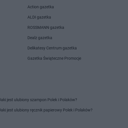
rnotrzew
Chorten
Czosnów
Action gazetka
rnów
Chorten
Czyczkowy
rny Bór
Chorten
Czyże
ALDI gazetka
chowice-Dziedzice
Chorten
Czyżew
ROSSMANN gazetka
rnice Borowe
Dealz gazetka
zdowo
Chorten
Działki
ęck
Chorten
Dziechciniec
Delikatesy Centrum gazetka
inia
Chorten
Dzięcielec
Gazetka Świąteczne Promocje
ewica
Chorten
Dzierlin
onówko
Chorten
Dzierzgów
ycim
Chorten
Dzierżoniów
iny
Chorten
Dziewin
ów
zki
Jaki jest ulubiony szampon Polek i Polaków?
cza Mała
ałdowo
Jaki jest ulubiony ręcznik papierowy Polek i Polaków?