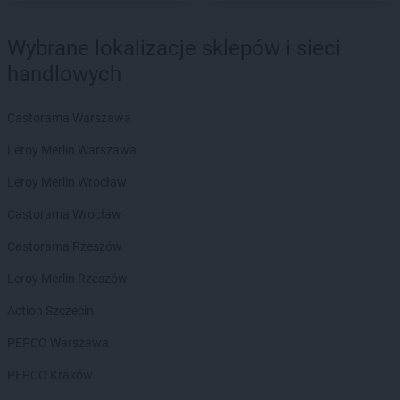
Action
Luboń
Action
Lubsko
Wybrane lokalizacje sklepów i sieci
handlowych
Action
Malbork
Action
Michałów-Grabina
Action
Międzyrzecz
Castorama Warszawa
Action
Mielec
Leroy Merlin Warszawa
Action
Mikołów
Action
Miłków
Leroy Merlin Wrocław
Action
Mława
Castorama Wrocław
Action
Mosina
Action
Mrągowo
Castorama Rzeszów
Action
Mysiadło
Leroy Merlin Rzeszów
Action
Myślenice
Action
Myślibórz
Action Szczecin
Action
Mysłowice
PEPCO Warszawa
Action
Myszków
PEPCO Kraków
Action
Nakło nad Notecią