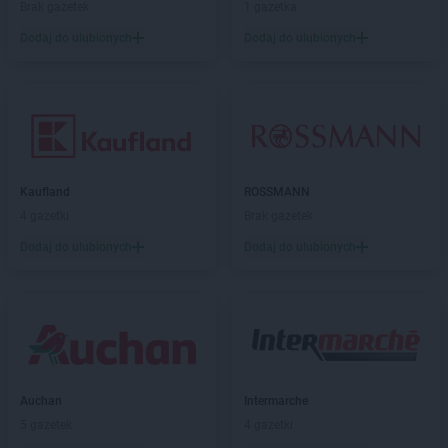
Brak gazetek
1 gazetka
Action
Kosakowo
Action
Dodaj do ulubionych
Kościerzyna
Dodaj do ulubionych
Action
Kostrzyn nad Odrą
Action
Koszalin
Action
Kowale
Action
Kozienice
Action
Kraków
Action
Krapkowice
Kaufland
ROSSMANN
Action
Kraśnik
4 gazetki
Brak gazetek
Action
Krasnystaw
Dodaj do ulubionych
Dodaj do ulubionych
Action
Krosno
Action
Krotoszyn
Action
Kryspinów
Action
Kwidzyn
Action
Łagów
Action
Łapy
Auchan
Intermarche
Action
Łask
5 gazetek
4 gazetki
Action
Łęczna