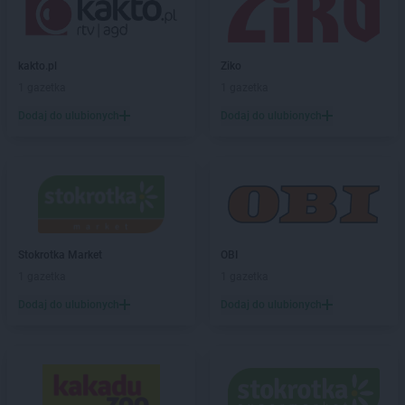
Action
Elbląg
Action
Ełk
kakto.pl
Ziko
Action
Garwolin
1 gazetka
1 gazetka
Action
Gdańsk
Dodaj do ulubionych
Dodaj do ulubionych
Action
Gdynia
Action
Giżycko
Action
Gliwice
Action
Głogów
Action
Głuchołazy
Action
Gniezno
Stokrotka Market
OBI
Action
Góra
1 gazetka
1 gazetka
Action
Gorlice
Action
Gorzów Wielkopolski
Dodaj do ulubionych
Dodaj do ulubionych
Action
Gostyń
Action
Grajewo
Action
Grodzisk Mazowiecki
Action
Grodzisk Wielkopolski