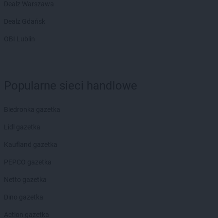
Action
Namysłów
Dealz Warszawa
Action
Nidzica
Dealz Gdańsk
Action
Nisko
Action
Nowa Sól
OBI Lublin
Action
Nowe Miasto Lubawskie
Action
Nowy Konik
Action
Nowy Sącz
Popularne sieci handlowe
Action
Nowy Targ
Action
Nowy Tomyśl
Action
Nysa
Biedronka gazetka
Lidl gazetka
Action
Oborniki
Action
Oława
Kaufland gazetka
Action
Olecko
PEPCO gazetka
Action
Oleśnica
Action
Olkusz
Netto gazetka
Action
Olsztyn
Dino gazetka
Action
Opoczno
Action
Opole
Action gazetka