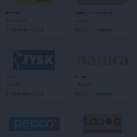
Action
Grójec
Action
Grudziądz
Kakadu
Stokrotka Supermarket
Action
Gryfice
Brak gazetek
3 gazetki
Action
Gryfino
Dodaj do ulubionych
Dodaj do ulubionych
Action
Hrubieszów
Action
Iława
Action
Inowrocław
Action
Jarocin
Action
Jarosław
JYSK
Natura
Action
Jasło
2 gazetki
1 gazetka
Action
Jastrzębie-Zdrój
Dodaj do ulubionych
Dodaj do ulubionych
Action
Jawczyce
Action
Jawor
Action
Jaworzno
Action
Jelenia Góra
Action
Kalisz