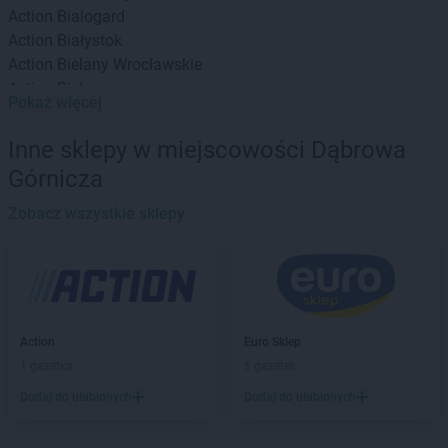
Action
Bialogard
Action
Białystok
Action
Bielany Wrocławskie
Action
Bielawa
Pokaż więcej
Action
Bielsk Podlaski
Action
Bielsko-Biała
Inne sklepy w miejscowości Dąbrowa
Action
Biłgoraj
Górnicza
Action
Bochnia
Action
Bogatynia
Zobacz wszystkie sklepy
Action
Bolechowo
Action
Bolszewo
Action
Braniewo
Action
Brodnica
Action
Brwinów
Action
Euro Sklep
Action
Brzeg
1 gazetka
5 gazetek
Action
Brzeg Dolny
Dodaj do ulubionych
Dodaj do ulubionych
Action
Brzesko
Action
Busko-Zdrój