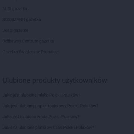
Action
Ostróda
ALDI gazetka
Action
Ostrołęka
Action
Ostrów Mazowiecka
ROSSMANN gazetka
Action
Ostrów Wielkopolski
Dealz gazetka
Action
Ostrowiec Świętokrzyski
Action
Ostrzeszów
Delikatesy Centrum gazetka
Action
Oświęcim
Gazetka Świąteczne Promocje
Action
Otwock
Action
Ozorków
Action
Pabianice
Action
Ulubione produkty użytkowników
Piaseczno
Action
Piekary Śląskie
Action
Piła
Jakie jest ulubione mleko Polek i Polaków?
Action
Pionki
Jaki jest ulubiony papier toaletowy Polek i Polaków?
Action
Piotrków Trybunalski
Action
Pisz
Jaka jest ulubiona woda Polek i Polaków?
Action
Pleszew
Jakie są ulubione płatki owsiane Polek i Polaków?
Action
Płochocin