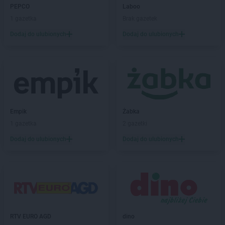
Action
Kamieniec Wrocławski
PEPCO
Laboo
Action
Kartuzy
1 gazetka
Brak gazetek
Action
Katowice
Dodaj do ulubionych
Dodaj do ulubionych
Action
Kędzierzyn-Koźle
Action
Kępno
Action
Kętrzyn
Action
Kęty
Action
Kielce
Action
Kiełczewo
Action
Empik
Kłodzko
Żabka
Action
1 gazetka
Kluczbork
2 gazetki
Action
Knurów
Dodaj do ulubionych
Dodaj do ulubionych
Action
Kobyłka
Action
Koło
Action
Kołobrzeg
Action
Kończewice
Action
Konin
Action
Końskie
RTV EURO AGD
dino
Action
Konstancin-Jeziorna