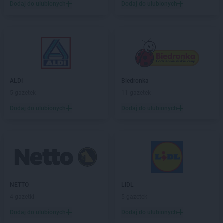
Dodaj do ulubionych
Dodaj do ulubionych
Action
Łódź
Action
Łomianki
Action
Łomża
Action
Łuków
Action
Lębork
Action
Legionowo
ALDI
Biedronka
Action
Legnica
5 gazetek
11 gazetek
Action
Leszno
Dodaj do ulubionych
Dodaj do ulubionych
Action
Leżajsk
Action
Limanowa
Action
Lipienice
Action
Lubaczów
Action
Lubań
Action
Lubartów
Action
Lubawa
NETTO
LIDL
Action
Lubin
4 gazetki
5 gazetek
Action
Lublin
Dodaj do ulubionych
Dodaj do ulubionych
Action
Lubliniec