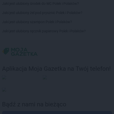
Action
Płock
Jaki jest ulubiony środek do WC Polek i Polaków?
Action
Płońsk
Jaki jest ulubiony żel pod prysznic Polek i Polaków?
Action
Police
Action
Polkowice
Jaki jest ulubiony szampon Polek i Polaków?
Action
Poznań
Jaki jest ulubiony ręcznik papierowy Polek i Polaków?
Action
Prudnik
Action
Pruszcz Gdański
Action
Pruszków
Action
Przasnysz
Action
Przemyśl
Action
Przeworsk
Aplikacja Moja Gazetka na Twój telefon!
Action
Pszczyna
Action
Puławy
Action
Pułtusk
Action
Rąbień AB
Action
Rabka-Zdrój
Bądź z nami na bieżąco
Action
Racibórz
Action
Radom