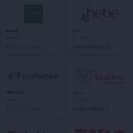
Action
Bydgoszcz
Action
Bytom
Action
Bytów
Action
Chełmno
groszek
hebe
Action
Chorzów
5 gazetek
3 gazetki
Action
Chrzanów
Action
Dodaj do ulubionych
Ciechanów
Dodaj do ulubionych
Action
Cieszyn
Action
Czechowice-Dziedzice
Action
Czeladź
Action
Częstochowa
Action
Dąbrowa Górnicza
LEWIATAN
Koliber
Action
Dawidy Bankowe
4 gazetki
1 gazetka
Action
Dębica
Action
Dęblin
Dodaj do ulubionych
Dodaj do ulubionych
Action
Drawsko Pomorskie
Action
Działdowo
Action
Dzierżoniów