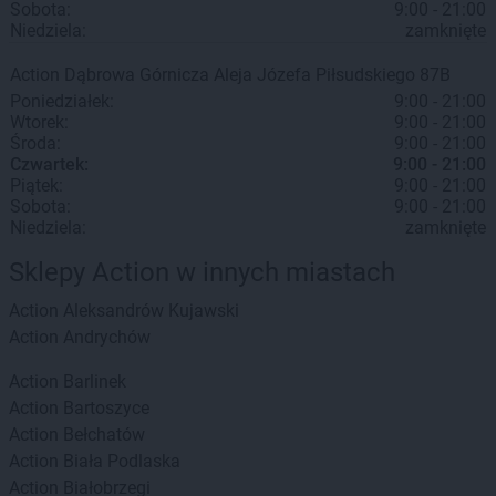
Sobota:
9:00 - 21:00
Niedziela:
zamknięte
Action
Dąbrowa Górnicza
Aleja Józefa Piłsudskiego 87B
Poniedziałek:
9:00 - 21:00
Wtorek:
9:00 - 21:00
Środa:
9:00 - 21:00
Czwartek:
9:00 - 21:00
Piątek:
9:00 - 21:00
Sobota:
9:00 - 21:00
Niedziela:
zamknięte
Sklepy Action w innych miastach
Action
Aleksandrów Kujawski
Action
Andrychów
Action
Barlinek
Action
Bartoszyce
Action
Bełchatów
Action
Biała Podlaska
Action
Białobrzegi