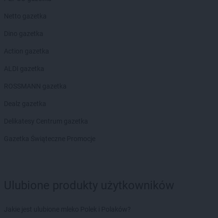
Chorten
Bydgoszcz
Chorten
Bytom
Netto gazetka
Chorten
Bytów
Dino gazetka
Chorten
Cekcyn
Action gazetka
Chorten
Celestynów
ALDI gazetka
Chorten
Celiny
Chorten
Cepno
ROSSMANN gazetka
Chorten
Chałupy
Dealz gazetka
Chorten
Chełm
Chorten
Chełm Śląski
Delikatesy Centrum gazetka
Chorten
Chełmek
Gazetka Świąteczne Promocje
Chorten
Chełmno
Chorten
Chełmża
Chorten
Chłopy
Chorten
Chociule
Ulubione produkty użytkowników
Chorten
Chociw
Chorten
Chodzież
Chorten
Jakie jest ulubione mleko Polek i Polaków?
Chojnice