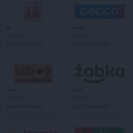
Chorten
Białogard
Chorten
Białogóra
Chorten
Białousy
Chorten
Białowieża
kik
PEPCO
Chorten
Białożewin
Brak gazetek
Brak gazetek
Chorten
Białystok
Dodaj do ulubionych
Dodaj do ulubionych
Chorten
Biecz
Chorten
Biedaszki
Chorten
Biedrzychowice
Chorten
Bielany-Żyłaki
Chorten
Bielicha
Chorten
Bieliny
Laboo
Żabka
Chorten
Bielsk Podlaski
Brak gazetek
2 gazetki
Chorten
Bielsko-Biała
Chorten
Bierwce
Dodaj do ulubionych
Dodaj do ulubionych
Chorten
Biłgoraj
Chorten
Biskupiec
Chorten
Biskupiec-Kolonia Trzecia