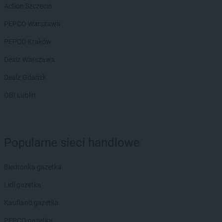
Action Szczecin
Chorten
Brwinów
Chorten
Brzesko
PEPCO Warszawa
Chorten
Brzeszcze
PEPCO Kraków
Chorten
Brzezie
Chorten
Brzeźnica
Dealz Warszawa
Chorten
Brzeźnio
Dealz Gdańsk
Chorten
Brzóski-Gromki
Chorten
Brzoza
OBI Lublin
Chorten
Brzozówka
Chorten
Budki Piaseckie
Chorten
Budy Barcząckie
Popularne sieci handlowe
Chorten
Budziska
Chorten
Bugaj
Chorten
Buk
Biedronka gazetka
Chorten
Bukowiec
Lidl gazetka
Chorten
Bukowina
Chorten
Burkat
Kaufland gazetka
Chorten
Burzyn
PEPCO gazetka