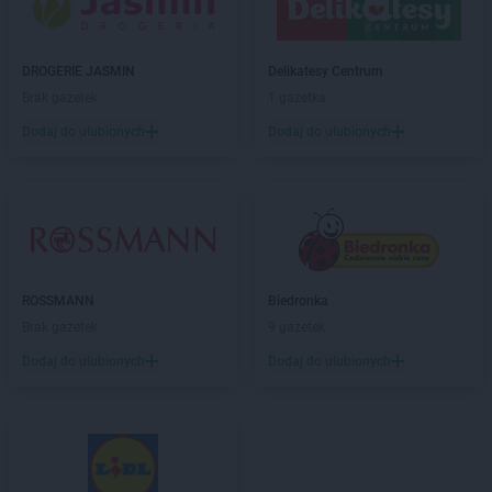
Chorten
Błędowo
Chorten
Blochy
Chorten
Błonie
DROGERIE JASMIN
Delikatesy Centrum
Chorten
Bobrówka
Brak gazetek
1 gazetka
Chorten
Bobrowniki
Dodaj do ulubionych
Dodaj do ulubionych
Chorten
Bochnia
Chorten
Boćki
Chorten
Bodaczów
Chorten
Bogatynia
Chorten
Bogdanka
Chorten
Bojano
Chorten
Bolęcin
ROSSMANN
Biedronka
Chorten
Bolesławiec
Brak gazetek
9 gazetek
Chorten
Bolimów
Dodaj do ulubionych
Dodaj do ulubionych
Chorten
Bolków
Chorten
Bolszewo
Chorten
Borek
Chorten
Borki
Chorten
Borkowo