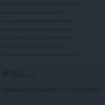
Chorten
Chojno Nowe Drugie
Jaki jest ulubiony papier toaletowy Polek i Polaków?
Chorten
Chojnów
Chorten
Jaka jest ulubiona woda Polek i Polaków?
Choroszcz
Chorten
Chorzów
Jakie są ulubione płatki owsiane Polek i Polaków?
Chorten
Choszczewo
Chorten
Jaki jest ulubiony środek do WC Polek i Polaków?
Choszczno
Chorten
Chrzanów
Jaki jest ulubiony żel pod prysznic Polek i Polaków?
Chorten
Ciechanów
Chorten
Jaki jest ulubiony szampon Polek i Polaków?
Ciechanowiec
Chorten
Ciemne
Jaki jest ulubiony ręcznik papierowy Polek i Polaków?
Chorten
Cierno-Żabieniec
Chorten
Cieszyn
Chorten
Cisewie
Chorten
Cyców-Kolonia Druga
Chorten
Czadrów
Chorten
Czaple
Aplikacja Moja Gazetka na Twój telefon!
Chorten
Czarna
Chorten
Czarna Białostocka
Chorten
Czarna Wieś Kościelna