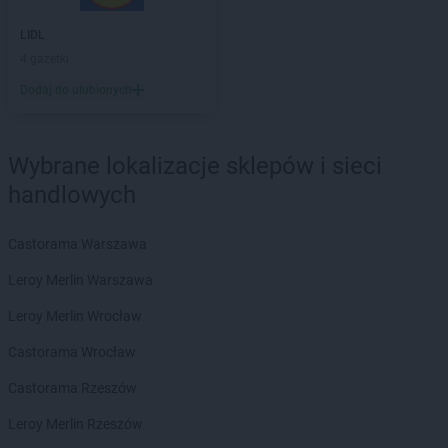
Chorten
Borów Wielki
LIDL
Chorten
Borowe
4 gazetki
Chorten
Borowina
Chorten
Borzęcin Duży
Dodaj do ulubionych
Chorten
Borzymy
Chorten
Boże
Chorten
Braciejówka
Wybrane lokalizacje sklepów i sieci
Chorten
Bramki
handlowych
Chorten
Braniewo
Chorten
Brańsk
Castorama Warszawa
Chorten
Brenna
Chorten
Brochów
Leroy Merlin Warszawa
Chorten
Brójce
Leroy Merlin Wrocław
Chorten
Brok
Chorten
Brończany
Castorama Wrocław
Chorten
Broniewice
Castorama Rzeszów
Chorten
Bronowo
Chorten
Brudki Stare
Leroy Merlin Rzeszów
Chorten
Brusy