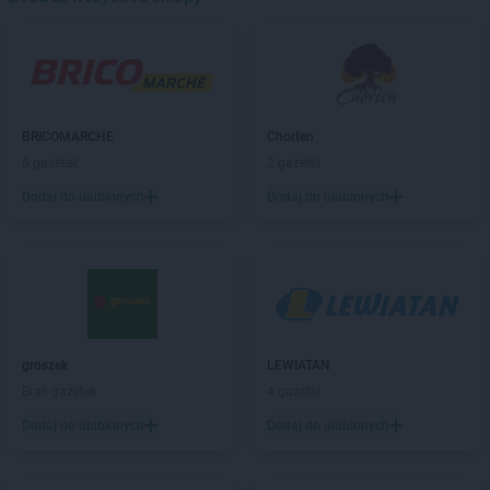
Chorten
Baranowo
Chorten
Barchów
Chorten
Barcikowo
Chorten
Barcin
Chorten
Bargłów Kościelny
BRICOMARCHE
Chorten
Chorten
Bartniki
6 gazetek
2 gazetki
Chorten
Bartołty Wielkie
Dodaj do ulubionych
Dodaj do ulubionych
Chorten
Bartoszyce
Chorten
Będzieszyn
Chorten
Bełchatów
Chorten
Bezledy
Chorten
Biała Niżna
Chorten
Biała Piska
Chorten
Biała Podlaska
groszek
LEWIATAN
Chorten
Biała Rawska
Brak gazetek
4 gazetki
Chorten
Białebłoto-Kobyla
Dodaj do ulubionych
Dodaj do ulubionych
Chorten
Białebłoto-Stara Wieś
Chorten
Białobiel
Chorten
Białobrzegi