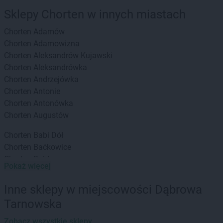
Sklepy Chorten w innych miastach
Chorten
Adamów
Chorten
Adamowizna
Chorten
Aleksandrów Kujawski
Chorten
Aleksandrówka
Chorten
Andrzejówka
Chorten
Antonie
Chorten
Antonówka
Chorten
Augustów
Chorten
Babi Dół
Chorten
Baćkowice
Chorten
Bajdy
Pokaż więcej
Chorten
Bajki-Zalesie
Chorten
Bakałarzewo
Inne sklepy w miejscowości Dąbrowa
Chorten
Bąkowo
Tarnowska
Chorten
Banie
Chorten
Banino
Zobacz wszystkie sklepy