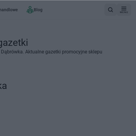
 handlowe
Blog
MENU
azetki
 Dąbrówka. Aktualne gazetki promocyjne sklepu
ka