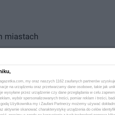
 miastach
drów Łódzki
ROSSMANN
Andrychów
ROSSMANN
ol
ROSSMANN
Atrium
iska
ROSSMANN
Bielsko-Biała
ROSSMANN
niku,
odlaska
ROSSMANN
Bieruń
ROSSMANN
ota
ROSSMANN
Bierutów
ROSSMANN
jagazetka.com, my oraz naszych 1162 zaufanych partnerów uzyskuj
Tatrzańska
ROSSMANN
Biłgoraj
ROSSMANN
cje na urządzeniu oraz przetwarzamy dane osobowe, takie jak unika
ROSSMANN
Biskupiec
ROSSMANN
je wysyłane przez urządzenie czy dane przeglądania w celu zapewn
zegi
ROSSMANN
Blachownia
ROSSMANN
klam, wybór spersonalizowanych treści, pomiar reklam i treści, bad
 zgodą Użytkownika my i Zaufani Partnerzy możemy używać dokład
rd
ROSSMANN
Błonie
ROSSMANN
az aktywnie skanować charakterystykę urządzenia do celów identyfi
ok
ROSSMANN
Bobolice
ROSSMANN
ść, prosimy o zgodę na korzystanie z tych technologii poprzez klikn