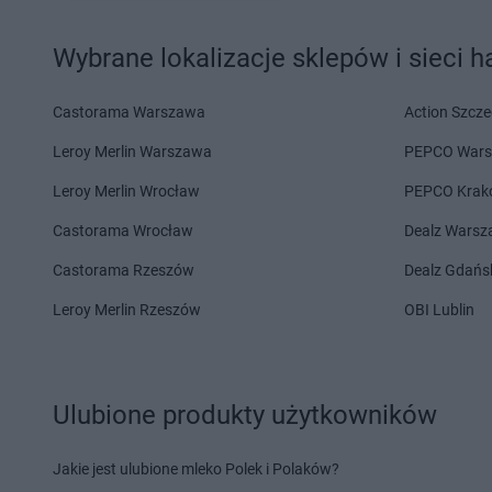
ROSSMANN
Jabłonka
ROSSMANN
Janów L
Wybrane lokalizacje sklepów i sieci 
ROSSMANN
Jabłonowo
ROSSMANN
Janowi
Pomorskie
Wielkopolski
ROSSMANN
Janikowo
ROSSMANN
Janusz
Castorama Warszawa
Action Szcze
ROSSMANN
Janki
ROSSMANN
Jarocin
Leroy Merlin Warszawa
PEPCO War
ROSSMANN
Kalisz
ROSSMANN
Kępno
Leroy Merlin Wrocław
PEPCO Krak
ROSSMANN
Kalisz Pomorski
ROSSMANN
Kętrzyn
Castorama Wrocław
Dealz Wars
ROSSMANN
Kałuszyn
ROSSMANN
Kęty
ROSSMANN
Kalwaria
ROSSMANN
Kiekrz
Castorama Rzeszów
Dealz Gdańs
Zebrzydowska
ROSSMANN
Kielce
Leroy Merlin Rzeszów
OBI Lublin
ROSSMANN
Kamień Pomorski
ROSSMANN
Kiełczó
ROSSMANN
Kamienna Góra
ROSSMANN
Kiełpin
ROSSMANN
Kamieńsk
ROSSMANN
Kietrz
ROSSMANN
Kamionki
ROSSMANN
Klecze
Ulubione produkty użytkowników
ROSSMANN
Karczew
ROSSMANN
Kłobuc
ROSSMANN
Karpacz
ROSSMANN
Kłodaw
ROSSMANN
Jakie jest ulubione mleko Polek i Polaków?
Kartuzy
ROSSMANN
Kłodzk