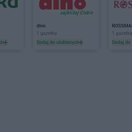
ROSSMANN
Dobrzyń nad Wisłą
ROSSMANN
dino
ROSSMA
1 gazetka
1 gazetk
yce
ROSSMANN
Gołków
ROSSMANN
ch
Dodaj do ulubionych
Dodaj do
azy
ROSSMANN
Gołkowice
ROSSMANN
ca
ROSSMANN
Golub-Dobrzyń
ROSSMANN
ROSSMANN
Góra
ROSSMANN
owo
ROSSMANN
Góra Kalwaria
ROSSMANN
o
ROSSMANN
Górka
ROSSMANN
ROSSMANN
Gorlice
ROSSMANN
wo
ROSSMANN
Górowo Iławeckie
ROSSMANN
ROSSMANN
Gorzów
ROSSMANN
ów
Wielkopolski
Mazowiecki
ROSSMANN
Hrubieszów
ROSSMANN
Imielin
ROSSMANN