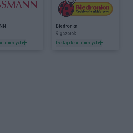
Działdowo
NN
Biedronka
a
9 gazetek
Gorzyce
ROSSMANN
Grodzisk
 ulubionych
Dodaj do ulubionych
Gościcino
Wielkopolski
Gostyń
ROSSMANN
Grójec
Gostynin
ROSSMANN
Gromnik
Grabów nad Prosną
ROSSMANN
Grudziądz
Grajewo
ROSSMANN
Gryfice
Grębocin
ROSSMANN
Gryfino
Grodków
ROSSMANN
Gryfów Śląski
Grodzisk
ROSSMANN
Gubin
Inowrocław
ROSSMANN
Izabelin