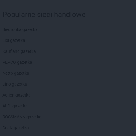
groszek
Biłgoraj
groszek
Binino
Popularne sieci handlowe
groszek
Bircza
groszek
Biskupice
Biedronka gazetka
groszek
Biskupiec
groszek
Biszcza
Lidl gazetka
groszek
Bisztynek
Kaufland gazetka
groszek
Błażkowa
groszek
Błażowa
PEPCO gazetka
groszek
Błażowa Górna
Netto gazetka
groszek
Błędów
groszek
Bledzew
Dino gazetka
groszek
Błogie Szlacheckie
Action gazetka
groszek
Bobrowiec
groszek
Bobrowniki Małe
ALDI gazetka
groszek
Boby-Kolonia
ROSSMANN gazetka
groszek
Bochnia
groszek
Bodzanów
Dealz gazetka
groszek
Bogate