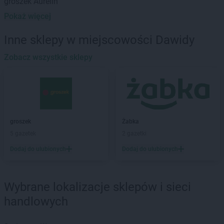
groszek
Aurelin
Pokaż więcej
groszek
Babiak
groszek
Babice
Inne sklepy w miejscowości Dawidy
groszek
Babimost
groszek
Zobacz wszystkie sklepy
Bądki
groszek
Bakałarzewo
groszek
Bałoszyce
groszek
Bandysie
groszek
Baniocha
groszek
Bańska Niżna
groszek
Żabka
groszek
Baranowo
5 gazetek
2 gazetki
groszek
Barciany
Dodaj do ulubionych
Dodaj do ulubionych
groszek
Barczewo
groszek
Barnim
groszek
Bartoszyce
Wybrane lokalizacje sklepów i sieci
groszek
Bażanówka
handlowych
groszek
Będzin
groszek
Bełk