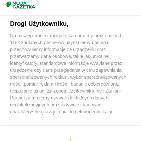
groszek
Bychawa
Masz sugestie lub pytania?
groszek
Bychawka Trzecia-Kolonia
groszek
Byczyna
Napisz do nas:
support@mojagazetka.com
Drogi Użytkowniku,
groszek
Bydgoszcz
Współpraca z nami
groszek
Bysina
Na naszej stronie mojagazetka.com, my oraz naszych
Zobacz szczegóły
groszek
Bysław
1162 zaufanych partnerów uzyskujemy dostęp i
Retail Radar – analiza rynku
groszek
Bysławek
przechowujemy informacje na urządzeniu oraz
groszek
Byszwałd
przetwarzamy dane osobowe, takie jak unikalne
identyfikatory, standardowe informacje wysyłane przez
groszek
Bytom
Wasze ulubione produkty
urządzenie czy dane przeglądania w celu zapewniania
groszek
Bzianka
spersonalizowanych reklam, wybór spersonalizowanych
Regulamin serwisu i polityka prywatności
groszek
Cedry Małe
treści, pomiar reklam i treści, badanie odbiorców oraz
ulepszanie usług. Za zgodą Użytkownika my i Zaufani
groszek
Cekcyn
Mapa strony
Partnerzy możemy używać dokładnych danych
groszek
Ceków
geolokalizacyjnych oraz aktywnie skanować
groszek
Celiny
Zawsze najnowsze gazetki w naszej
Wszystkie miasta z lokalizacjami sklepów
charakterystykę urządzenia do celów identyfikacji.
groszek
Charzewice
Ponieważ cenimy Twoją prywatność, prosimy o zgodę na
aplikacji
groszek
Chełchy
korzystanie z tych technologii poprzez kliknięcie
groszek
Chełm
„Akceptuję”. Zgoda jest dobrowolna i zawsze możesz ją
groszek
Chmiel
+ 1,5 mln zadowolonych kupujących
zmienić/wycofać klikając przycisk ustawień prywatności
Polska
Czechy
Ukraina
Litwa
Słowacja
Rumunia