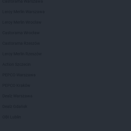
groszek
Bełżec
Castorama Warszawa
groszek
Bemowizna
Leroy Merlin Warszawa
groszek
Berezka
groszek
Biała
Leroy Merlin Wrocław
groszek
Biała Podlaska
Castorama Wrocław
groszek
Białoboki
groszek
Białobrzeg
Castorama Rzeszów
groszek
Białochowo
Leroy Merlin Rzeszów
groszek
Biały Dunajec
groszek
Białystok
Action Szczecin
groszek
Biardy
PEPCO Warszawa
groszek
Biejkowska Wola
groszek
Bielcza
PEPCO Kraków
groszek
Bieliniec
Dealz Warszawa
groszek
Bielsko-Biała
groszek
Bieniów
Dealz Gdańsk
groszek
Bierzwienna Długa
OBI Lublin
groszek
Bierzwnica
groszek
Biesiadki