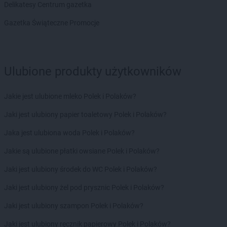
Delikatesy Centrum gazetka
groszek
Bogatki
groszek
Bogoria
Gazetka Świąteczne Promocje
groszek
Bogucin
groszek
Bogumiłowice
groszek
Bojanów
Ulubione produkty użytkowników
groszek
Bojszowy Nowe
groszek
Bolechowice
groszek
Bolesławiec
Jakie jest ulubione mleko Polek i Polaków?
groszek
Boleszkowice
Jaki jest ulubiony papier toaletowy Polek i Polaków?
groszek
Boratyn
groszek
Borki
Jaka jest ulubiona woda Polek i Polaków?
groszek
Borkowo Kościelne
Jakie są ulubione płatki owsiane Polek i Polaków?
groszek
Borówki
groszek
Boruja
Jaki jest ulubiony środek do WC Polek i Polaków?
groszek
Bożacin
Jaki jest ulubiony żel pod prysznic Polek i Polaków?
groszek
Bożepole Wielkie
groszek
Brdów
Jaki jest ulubiony szampon Polek i Polaków?
groszek
Breń Osuchowski
Jaki jest ulubiony ręcznik papierowy Polek i Polaków?