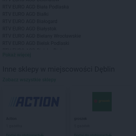
RTV EURO AGD
Biała Podlaska
RTV EURO AGD
Białki
RTV EURO AGD
Białogard
RTV EURO AGD
Białystok
RTV EURO AGD
Bielany Wrocławskie
RTV EURO AGD
Bielsk Podlaski
RTV EURO AGD
Bielsko-Biała
Pokaż więcej
RTV EURO AGD
Biłgoraj
RTV EURO AGD
Bochnia
Inne sklepy w miejscowości Dęblin
RTV EURO AGD
Bogatynia
RTV EURO AGD
Zobacz wszystkie sklepy
Bolesławiec
RTV EURO AGD
Braniewo
RTV EURO AGD
Brodnica
RTV EURO AGD
Brzeg
RTV EURO AGD
Brzesko
RTV EURO AGD
Bydgoszcz
Action
groszek
RTV EURO AGD
Bytom
1 gazetka
5 gazetek
RTV EURO AGD
Bytów
Dodaj do ulubionych
Dodaj do ulubionych