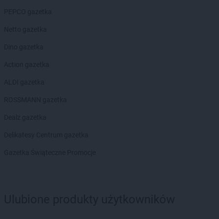
RTV EURO AGD
Mrągowo
PEPCO gazetka
RTV EURO AGD
Myślenice
RTV EURO AGD
Mysłowice
Netto gazetka
RTV EURO AGD
Myszków
Dino gazetka
RTV EURO AGD
Namysłów
Action gazetka
RTV EURO AGD
Nowa Sól
RTV EURO AGD
Nowy Dwór Mazowiecki
ALDI gazetka
RTV EURO AGD
Nowy Sącz
ROSSMANN gazetka
RTV EURO AGD
Nowy Targ
RTV EURO AGD
Nowy Tomyśl
Dealz gazetka
RTV EURO AGD
Nysa
Delikatesy Centrum gazetka
RTV EURO AGD
Oława
Gazetka Świąteczne Promocje
RTV EURO AGD
Olecko
RTV EURO AGD
Oleśnica
RTV EURO AGD
Olkusz
RTV EURO AGD
Olsztyn
Ulubione produkty użytkowników
RTV EURO AGD
Opoczno
RTV EURO AGD
Opole