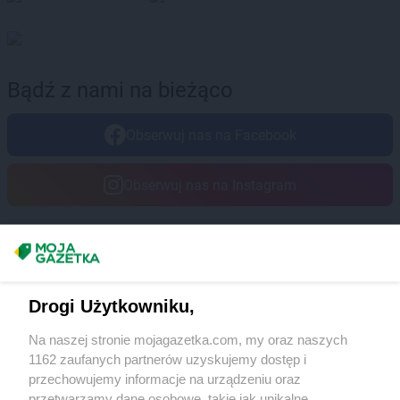
RTV EURO AGD
Prudnik
RTV EURO AGD
Pruszcz Gdański
RTV EURO AGD
Pruszków
RTV EURO AGD
Przasnysz
Bądź z nami na bieżąco
RTV EURO AGD
Przemyśl
RTV EURO AGD
Pszczyna
Obserwuj nas na Facebook
RTV EURO AGD
Puck
RTV EURO AGD
Puławy
Obserwuj nas na Instagram
RTV EURO AGD
Pyskowice
RTV EURO AGD
Racibórz
RTV EURO AGD
Radom
Masz sugestie lub pytania?
RTV EURO AGD
Radomsko
RTV EURO AGD
Rawa Mazowiecka
Napisz do nas:
support@mojagazetka.com
Drogi Użytkowniku,
RTV EURO AGD
Rawicz
Współpraca z nami
RTV EURO AGD
Ruda Śląska
Na naszej stronie mojagazetka.com, my oraz naszych
Zobacz szczegóły
RTV EURO AGD
Rumia
1162 zaufanych partnerów uzyskujemy dostęp i
Retail Radar – analiza rynku
RTV EURO AGD
Rybnik
przechowujemy informacje na urządzeniu oraz
RTV EURO AGD
przetwarzamy dane osobowe, takie jak unikalne
Rzeszów