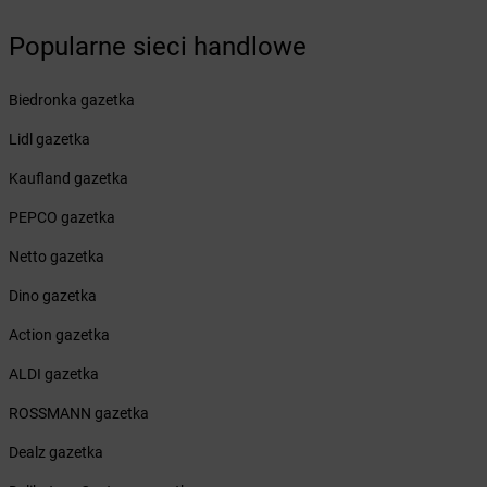
dino
Bierzglinek
dino
Bierzwienna Długa
Popularne sieci handlowe
dino
Bierzwnik
dino
Biesiekierz
Biedronka gazetka
dino
Bieżuń
Lidl gazetka
dino
Bieżyń
dino
Bilcza
Kaufland gazetka
dino
Biskupice
PEPCO gazetka
dino
Biskupice Ołoboczne
dino
Biskupiec
Netto gazetka
dino
Bisztynek
Dino gazetka
dino
Bławaty
dino
Błędów
Action gazetka
dino
Bledzew
ALDI gazetka
dino
Blizno
dino
Bliżyn
ROSSMANN gazetka
dino
Bobolice
Dealz gazetka
dino
Bobrek
dino
Bobrowice