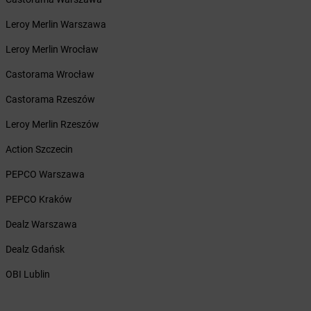
dino
Biadki
dino
Biała
Leroy Merlin Warszawa
dino
Biała Parcela
Leroy Merlin Wrocław
dino
Biała Rawska
dino
Białaczów
Castorama Wrocław
dino
Białogard
Castorama Rzeszów
dino
Białuń
dino
Białynin
Leroy Merlin Rzeszów
dino
Biedrusko
Action Szczecin
dino
Bielawa
dino
Bielawy
PEPCO Warszawa
dino
Bielcza
PEPCO Kraków
dino
Bielewo
dino
Bielice
Dealz Warszawa
dino
Bielsk
Dealz Gdańsk
dino
Bielsk Podlaski
dino
Bieniewice
OBI Lublin
dino
Bieruń
dino
Bierutów