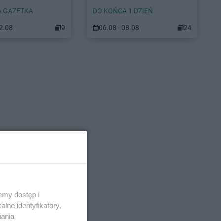
 GAZETKA
DO KOŃCA 1 DZIEŃ
12.08
9
06.08 - 08.08
24
emy dostęp i
lne identyfikatory,
iania