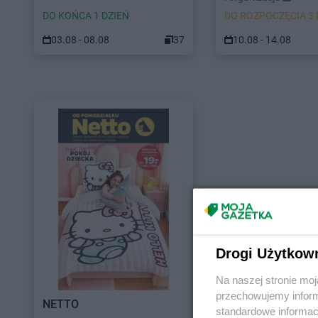
DO KOŃCA 1 DZIEŃ
DO ROZPOCZĘCIA 3 
03.08 - 08.08
37
10.08 - 14.08
Drogi Użytkow
Na naszej stronie mo
przechowujemy informa
NETTO
standardowe informac