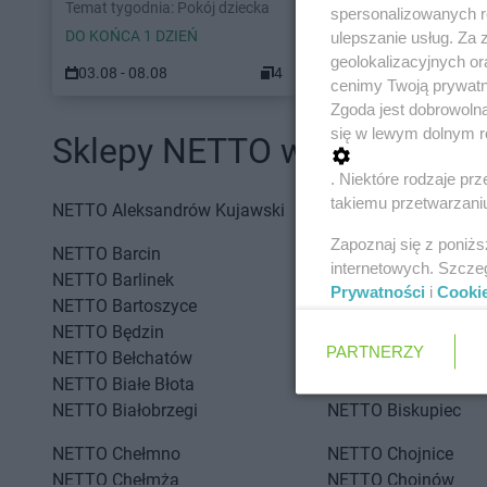
Temat tygodnia: Pokój dziecka
spersonalizowanych re
DO KOŃCA 1 DZIEŃ
ulepszanie usług. Za
geolokalizacyjnych or
03.08 - 08.08
4
cenimy Twoją prywatno
Zgoda jest dobrowoln
się w lewym dolnym r
Sklepy NETTO w innych mia
. Niektóre rodzaje p
takiemu przetwarzaniu
NETTO
Aleksandrów Kujawski
NETTO
Aleksandrów
Zapoznaj się z poniż
NETTO
Barcin
NETTO
Białogard
internetowych. Szcze
NETTO
Barlinek
NETTO
Białystok
Prywatności
i
Cooki
NETTO
Bartoszyce
NETTO
Bielany Wroc
NETTO
Będzin
NETTO
Bielawa
PARTNERZY
NETTO
Bełchatów
NETTO
Bielsko-Biała
NETTO
Białe Błota
NETTO
Biłgoraj
NETTO
Białobrzegi
NETTO
Biskupiec
NETTO
Chełmno
NETTO
Chojnice
NETTO
Chełmża
NETTO
Chojnów