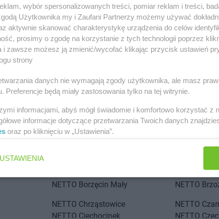
klam, wybór spersonalizowanych treści, pomiar reklam i treści, bad
 zgodą Użytkownika my i Zaufani Partnerzy możemy używać dokład
az aktywnie skanować charakterystykę urządzenia do celów identyfi
ść, prosimy o zgodę na korzystanie z tych technologii poprzez klikn
a i zawsze możesz ją zmienić/wycofać klikając przycisk ustawień pr
ogu strony
stach
rzetwarzania danych nie wymagają zgody użytkownika, ale masz praw
. Preferencje będą miały zastosowania tylko na tej witrynie.
 Łódzki
NETTO
Andrychów
szymi informacjami, abyś mógł świadomie i komfortowo korzystać z
NETTO
Blizne Jasińskiego
NETTO
Bran
gółowe informacje dotyczące przetwarzania Twoich danych znajdzi
NETTO
Błonie
NETTO
Brod
es
oraz po kliknięciu w „Ustawienia”.
ławskie
NETTO
Bochnia
NETTO
Brw
NETTO
Bogatynia
NETTO
Brze
USTAWIENIA
NETTO
Bolechowo
NETTO
Brze
NETTO
Bolszewo
NETTO
Brze
NETTO
Borzęcin Mały
NETTO
Brz
NETTO
Chrząstowice
NETTO
Cza
NETTO
Ciechocinek
NETTO
Czec