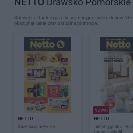
NETTO
Drawsko Pomorskie -
Sprawdź aktualne gazetki promocyjne sieci sklepów NET
okazyjnej cenie oraz aktualne promocje.
NOWA!
NETTO
NETTO
Gazetka spożywcza
Temat tygodnia: Por
i organizacja 🗃️