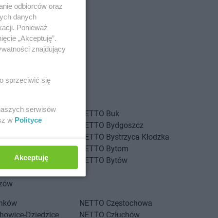
anie odbiorców oraz
nych danych
kacji. Ponieważ
ięcie „Akceptuję”.
ywatności znajdujący
o sprzeciwić się
 naszych serwisów
iewo
NETTO
Buk
esz w
Polityce
nica
NETTO
Bydgoszcz
inów
NETTO
Bystrzyca Kłodzka
g
NETTO
Bytom
Akceptuję
g Dolny
NETTO
Bytów
szcze
ozów
rnków
NETTO
Częstochowa
howice-Dziedzice
NETTO
Człuchów