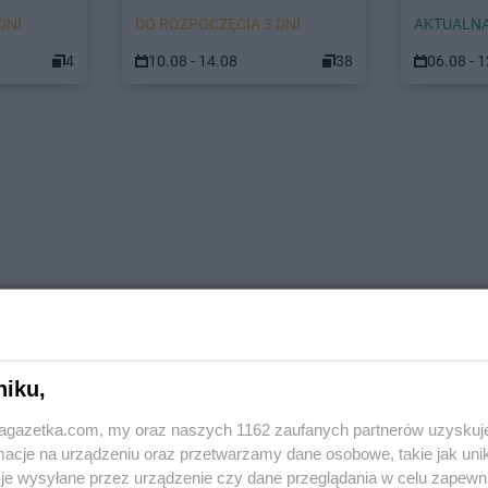
DNI
DO ROZPOCZĘCIA 3 DNI
AKTUALNA
4
10.08 - 14.08
38
06.08 - 
niku,
jagazetka.com, my oraz naszych 1162 zaufanych partnerów uzyskuj
cje na urządzeniu oraz przetwarzamy dane osobowe, takie jak unika
je wysyłane przez urządzenie czy dane przeglądania w celu zapewn