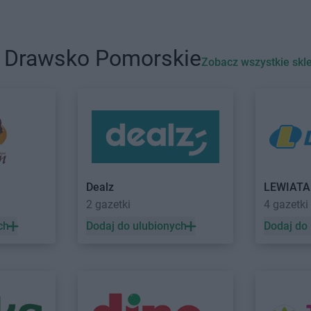
NETTO
Cieszyn
NETTO
Czel
NETTO
Czaplinek
NETTO
Czer
NETTO
Czarna Białostocka
NETTO
Czer
i Drawsko Pomorskie
Zobacz wszystkie skl
NETTO
Dobrzeń Wielki
NETTO
Dzia
NETTO
Drawsko Pomorskie
NETTO
Dzie
o
NETTO
Drezdenko
NETTO
Dzie
NETTO
Gołków
NETTO
Gost
NETTO
Golub-Dobrzyń
NETTO
Gró
Dealz
LEWIAT
NETTO
Góra
NETTO
Grod
2 gazetki
4 gazetki
NETTO
Góra Kalwaria
NETTO
Grod
ch
Dodaj do ulubionych
Dodaj do
NETTO
Gorzów Wielkopolski
NETTO
Grod
NETTO
Gostyń
NETTO
Grud
drój
NETTO
Jaworzno
NETTO
Jelo