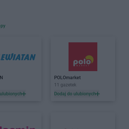
adź
sk
wionka-Leszczyny
epy
łdowo
rzgoń
rżoniów
ynin
NETTO
Gryfice
dków
NETTO
Gryfino
AN
POLOmarket
zisk Mazowiecki
NETTO
Gubin
11 gazetek
zisk Wielkopolski
 ulubionych
Dodaj do ulubionych
zisko
ziądz
nek