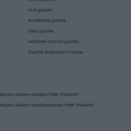
RO
Jedlicze
max ELEKTRO
Jordanów
ALDI gazetka
RO
Jedlińsk
ROSSMANN gazetka
RO
Jędrzejów
RO
Jeziorany
Dealz gazetka
RO
Koźmin
max ELEKTRO
Krotoszyn
Delikatesy Centrum gazetka
max ELEKTRO
Krynica-Zdrój
Gazetka Świąteczne Promocje
RO
Kozy
max ELEKTRO
Krzepice
RO
Kraków
max ELEKTRO
Krzeszowice
RO
Kraśnik
max ELEKTRO
Krzyż
RO
Krasnystaw
Wielkopolski
RO
Krobia
max ELEKTRO
Krzyżanowice
RO
Krośniewice
max ELEKTRO
Kwidzyn
Jaki jest ulubiony szampon Polek i Polaków?
RO
Krosno
Jaki jest ulubiony ręcznik papierowy Polek i Polaków?
RO
Łódź
max ELEKTRO
Łuków
RO
Łopuszno
max ELEKTRO
Łyse
RO
Łosice