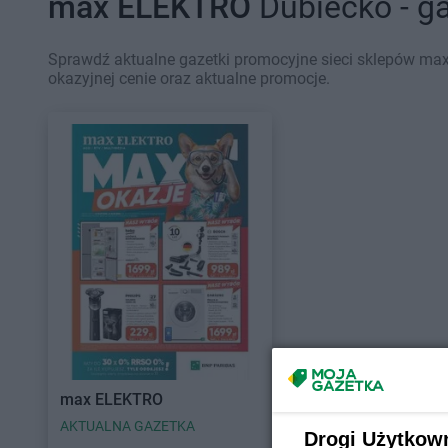
max ELEKTRO
Dubiecko - g
Sprawdź aktualne gazetki promocyjne sieci sklepów max
okazyjnej cenie oraz aktualne promocje.
max ELEKTRO
AKTUALNA GAZETKA
Drogi Użytkow