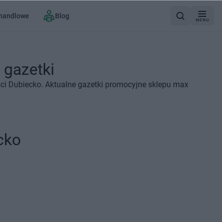
 handlowe
Blog
MENU
 gazetki
ci Dubiecko. Aktualne gazetki promocyjne sklepu max
cko