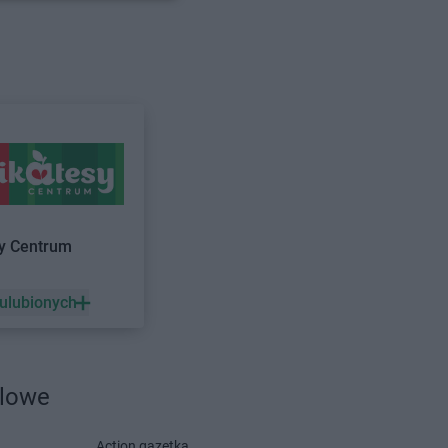
RO
Czerwionka-
RO
Częstochowa
RO
Działdowo
RO
Działoszyn
RO
Dzierzgoń
RO
Dzierżysław
sy Centrum
RO
Grodzisk
max ELEKTRO
Gryfice
a
max ELEKTRO
Gryfów Śląski
 ulubionych
RO
Grodzisk
RO
Grybów
dlowe
Action gazetka