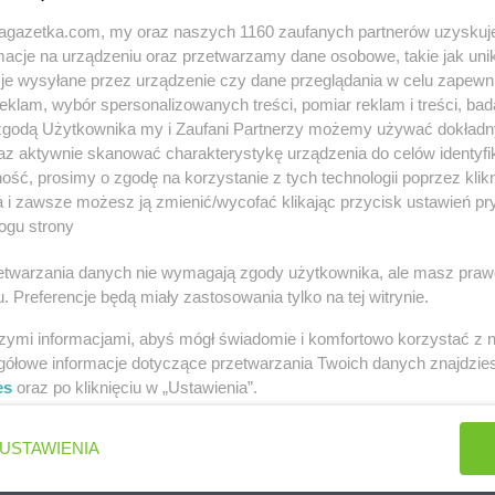
jagazetka.com, my oraz naszych 1160 zaufanych partnerów uzyskuj
cje na urządzeniu oraz przetwarzamy dane osobowe, takie jak unika
je wysyłane przez urządzenie czy dane przeglądania w celu zapewn
klam, wybór spersonalizowanych treści, pomiar reklam i treści, bad
ych miastach
 zgodą Użytkownika my i Zaufani Partnerzy możemy używać dokład
az aktywnie skanować charakterystykę urządzenia do celów identyfi
ść, prosimy o zgodę na korzystanie z tych technologii poprzez klikn
nia
max ELEKTRO
Annopol
a i zawsze możesz ją zmienić/wycofać klikając przycisk ustawień pr
ychów
max ELEKTRO
Augustów
ogu strony
stok
max ELEKTRO
Bisztynek
max ELEKT
rzetwarzania danych nie wymagają zgody użytkownika, ale masz praw
max ELEKTRO
Blachownia
max ELEKT
. Preferencje będą miały zastosowania tylko na tej witrynie.
ko
max ELEKTRO
Bochnia
max ELEKT
ko-Biała
max ELEKTRO
Bodzentyn
max ELEKT
szymi informacjami, abyś mógł świadomie i komfortowo korzystać z
gółowe informacje dotyczące przetwarzania Twoich danych znajdzi
ń
max ELEKTRO
Bolesławiec
max ELEKT
es
oraz po kliknięciu w „Ustawienia”.
raj
max ELEKTRO
Brańsk
max ELEKT
hanów
max ELEKTRO
Czarna
max ELEKT
USTAWIENIA
hanowiec
Białostocka
Dziedzice
ocinek
max ELEKTRO
Czarne
max ELEKT