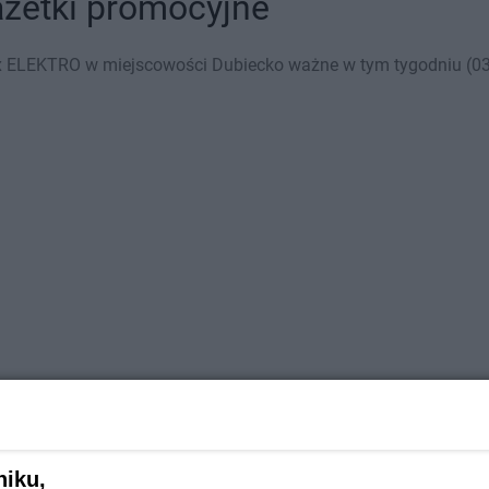
azetki promocyjne
 ELEKTRO w miejscowości Dubiecko ważne w tym tygodniu (03.0
niku,