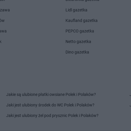
 Lubelski
max ELEKTRO
Jasło
max ELEKT
szawa
Lidl gazetka
wiec
max ELEKTRO
Jastrzębie-Zdrój
max ELEKT
ów
Kaufland gazetka
max ELEKTRO
Jawiszowice
max ELEKT
sław
max ELEKTRO
Jaworzno
max ELEKT
zawa
PEPCO gazetka
ierza
max ELEKTRO
Kock
max ELEKT
k
Netto gazetka
max ELEKTRO
Kolbuszowa
Wielkopolski
Dino gazetka
erzyn-Koźle
max ELEKTRO
Koło
max ELEKT
e
max ELEKTRO
Konopiska
max ELEKT
o
max ELEKTRO
Końskie
max ELEKT
uck
max ELEKTRO
Kościerzyna
max ELEKT
awa
max ELEKTRO
Kostrzyn
max ELEKT
zko
max ELEKTRO
Koszęcin
max ELEKT
Jakie są ulubione płatki owsiane Polek i Polaków?
ów
max ELEKT
Jaki jest ulubiony środek do WC Polek i Polaków?
max ELEKTRO
Łęczyca
max ELEKT
max ELEKTRO
Łężyny
max ELEKT
Jaki jest ulubiony żel pod prysznic Polek i Polaków?
ka Górne
max ELEKTRO
Łobez
max ELEKT