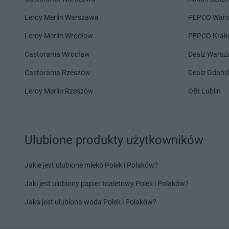
max ELEKTRO
Jabłonka
max ELEKTRO
Janów
Leroy Merlin Warszawa
PEPCO War
max ELEKTRO
Jabłonowo
max ELEKTRO
Jano
Leroy Merlin Wrocław
PEPCO Krak
Pomorskie
Wielkopolski
max ELEKTRO
Janikowo
max ELEKTRO
Jaro
Castorama Wrocław
Dealz Wars
max ELEKTRO
Kalisz
max ELEKTRO
Kazim
Castorama Rzeszów
Dealz Gdańs
max ELEKTRO
Kalwaria
Wielka
Leroy Merlin Rzeszów
OBI Lublin
Zebrzydowska
max ELEKTRO
Kędzi
max ELEKTRO
Kamień Pomorski
max ELEKTRO
Kępic
max ELEKTRO
Kamienna Góra
max ELEKTRO
Kępn
max ELEKTRO
Kamionna
max ELEKTRO
Kłob
Ulubione produkty użytkowników
max ELEKTRO
Karolina-Kolonia
max ELEKTRO
Kłod
max ELEKTRO
Kartuzy
max ELEKTRO
Kłod
Jakie jest ulubione mleko Polek i Polaków?
max ELEKTRO
Katowice
max ELEKTRO
Knur
Jaki jest ulubiony papier toaletowy Polek i Polaków?
max ELEKTRO
Łagów
max ELEKTRO
Łasin
max ELEKTRO
Łańcut
max ELEKTRO
Łask
Jaka jest ulubiona woda Polek i Polaków?
max ELEKTRO
Łapy
max ELEKTRO
Łazis