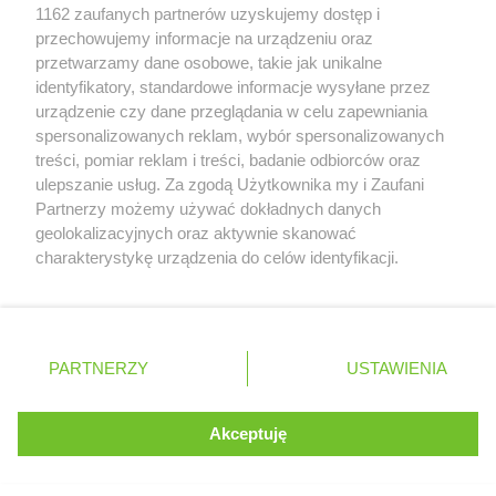
Zobacz szczegóły
1162 zaufanych partnerów uzyskujemy dostęp i
Retail Radar – analiza rynku
przechowujemy informacje na urządzeniu oraz
przetwarzamy dane osobowe, takie jak unikalne
identyfikatory, standardowe informacje wysyłane przez
Wasze ulubione produkty
urządzenie czy dane przeglądania w celu zapewniania
spersonalizowanych reklam, wybór spersonalizowanych
Regulamin serwisu i polityka prywatności
treści, pomiar reklam i treści, badanie odbiorców oraz
ulepszanie usług. Za zgodą Użytkownika my i Zaufani
Mapa strony
Partnerzy możemy używać dokładnych danych
geolokalizacyjnych oraz aktywnie skanować
Zawsze najnowsze gazetki w naszej
Wszystkie miasta z lokalizacjami sklepów
charakterystykę urządzenia do celów identyfikacji.
Ponieważ cenimy Twoją prywatność, prosimy o zgodę na
aplikacji
korzystanie z tych technologii poprzez kliknięcie
„Akceptuję”. Zgoda jest dobrowolna i zawsze możesz ją
+ 1,5 mln zadowolonych kupujących
zmienić/wycofać klikając przycisk ustawień prywatności
Polska
Czechy
Ukraina
Litwa
Słowacja
Rumunia
PARTNERZY
USTAWIENIA
znajdujący się w lewym dolnym rogu strony
. Niektóre rodzaje przetwarzania danych nie wymagają
Akceptuję
zgody użytkownika, ale masz prawo sprzeciwić się
©
2026
Moja Gazetka Sp. z o.o.
Kontynuuj na stronie
takiemu przetwarzaniu. Preferencje będą miały