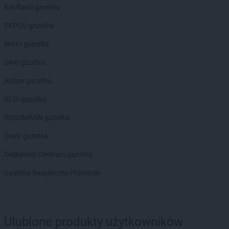
max ELEKTRO
Kaufland gazetka
Czyżew
PEPCO gazetka
max ELEKTRO
Dąbrowa Białostocka
max ELEKTRO
Dębica
Netto gazetka
max ELEKTRO
Dębno
Dino gazetka
max ELEKTRO
Debrzno
max ELEKTRO
Dobczyce
Action gazetka
max ELEKTRO
Dobiegniew
ALDI gazetka
max ELEKTRO
Dobrodzień
max ELEKTRO
Dobrzyca
ROSSMANN gazetka
max ELEKTRO
Dubiecko
Dealz gazetka
max ELEKTRO
Dukla
max ELEKTRO
Dynów
Delikatesy Centrum gazetka
max ELEKTRO
Działdowo
Gazetka Świąteczne Promocje
max ELEKTRO
Działoszyn
max ELEKTRO
Dzierzgoń
max ELEKTRO
Dzierżysław
Ulubione produkty użytkowników
max ELEKTRO
Ełk