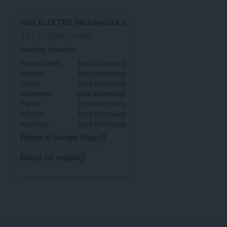
max ELEKTRO
Mickiewicza 2
48-130 Dzierżysław
Godziny otwarcia:
Poniedziałek:
brak informacji
Wtorek:
brak informacji
Środa:
brak informacji
Czwartek:
brak informacji
Piątek:
brak informacji
Sobota:
brak informacji
Niedziela:
brak informacji
Pokaż w Google Maps
Pokaż na mapie