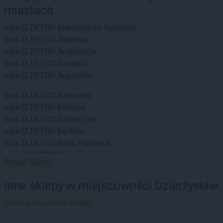
miastach
max ELEKTRO
Aleksandrów Kujawski
max ELEKTRO
Alwernia
max ELEKTRO
Andrychów
max ELEKTRO
Annopol
max ELEKTRO
Augustów
max ELEKTRO
Barczewo
max ELEKTRO
Barlinek
max ELEKTRO
Bartoszyce
max ELEKTRO
Będków
max ELEKTRO
Biała Podlaska
max ELEKTRO
Białe Błota
Pokaż więcej
max ELEKTRO
Białystok
max ELEKTRO
Biecz
Inne sklepy w miejscowości Dzierżysław
max ELEKTRO
Bielsko
max ELEKTRO
Zobacz wszystkie sklepy
Bielsko-Biała
max ELEKTRO
Bieruń