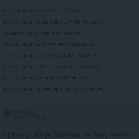
max ELEKTRO
Garwolin
Jakie jest ulubione mleko Polek i Polaków?
max ELEKTRO
Gdów
max ELEKTRO
Giżycko
Jaki jest ulubiony papier toaletowy Polek i Polaków?
max ELEKTRO
Gliwice
Jaka jest ulubiona woda Polek i Polaków?
max ELEKTRO
Głogówek
max ELEKTRO
Główczyce
Jakie są ulubione płatki owsiane Polek i Polaków?
max ELEKTRO
Głowno
Jaki jest ulubiony środek do WC Polek i Polaków?
max ELEKTRO
Głubczyce
max ELEKTRO
Gołdap
Jaki jest ulubiony żel pod prysznic Polek i Polaków?
max ELEKTRO
Góra
Jaki jest ulubiony szampon Polek i Polaków?
max ELEKTRO
Gorlice
max ELEKTRO
Grabów nad Prosną
Jaki jest ulubiony ręcznik papierowy Polek i Polaków?
max ELEKTRO
Grajewo
max ELEKTRO
Grodków
max ELEKTRO
Grodzisk Mazowiecki
max ELEKTRO
Grodzisk Wielkopolski
max ELEKTRO
Grybów
Aplikacja Moja Gazetka na Twój telefon!
max ELEKTRO
Gryfice