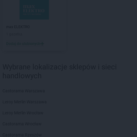
max ELEKTRO
Biłgoraj
max ELEKTRO
Bisztynek
max ELEKTRO
Blachownia
max ELEKTRO
Bochnia
max ELEKTRO
max ELEKTRO
Bodzentyn
1 gazetka
max ELEKTRO
Bolesławiec
Dodaj do ulubionych
max ELEKTRO
Brańsk
max ELEKTRO
Brodnica
max ELEKTRO
Brusy
Wybrane lokalizacje sklepów i sieci
max ELEKTRO
Brzeg
handlowych
max ELEKTRO
Brzostek
max ELEKTRO
Brzozów
max ELEKTRO
Busko-Zdrój
Castorama Warszawa
max ELEKTRO
Bychawa
Leroy Merlin Warszawa
max ELEKTRO
Bystrzyca Kłodzka
max ELEKTRO
Bytów
Leroy Merlin Wrocław
Castorama Wrocław
max ELEKTRO
Chełm
max ELEKTRO
Chełmno
Castorama Rzeszów