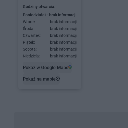
Godziny otwarcia:
Poniedziałek:
brak informacji
Wtorek:
brak informacji
Środa:
brak informacji
Czwartek:
brak informacji
Piątek:
brak informacji
Sobota:
brak informacji
Niedziela:
brak informacji
Pokaż w Google Maps
Pokaż na mapie