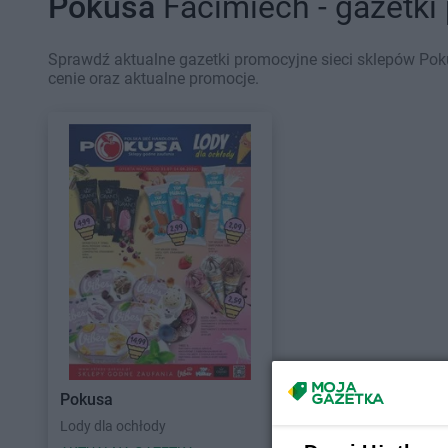
Pokusa
Facimiech - gazetki
Sprawdź aktualne gazetki promocyjne sieci sklepów Pok
cenie oraz aktualne promocje.
Pokusa
Lody dla ochłody