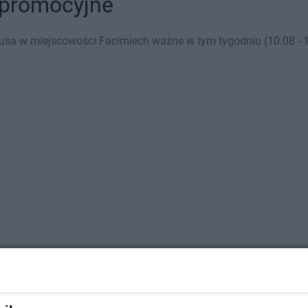
 promocyjne
usa w miejscowości Facimiech ważne w tym tygodniu (10.08 - 16