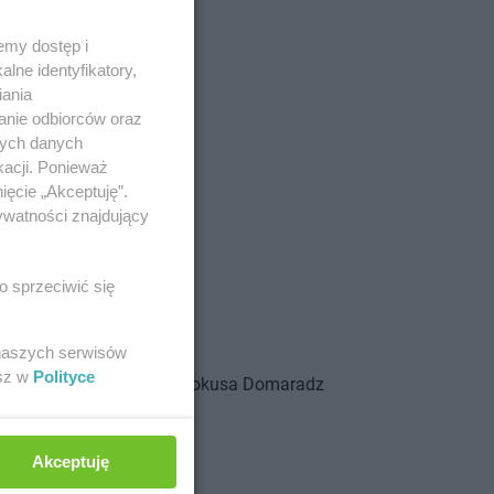
emy dostęp i
lne identyfikatory,
iania
anie odbiorców oraz
nych danych
kacji. Ponieważ
ięcie „Akceptuję”.
wina Tatrzańska
ywatności znajdujący
ra Podhalańska
re
o sprzeciwić się
howice-Dziedzice
chy
 naszych serwisów
esz w
Polityce
ra
Pokusa
Domaradz
Akceptuję