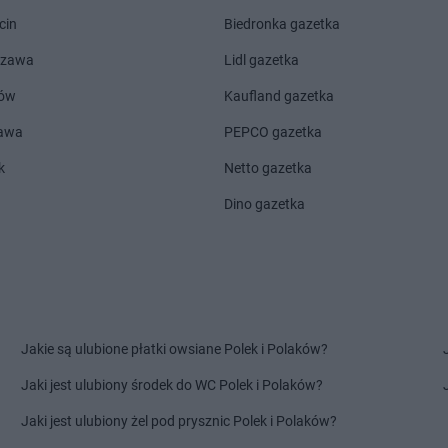
lka
Pokusa
Porąbka
Pokusa
Poro
cin
Biedronka gazetka
Pokusa
Poręba Wielka
Pokusa
Pran
szawa
Lidl gazetka
Pokusa
Rudawa
Pokusa
Rud
ów
Kaufland gazetka
Pokusa
Stara Wieś
Pokusa
Such
zawa
PEPCO gazetka
Pokusa
Stary Sącz
Pokusa
Szaf
Pokusa
Stojowice
Pokusa
Sza
k
Netto gazetka
Pokusa
Stróża
Pokusa
Szc
Dino gazetka
Pokusa
Stryszów
Pokusa
Szcz
rne
Pokusa
Świnna
Pokusa
Tenczyn
Pokusa
Trz
Pokusa
Wieniec
Pokusa
Wola
Jakie są ulubione płatki owsiane Polek i Polaków?
Pokusa
Witów
Pokusa
Wys
Pokusa
Witowice Górne
Pokusa
Wys
Jaki jest ulubiony środek do WC Polek i Polaków?
Pokusa
Zawoja
Pokusa
Zubr
Jaki jest ulubiony żel pod prysznic Polek i Polaków?
Pokusa
Zederman