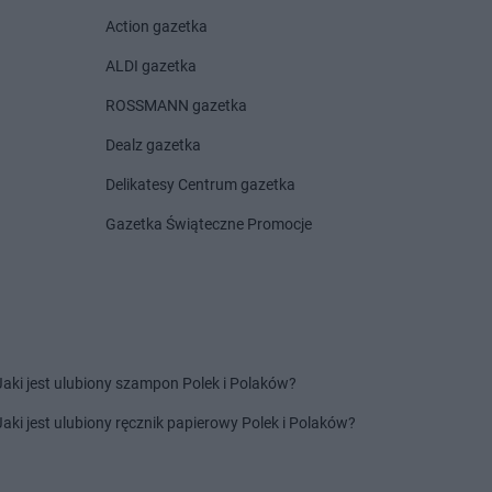
nin
Pokusa
Przyszowa
Action gazetka
docin
Pokusa
Pyzówka
ALDI gazetka
nik
Pokusa
Rusocice
ROSSMANN gazetka
a Beskidzka
Pokusa
Szówsko
Dealz gazetka
lary
Pokusa
Szyk
rów
Delikatesy Centrum gazetka
zawnica
Gazetka Świąteczne Promocje
yrzyc
emeśnia
Pokusa
Trzyciąż
 Batorska
Pokusa
Wyźrał
Jaki jest ulubiony szampon Polek i Polaków?
ocice
oka
Jaki jest ulubiony ręcznik papierowy Polek i Polaków?
zyca Górna