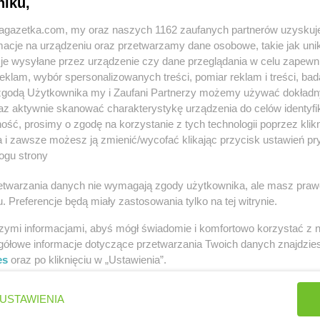
niku,
jagazetka.com, my oraz naszych 1162 zaufanych partnerów uzyskuj
cje na urządzeniu oraz przetwarzamy dane osobowe, takie jak unika
je wysyłane przez urządzenie czy dane przeglądania w celu zapewn
klam, wybór spersonalizowanych treści, pomiar reklam i treści, bad
 zgodą Użytkownika my i Zaufani Partnerzy możemy używać dokład
astach
az aktywnie skanować charakterystykę urządzenia do celów identyfi
ść, prosimy o zgodę na korzystanie z tych technologii poprzez klikn
ny
Pokusa
Biecz
Pokusa
Buko
a i zawsze możesz ją zmienić/wycofać klikając przycisk ustawień pr
ogu strony
Pokusa
Bochnia
Pokusa
Byst
Pokusa
Brzeźnica
Pokusa
Byst
rzetwarzania danych nie wymagają zgody użytkownika, ale masz praw
. Preferencje będą miały zastosowania tylko na tej witrynie.
Pokusa
Ciche
Pokusa
Czec
Pokusa
Czarnochowice
Pokusa
Cze
szymi informacjami, abyś mógł świadomie i komfortowo korzystać z
gółowe informacje dotyczące przetwarzania Twoich danych znajdzi
Pokusa
Dobczyce
Pokusa
Dob
es
oraz po kliknięciu w „Ustawienia”.
USTAWIENIA
e
Pokusa
Gruszów