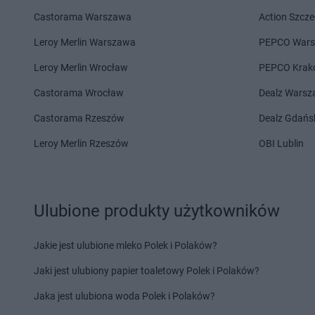
Pokusa
Palcza
Pokusa
Polanka Wie
Castorama Warszawa
Action Szcze
Pokusa
Pogorzany
Pokusa
Ponikiew
Leroy Merlin Warszawa
PEPCO War
Pokusa
Raba Wyżna
Pokusa
Rabka-Zdrój
Leroy Merlin Wrocław
PEPCO Krak
Pokusa
Sędziszów Małopolski
Pokusa
Skawina
Castorama Wrocław
Dealz Wars
Pokusa
Sidzina
Pokusa
Skawinki
Pokusa
Skawa
Pokusa
Skopów
Castorama Rzeszów
Dealz Gdańs
Pokusa
Skawce
Pokusa
Skrzydlna
Leroy Merlin Rzeszów
OBI Lublin
Pokusa
Skawica
Pokusa
Spytkowice
Pokusa
Śleszowice
Pokusa
Świątniki Gó
Pokusa
Tarnów
Pokusa
Tęgoborze
Ulubione produkty użytkowników
Pokusa
Wadowice
Pokusa
Widoma
Jakie jest ulubione mleko Polek i Polaków?
Pokusa
Warzyce
Pokusa
Więciórka
Pokusa
Węgrzce Wielkie
Pokusa
Wieliczka
Jaki jest ulubiony papier toaletowy Polek i Polaków?
Pokusa
Ząb
Pokusa
Zakopane
Jaka jest ulubiona woda Polek i Polaków?
Pokusa
Zabłocie
Pokusa
Zawadka