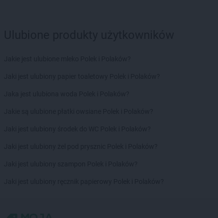
Biedronka
Bogatynia
Biedronka
Boguchwała
Ulubione produkty użytkowników
Biedronka
Boguszów-Gorce
Biedronka
Bojano
Biedronka
Bolesławice
Jakie jest ulubione mleko Polek i Polaków?
Biedronka
Bolesławiec
Jaki jest ulubiony papier toaletowy Polek i Polaków?
Biedronka
Bolków
Biedronka
Bolszewo
Jaka jest ulubiona woda Polek i Polaków?
Biedronka
Bońki
Jakie są ulubione płatki owsiane Polek i Polaków?
Biedronka
Borek Wielkopolski
Biedronka
Borki
Jaki jest ulubiony środek do WC Polek i Polaków?
Biedronka
Borkowo
Jaki jest ulubiony żel pod prysznic Polek i Polaków?
Biedronka
Borne Sulinowo
Biedronka
Borówiec
Jaki jest ulubiony szampon Polek i Polaków?
Biedronka
Branice
Jaki jest ulubiony ręcznik papierowy Polek i Polaków?
Biedronka
Braniewo
Biedronka
Brańsk
Biedronka
Brenna