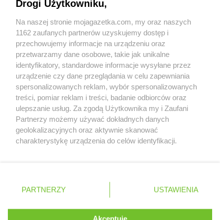
Drogi Użytkowniku,
Biedronka
Bulowice
Współpraca z nami
Biedronka
Busko-Zdrój
Na naszej stronie mojagazetka.com, my oraz naszych
Zobacz szczegóły
Biedronka
Bychawa
1162 zaufanych partnerów uzyskujemy dostęp i
Retail Radar – analiza rynku
Biedronka
Byczyna
przechowujemy informacje na urządzeniu oraz
Biedronka
Bydgoszcz
przetwarzamy dane osobowe, takie jak unikalne
identyfikatory, standardowe informacje wysyłane przez
Biedronka
Bystrzyca Górna
Wasze ulubione produkty
urządzenie czy dane przeglądania w celu zapewniania
Biedronka
Bystrzyca Kłodzka
spersonalizowanych reklam, wybór spersonalizowanych
Biedronka
Bytom
Regulamin serwisu i polityka prywatności
treści, pomiar reklam i treści, badanie odbiorców oraz
Biedronka
Bytom Odrzański
ulepszanie usług. Za zgodą Użytkownika my i Zaufani
Biedronka
Bytów
Mapa strony
Partnerzy możemy używać dokładnych danych
geolokalizacyjnych oraz aktywnie skanować
Biedronka
Cegłów
Zawsze najnowsze gazetki w naszej
Wszystkie miasta z lokalizacjami sklepów
charakterystykę urządzenia do celów identyfikacji.
Biedronka
Charzyno
Ponieważ cenimy Twoją prywatność, prosimy o zgodę na
aplikacji
Biedronka
Chechło
korzystanie z tych technologii poprzez kliknięcie
Biedronka
Chęciny
„Akceptuję”. Zgoda jest dobrowolna i zawsze możesz ją
Biedronka
Chełm
+ 1,5 mln zadowolonych kupujących
zmienić/wycofać klikając przycisk ustawień prywatności
Polska
Czechy
Ukraina
Litwa
Słowacja
Rumunia
PARTNERZY
USTAWIENIA
Biedronka
Chełmek
znajdujący się w lewym dolnym rogu strony
Biedronka
Chełmno
Biedronka
Chełmża
. Niektóre rodzaje przetwarzania danych nie wymagają
Akceptuję