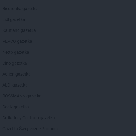
Biedronka
Bieruń
Biedronka gazetka
Biedronka
Bierutów
Biedronka
Biłgoraj
Lidl gazetka
Biedronka
Biskupice
Kaufland gazetka
Biedronka
Biskupiec
Biedronka
Blachownia
PEPCO gazetka
Biedronka
Błażowa
Netto gazetka
Biedronka
Błędów
Biedronka
Bliżyn
Dino gazetka
Biedronka
Błonie
Action gazetka
Biedronka
Bobolice
Biedronka
Bobowa
ALDI gazetka
Biedronka
Bobrowiec
ROSSMANN gazetka
Biedronka
Bobrowniki
Biedronka
Bochnia
Dealz gazetka
Biedronka
Bochotnica
Delikatesy Centrum gazetka
Biedronka
Bochotnica-Kolonia
Biedronka
Bodzentyn
Gazetka Świąteczne Promocje
Biedronka
Bogacica