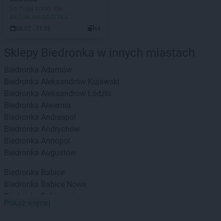
Do mojej szkoły idę!
AKTUALNA GAZETKA
06.07 - 31.08
44
Sklepy Biedronka w innych miastach
Biedronka
Adamów
Biedronka
Aleksandrów Kujawski
Biedronka
Aleksandrów Łódzki
Biedronka
Alwernia
Biedronka
Andrespol
Biedronka
Andrychów
Biedronka
Annopol
Biedronka
Augustów
Biedronka
Babice
Biedronka
Babice Nowe
Biedronka
Babimost
Pokaż więcej
Biedronka
Baborów
Biedronka
Banie