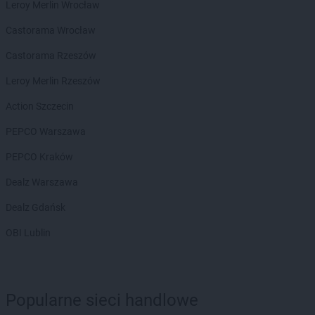
Biedronka
Biała Piska
Leroy Merlin Wrocław
Biedronka
Biała Podlaska
Castorama Wrocław
Biedronka
Biała Rawska
Biedronka
Białe Błota
Castorama Rzeszów
Biedronka
Białka
Leroy Merlin Rzeszów
Biedronka
Białka Tatrzańska
Biedronka
Białobrzegi
Action Szczecin
Biedronka
Białogard
PEPCO Warszawa
Biedronka
Biały Bór
Biedronka
Białystok
PEPCO Kraków
Biedronka
Biecz
Dealz Warszawa
Biedronka
Biedronka
Biedronka
Biedrusko
Dealz Gdańsk
Biedronka
Bielany Wrocławskie
OBI Lublin
Biedronka
Bielawa
Biedronka
Bielsk
Biedronka
Bielsk Podlaski
Biedronka
Bielsko-Biała
Popularne sieci handlowe
Biedronka
Biertowice