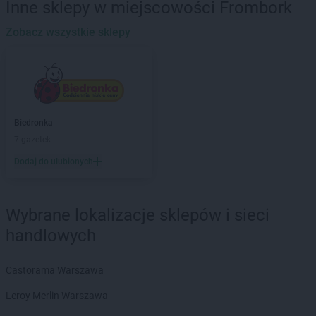
Inne sklepy w miejscowości Frombork
Biedronka
Banie Mazurskie
Biedronka
Zobacz wszystkie sklepy
Banino
Biedronka
Baniocha
Biedronka
Baranowo
Biedronka
Barciany
Biedronka
Barcin
Biedronka
Barczewo
Biedronka
Biedronka
Bardo
7 gazetek
Biedronka
Barlinek
Dodaj do ulubionych
Biedronka
Bartoszyce
Biedronka
Barwice
Biedronka
Będzin
Wybrane lokalizacje sklepów i sieci
Biedronka
Bełchatów
handlowych
Biedronka
Bełżyce
Biedronka
Bestwina
Biedronka
Bezrzecze
Castorama Warszawa
Biedronka
Biała
Leroy Merlin Warszawa
Biedronka
Biała Parcela