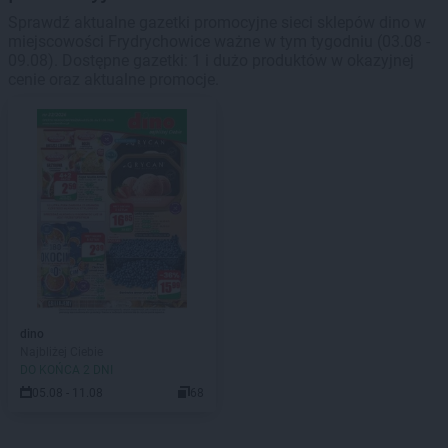
Sprawdź aktualne gazetki promocyjne sieci sklepów dino w
miejscowości Frydrychowice ważne w tym tygodniu (03.08 -
09.08). Dostępne gazetki: 1 i dużo produktów w okazyjnej
cenie oraz aktualne promocje.
dino
Najbliżej Ciebie
DO KOŃCA 2 DNI
05.08 - 11.08
68