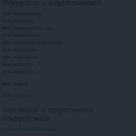
Sklepy dino w innych miastach
dino
Adamowizna
dino
Adamowo
dino
Aleksandria Druga
dino
Aleksandrów
dino
Aleksandrów Kujawski
dino
Andrychów
dino
Andrzejewo
dino
Antoniów
dino
Augustów
dino
Babiak
dino
Babimost
Pokaż więcej
dino
Baborów
dino
Baboszewo
Inne sklepy w miejscowości
dino
Baćkowice
Frydrychowice
dino
Baczyna
dino
Bądkowo
Zobacz wszystkie sklepy
dino
Bądkowo Kościelne