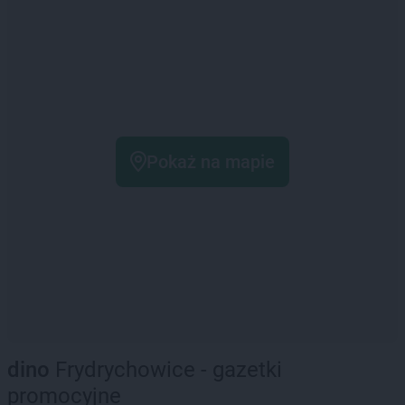
Pokaż na mapie
dino
Frydrychowice - gazetki
promocyjne