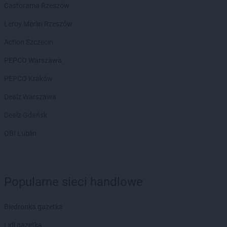
dino
Benice
Castorama Rzeszów
dino
Bestwina
Leroy Merlin Rzeszów
dino
Biadki
dino
Biała
Action Szczecin
dino
Biała Parcela
PEPCO Warszawa
dino
Biała Rawska
dino
Białaczów
PEPCO Kraków
dino
Białogard
Dealz Warszawa
dino
Białuń
dino
Białynin
Dealz Gdańsk
dino
Biedrusko
OBI Lublin
dino
Bielawa
dino
Bielawy
dino
Bielcza
dino
Bielewo
Popularne sieci handlowe
dino
Bielice
dino
Bielsk
Biedronka gazetka
dino
Bielsk Podlaski
dino
Bieniewice
Lidl gazetka