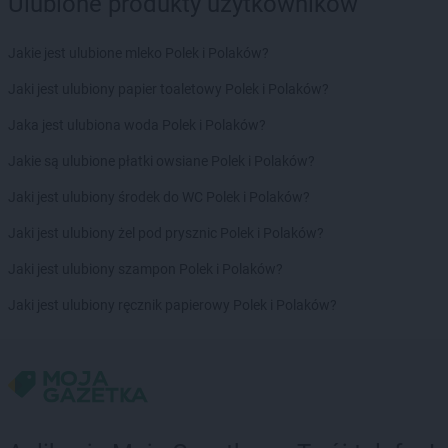
Ulubione produkty użytkowników
dino
Bobrek
dino
Bobrowice
Jakie jest ulubione mleko Polek i Polaków?
dino
Bobrówko
Jaki jest ulubiony papier toaletowy Polek i Polaków?
dino
Bobrownickie Pole
dino
Bobrowniki Wielkie
Jaka jest ulubiona woda Polek i Polaków?
dino
Bobrowo
Jakie są ulubione płatki owsiane Polek i Polaków?
dino
Bobrzany
dino
Bodzewo
Jaki jest ulubiony środek do WC Polek i Polaków?
dino
Bogatynia
Jaki jest ulubiony żel pod prysznic Polek i Polaków?
dino
Bogucice
dino
Boguszów-Gorce
Jaki jest ulubiony szampon Polek i Polaków?
dino
Boguszyce
Jaki jest ulubiony ręcznik papierowy Polek i Polaków?
dino
Boguty-Żurawie
dino
Bojadła
dino
Bojano
dino
Bojszowy
dino
Bolesław
dino
Bolesławice