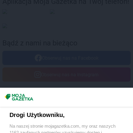
Aplikacja Moja Gazetka na Twój telefon!
dino
Bolesławiec
dino
Bolewice
dino
Bolewicko
dino
Bolimów
dino
Bolków
dino
Bolszewo
Bądź z nami na bieżąco
dino
Boniewo
dino
Borawe
Obserwuj nas na Facebook
dino
Borek Strzeliński
dino
Borek Wielkopolski
dino
Borkowo
Obserwuj nas na Instagram
dino
Borne Sulinowo
dino
Boronów
dino
Boroszów
Masz sugestie lub pytania?
dino
Borów
dino
Borowie
Napisz do nas:
support@mojagazetka.com
Drogi Użytkowniku,
dino
Borówiec
Współpraca z nami
dino
Boruja Kościelna
Na naszej stronie mojagazetka.com, my oraz naszych
dino
Borysławice
Zobacz szczegóły
1162 zaufanych partnerów uzyskujemy dostęp i