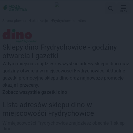
MENU
Strona główna
>
Lokalizacje
>
Frydrychowice
>
dino
Sklepy dino Frydrychowice - godziny
otwarcia i gazetki
W tym miejscu znajdziesz wszystkie adresy sklepu dino oraz
godziny otwarcia w miejscowości Frydrychowice. Aktualne
gazetki promocyjne sklepu dino oraz najnowsze promocje,
okazje i przeceny.
Zobacz wszystkie gazetki dino
Lista adresów sklepu dino w
miejscowości Frydrychowice
W miejscowości Frydrychowice znajdziesz obecnie 1 sklep
dino.