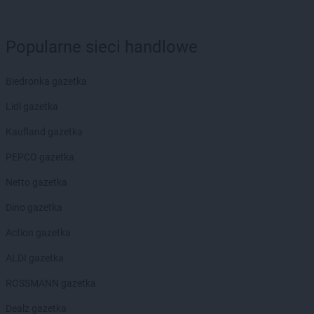
groszek
Biesiadki
groszek
Biłgoraj
groszek
Binino
Popularne sieci handlowe
groszek
Bircza
groszek
Biskupice
Biedronka gazetka
groszek
Biskupiec
groszek
Biszcza
Lidl gazetka
groszek
Bisztynek
Kaufland gazetka
groszek
Błażkowa
groszek
Błażowa
PEPCO gazetka
groszek
Błażowa Górna
Netto gazetka
groszek
Błędów
groszek
Bledzew
Dino gazetka
groszek
Błogie Szlacheckie
Action gazetka
groszek
Bobrowiec
groszek
Bobrowniki Małe
ALDI gazetka
groszek
Boby-Kolonia
ROSSMANN gazetka
groszek
Bochnia
groszek
Bodzanów
Dealz gazetka