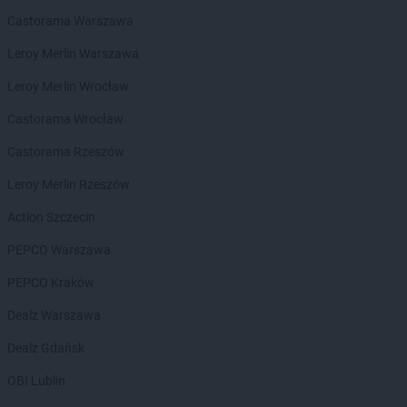
groszek
Bełżec
Castorama Warszawa
groszek
Bemowizna
Leroy Merlin Warszawa
groszek
Berezka
groszek
Biała
Leroy Merlin Wrocław
groszek
Biała Podlaska
Castorama Wrocław
groszek
Białoboki
groszek
Białobrzeg
Castorama Rzeszów
groszek
Białochowo
Leroy Merlin Rzeszów
groszek
Biały Dunajec
groszek
Białystok
Action Szczecin
groszek
Biardy
PEPCO Warszawa
groszek
Biejkowska Wola
groszek
Bielcza
PEPCO Kraków
groszek
Bieliniec
Dealz Warszawa
groszek
Bielsko-Biała
groszek
Bieniów
Dealz Gdańsk
groszek
Bierzwienna Długa
OBI Lublin
groszek
Bierzwnica