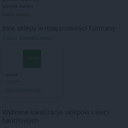
groszek
Aurelin
Pokaż więcej
groszek
Babiak
groszek
Babice
Inne sklepy w miejscowości Furmany
groszek
Babimost
groszek
Zobacz wszystkie sklepy
Bądki
groszek
Bakałarzewo
groszek
Bałoszyce
groszek
Bandysie
groszek
Baniocha
groszek
Bańska Niżna
groszek
groszek
Baranowo
5 gazetek
groszek
Barciany
Dodaj do ulubionych
groszek
Barczewo
groszek
Barnim
groszek
Bartoszyce
Wybrane lokalizacje sklepów i sieci
groszek
Bażanówka
handlowych
groszek
Będzin
groszek
Bełk