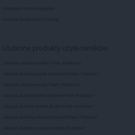
groszek
Bogate
Delikatesy Centrum gazetka
groszek
Bogatki
groszek
Bogoria
Gazetka Świąteczne Promocje
groszek
Bogucin
groszek
Bogumiłowice
groszek
Bojanów
Ulubione produkty użytkowników
groszek
Bojszowy Nowe
groszek
Bolechowice
groszek
Bolesławiec
Jakie jest ulubione mleko Polek i Polaków?
groszek
Boleszkowice
Jaki jest ulubiony papier toaletowy Polek i Polaków?
groszek
Boratyn
groszek
Borki
Jaka jest ulubiona woda Polek i Polaków?
groszek
Borkowo Kościelne
Jakie są ulubione płatki owsiane Polek i Polaków?
groszek
Borówki
groszek
Boruja
Jaki jest ulubiony środek do WC Polek i Polaków?
groszek
Bożacin
Jaki jest ulubiony żel pod prysznic Polek i Polaków?
groszek
Bożepole Wielkie
groszek
Brdów
Jaki jest ulubiony szampon Polek i Polaków?
groszek
Breń Osuchowski