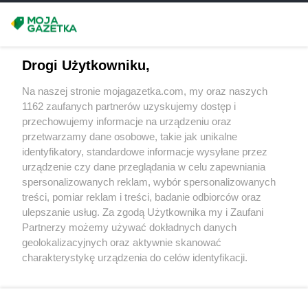
groszek
Bukowno
groszek
Bychawa
Masz sugestie lub pytania?
groszek
Bychawka Trzecia-Kolonia
groszek
Byczyna
Napisz do nas:
support@mojagazetka.com
Drogi Użytkowniku,
groszek
Bydgoszcz
Współpraca z nami
groszek
Bysina
Na naszej stronie mojagazetka.com, my oraz naszych
Zobacz szczegóły
groszek
Bysław
1162 zaufanych partnerów uzyskujemy dostęp i
Retail Radar – analiza rynku
groszek
Bysławek
przechowujemy informacje na urządzeniu oraz
groszek
Byszwałd
przetwarzamy dane osobowe, takie jak unikalne
identyfikatory, standardowe informacje wysyłane przez
groszek
Bytom
Wasze ulubione produkty
urządzenie czy dane przeglądania w celu zapewniania
groszek
Bzianka
spersonalizowanych reklam, wybór spersonalizowanych
Regulamin serwisu i polityka prywatności
groszek
Cedry Małe
treści, pomiar reklam i treści, badanie odbiorców oraz
ulepszanie usług. Za zgodą Użytkownika my i Zaufani
groszek
Cekcyn
Mapa strony
Partnerzy możemy używać dokładnych danych
groszek
Ceków
geolokalizacyjnych oraz aktywnie skanować
groszek
Celiny
Zawsze najnowsze gazetki w naszej
Wszystkie miasta z lokalizacjami sklepów
charakterystykę urządzenia do celów identyfikacji.
groszek
Charzewice
Ponieważ cenimy Twoją prywatność, prosimy o zgodę na
aplikacji
groszek
Chełchy
korzystanie z tych technologii poprzez kliknięcie
groszek
Chełm
„Akceptuję”. Zgoda jest dobrowolna i zawsze możesz ją