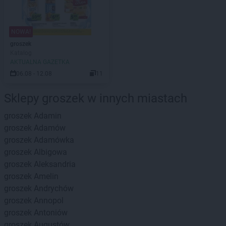
NOWA!
groszek
Katalog
AKTUALNA GAZETKA
06.08 - 12.08
11
Sklepy groszek w innych miastach
groszek
Adamin
groszek
Adamów
groszek
Adamówka
groszek
Albigowa
groszek
Aleksandria
groszek
Amelin
groszek
Andrychów
groszek
Annopol
groszek
Antoniów
groszek
Augustów