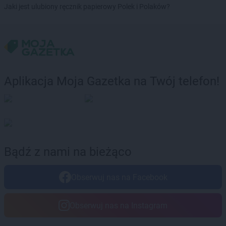
Jaki jest ulubiony ręcznik papierowy Polek i Polaków?
groszek
Brodnica
groszek
Brodnica Dolna
groszek
Brudzew
groszek
Brzeg
groszek
Brzeg Dolny
groszek
Brzesko
Aplikacja Moja Gazetka na Twój telefon!
groszek
Brzeszcze
groszek
Brzezie
groszek
Brzezinka
groszek
Brzeziny
groszek
Brzeźnik
groszek
Brzeźno
Bądź z nami na bieżąco
groszek
Brzoza
groszek
Brzozie
Obserwuj nas na Facebook
groszek
Brzozowa Gać
groszek
Budzisko
groszek
Budzyń
Obserwuj nas na Instagram
groszek
Bukowina Tatrzańska