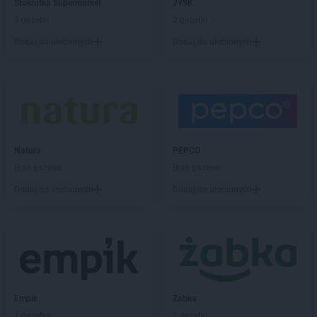
Stokrotka Supermarket
JYSK
LIDL
Horodniany
3 gazetki
2 gazetki
LIDL
Hrubieszów
Dodaj do ulubionych
Dodaj do ulubionych
LIDL
Iława
LIDL
Imielin
LIDL
Inowrocław
LIDL
Jabłonna
LIDL
Janki
LIDL
Jarocin
Natura
PEPCO
LIDL
Jarosław
Brak gazetek
Brak gazetek
LIDL
Jasienica
Dodaj do ulubionych
Dodaj do ulubionych
LIDL
Jasło
LIDL
Jastrzębie-Zdrój
LIDL
Jawiszowice
LIDL
Jawor
LIDL
Jaworzno
LIDL
Jedrzejow
LIDL
Empik
Jelcz-Laskowice
Żabka
1 gazetka
2 gazetki