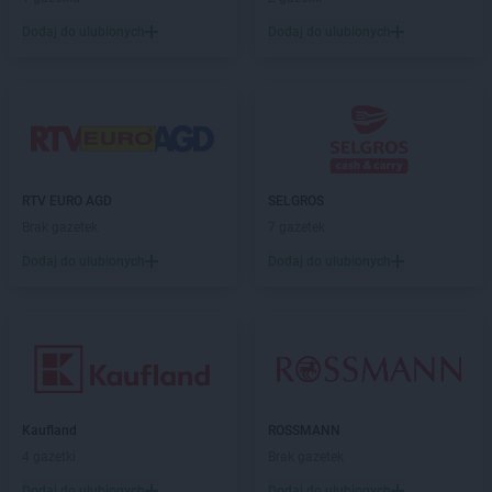
LIDL
Jelenia Góra
LIDL
Józefosław
Dodaj do ulubionych
Dodaj do ulubionych
LIDL
Józefów
LIDL
Kalisz
LIDL
Kamień Pomorski
LIDL
Kamienna Góra
LIDL
Kamińskie
LIDL
Kartuzy
RTV EURO AGD
SELGROS
LIDL
Katowice
Brak gazetek
7 gazetek
LIDL
Kąty Wrocławskie
Dodaj do ulubionych
Dodaj do ulubionych
LIDL
Kędzierzyn-Koźle
LIDL
Kętrzyn
LIDL
Kęty
LIDL
Kielce
LIDL
Kłobuck
LIDL
Kłodzko
Kaufland
ROSSMANN
LIDL
Kluczbork
4 gazetki
Brak gazetek
LIDL
Knurów
Dodaj do ulubionych
Dodaj do ulubionych