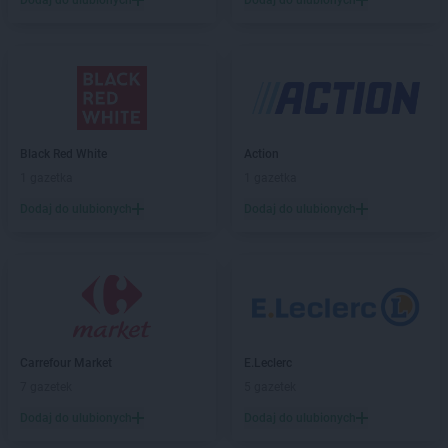
Dodaj do ulubionych
Dodaj do ulubionych
LIDL
Biłgoraj
LIDL
Biskupiec
LIDL
Bochnia
LIDL
Bogatynia
LIDL
Bolechowo
LIDL
Bolesławiec
LIDL
Bolszewo
Black Red White
Action
LIDL
Braniewo
1 gazetka
1 gazetka
LIDL
Brodnica
Dodaj do ulubionych
Dodaj do ulubionych
LIDL
Brzeg
LIDL
Brzeg Dolny
LIDL
Brzesko
LIDL
Brzeziny
LIDL
Brzozów
LIDL
Buczkowice
Carrefour Market
E.Leclerc
LIDL
Budzistowo
7 gazetek
5 gazetek
LIDL
Buk
LIDL
Busko-Zdrój
Dodaj do ulubionych
Dodaj do ulubionych
LIDL
Bydgoszcz