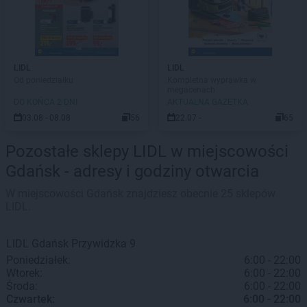
LIDL
LIDL
Od poniedziałku
Kompletna wyprawka w
megacenach
DO KOŃCA 2 DNI
AKTUALNA GAZETKA
03.08 - 08.08
56
22.07 -
65
Pozostałe sklepy LIDL w miejscowości
Gdańsk - adresy i godziny otwarcia
W miejscowości Gdańsk znajdziesz obecnie 25 sklepów
LIDL.
LIDL
Gdańsk
Przywidzka 9
Poniedziałek:
6:00 - 22:00
Wtorek:
6:00 - 22:00
Środa:
6:00 - 22:00
Czwartek:
6:00 - 22:00