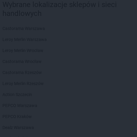
LIDL
Łódź
Wybrane lokalizacje sklepów i sieci
LIDL
Łomianki
handlowych
LIDL
Łomża
LIDL
Łowicz
Castorama Warszawa
LIDL
Łuków
Leroy Merlin Warszawa
LIDL
Latchorzew
Leroy Merlin Wrocław
LIDL
Lębork
LIDL
Legionowo
Castorama Wrocław
LIDL
Legnica
Castorama Rzeszów
LIDL
Lesko
LIDL
Leszno
Leroy Merlin Rzeszów
LIDL
Lesznowola
Action Szczecin
LIDL
Leżajsk
LIDL
Libertów
PEPCO Warszawa
LIDL
Libiąż
PEPCO Kraków
LIDL
Lidzbark Warmiński
LIDL
Limanowa
Dealz Warszawa
LIDL
Lipno