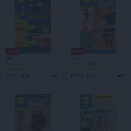
NOWA!
NOWA!
LIDL
LIDL
Od czwartku
Od poniedziałku
DO KOŃCA 2 DNI
DO ROZPOCZĘCIA 4 DNI
06.08 - 08.08
89
10.08 - 15.08
59