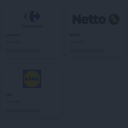
LIDL
Kraków
LIDL
Krapkowice
LIDL
Kraśnik
LIDL
Krasnystaw
LIDL
Krościenko nad Dunajcem
Carrefour
NETTO
LIDL
Krosno
9 gazetek
4 gazetki
LIDL
Kruszwica
LIDL
Kudowa-Zdrój
Dodaj do ulubionych
Dodaj do ulubionych
LIDL
Kutno
LIDL
Kwidzyn
LIDL
Łańcut
LIDL
Łapy
LIDL
Łask
LIDL
LIDL
Łaziska Górne
4 gazetki
LIDL
Łeba
LIDL
Łęczna
Dodaj do ulubionych
LIDL
Łęczyca
LIDL
Łobez