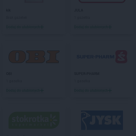
LIDL
Goleniów
LIDL
Gołków
kik
JULA
LIDL
Golub-Dobrzyń
Brak gazetek
1 gazetka
LIDL
Góra Kalwaria
Dodaj do ulubionych
Dodaj do ulubionych
LIDL
Gorlice
LIDL
Gorzów Wielkopolski
LIDL
Gorzyce
LIDL
Gostyń
LIDL
Gostynin
LIDL
Grajewo
OBI
SUPER-PHARM
LIDL
Grodzisk Mazowiecki
1 gazetka
1 gazetka
LIDL
Grodzisk Wielkopolski
LIDL
Grudziądz
Dodaj do ulubionych
Dodaj do ulubionych
LIDL
Gryfice
LIDL
Gryfino
LIDL
Gryfów Śląski
LIDL
Gubin
LIDL
Hajnówka