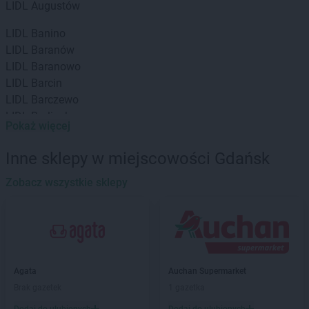
LIDL
Augustów
LIDL
Banino
LIDL
Baranów
LIDL
Baranowo
LIDL
Barcin
LIDL
Barczewo
LIDL
Barlinek
Pokaż więcej
LIDL
Bartoszyce
LIDL
Będzin
Inne sklepy w miejscowości Gdańsk
LIDL
Bełchatów
LIDL
Zobacz wszystkie sklepy
Biała Podlaska
LIDL
Białobrzegi
LIDL
Białystok
LIDL
Bielany Wrocławskie
LIDL
Bielawa
LIDL
Bielsk Podlaski
Agata
Auchan Supermarket
LIDL
Bielsko-Biała
Brak gazetek
1 gazetka
LIDL
Bieruń