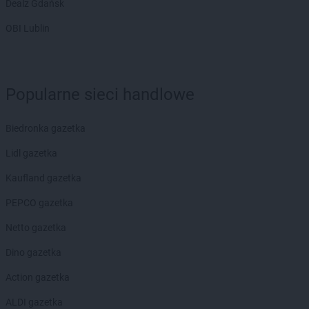
Dealz Gdańsk
LIDL
Lisi Ogon
LIDL
Lubaczów
OBI Lublin
LIDL
Lubań
LIDL
Lubartów
LIDL
Lubawa
LIDL
Lubin
Popularne sieci handlowe
LIDL
Lublin
LIDL
Lubliniec
Biedronka gazetka
LIDL
Luboń
Lidl gazetka
LIDL
Lubsko
LIDL
Lwówek Śląski
Kaufland gazetka
LIDL
Maków Mazowiecki
PEPCO gazetka
LIDL
Malbork
Netto gazetka
LIDL
Marcinkowo
LIDL
Marki
Dino gazetka
LIDL
Miechów
Action gazetka
LIDL
Międzyrzec Podlaski
LIDL
Międzyrzecz
ALDI gazetka