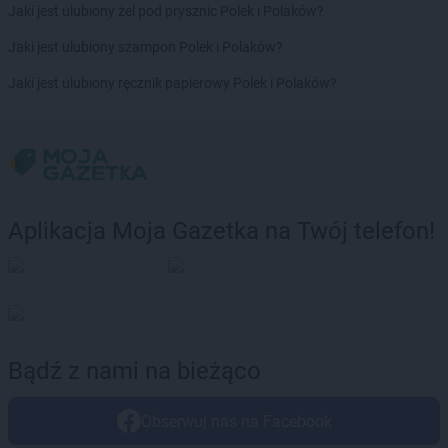
LIDL
Nadarzyn
Jaki jest ulubiony żel pod prysznic Polek i Polaków?
LIDL
Nakło nad Notecią
Jaki jest ulubiony szampon Polek i Polaków?
LIDL
Namysłów
LIDL
Nasielsk
Jaki jest ulubiony ręcznik papierowy Polek i Polaków?
LIDL
Nawojowa Góra
LIDL
Nidzica
LIDL
Niemodlin
LIDL
Niepołomice
LIDL
Nisko
LIDL
Nowa Dęba
Aplikacja Moja Gazetka na Twój telefon!
LIDL
Nowa Sól
LIDL
Nowa Wieś Ełcka
LIDL
Nowe Lipiny
LIDL
Nowogard
LIDL
Nowy Dwór Gdański
Bądź z nami na bieżąco
LIDL
Nowy Dwór Mazowiecki
LIDL
Nowy Sącz
LIDL
Nowy Targ
Obserwuj nas na Facebook
LIDL
Nowy Tomyśl