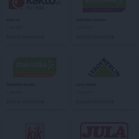
LIDL
Dywity
LIDL
Działdowo
LIDL
Działoszyn
kakto.pl
Stokrotka Express
LIDL
Dzierżoniów
1 gazetka
1 gazetka
Dodaj do ulubionych
Dodaj do ulubionych
LIDL
Elbląg
LIDL
Garwolin
LIDL
Gdańsk
LIDL
Gdynia
LIDL
Giżycko
LIDL
Gliwice
Stokrotka Market
Leroy Merlin
LIDL
Głogów
1 gazetka
1 gazetka
LIDL
Głogów Małopolski
Dodaj do ulubionych
Dodaj do ulubionych
LIDL
Głubczyce
LIDL
Głuchołazy
LIDL
Gniezno
LIDL
Gogolin
LIDL
Gołdap