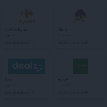
LIDL
Bytom
LIDL
Bytów
LIDL
Chełm
LIDL
Chełmek
Carrefour Express
Chorten
LIDL
Chełmiec
2 gazetki
2 gazetki
LIDL
Chełmno
LIDL
Chełmża
Dodaj do ulubionych
Dodaj do ulubionych
LIDL
Chodzież
LIDL
Chojnice
LIDL
Chojnów
LIDL
Chorzów
LIDL
Choszczno
LIDL
Chrzanów
Dealz
groszek
LIDL
Chwaszczyno
2 gazetki
5 gazetek
LIDL
Chyliczki
Dodaj do ulubionych
Dodaj do ulubionych
LIDL
Ciechanów
LIDL
Cieszyn
LIDL
Czechowice-Dziedzice