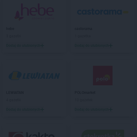
LIDL
Czeladź
LIDL
Czersk
LIDL
Częstochowa
LIDL
Człuchów
hebe
castorama
LIDL
Czołowo-Kolonia
3 gazetki
1 gazetka
Dodaj do ulubionych
Dodaj do ulubionych
LIDL
Dąbrowa Górnicza
LIDL
Dąbrowa Tarnowska
LIDL
Dąbrówka
LIDL
Darłowo
LIDL
Dawidy Bankowe
LIDL
Dębica
LIDL
Dęblin
LEWIATAN
POLOmarket
LIDL
do
4 gazetki
10 gazetek
LIDL
Dobra
Dodaj do ulubionych
Dodaj do ulubionych
LIDL
Dobre Miasto
LIDL
Drawsko Pomorskie
LIDL
Drezdenko
LIDL
Drogoszewo