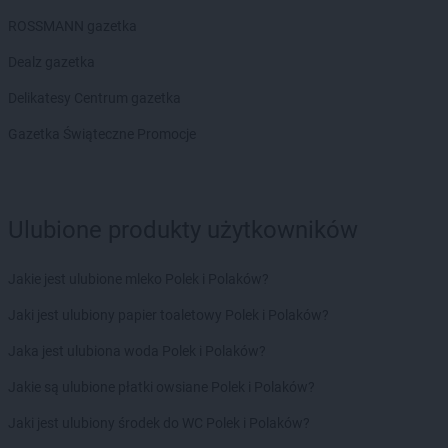
LIDL
Międzyzdroje
ROSSMANN gazetka
LIDL
Mielec
LIDL
Mielno
Dealz gazetka
LIDL
Mikołów
Delikatesy Centrum gazetka
LIDL
Milicz
LIDL
Miłków
Gazetka Świąteczne Promocje
LIDL
Mińsk Mazowiecki
LIDL
Mława
LIDL
Modlnica
LIDL
Mońki
Ulubione produkty użytkowników
LIDL
Morąg
LIDL
Mosina
Jakie jest ulubione mleko Polek i Polaków?
LIDL
Mrągowo
Jaki jest ulubiony papier toaletowy Polek i Polaków?
LIDL
Mszczonów
LIDL
Myślenice
Jaka jest ulubiona woda Polek i Polaków?
LIDL
Myślibórz
Jakie są ulubione płatki owsiane Polek i Polaków?
LIDL
Mysłowice
LIDL
Myszków
Jaki jest ulubiony środek do WC Polek i Polaków?