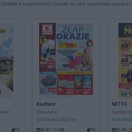
SSMANN w miejscowości Gdańsk na ulicy Spacerowa ważne w tym 
Kaufland
NETTO
laksu!
Złap okazje
Gazetka s
A
AKTUALNA GAZETKA
DO KOŃCA
15
30.07 - 11.08
18
03.08 - 