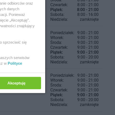
anie odbiorców oraz
Czwartek:
8:00 - 21:00
nych danych
Piątek:
8:00 - 21:00
Sobota:
8:00 - 16:00
kacji. Ponieważ
Niedziela:
zamknięte
ięcie „Akceptuję”.
ywatności znajdujący
Poniedziałek:
9:00 - 21:00
Wtorek:
9:00 - 21:00
o sprzeciwić się
Środa:
9:00 - 21:00
Czwartek:
9:00 - 21:00
Piątek:
9:00 - 21:00
Sobota:
9:00 - 20:00
 naszych serwisów
Niedziela:
zamknięte
esz w
Polityce
Poniedziałek:
9:00 - 21:00
Wtorek:
9:00 - 21:00
Akceptuję
Środa:
9:00 - 21:00
Czwartek:
9:00 - 21:00
Piątek:
9:00 - 21:00
Sobota:
9:00 - 20:00
Niedziela:
zamknięte