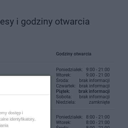
sy i godziny otwarcia
Godziny otwarcia
Poniedziałek:
9:00 - 21:00
Wtorek:
9:00 - 21:00
Środa:
brak informacji
Czwartek:
brak informacji
Piątek:
brak informacji
Sobota:
brak informacji
Niedziela:
zamknięte
emy dostęp i
Poniedziałek:
8:00 - 21:00
lne identyfikatory,
Wtorek:
8:00 - 21:00
iania
Środa:
8:00 - 21:00