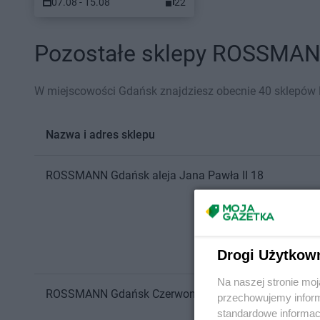
07.08 - 15.08
22
Pozostałe sklepy ROSSMANN
W miejscowości Gdańsk znajdziesz obecnie 40 sklep
Nazwa i adres sklepu
ROSSMANN
Gdańsk
aleja Jana Pawła II 18
Drogi Użytkow
Na naszej stronie mo
ROSSMANN
Gdańsk
Czerwony Dwór 19
przechowujemy informa
standardowe informac