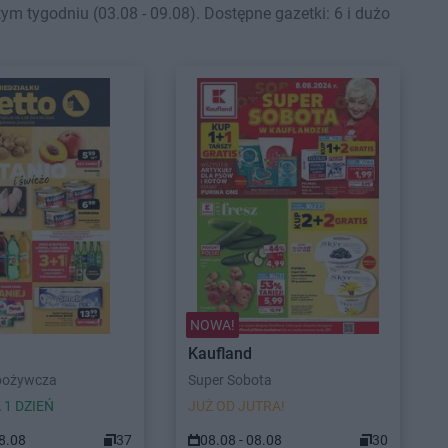
tygodniu (03.08 - 09.08). Dostępne gazetki: 6 i dużo
NOWA!
Kaufland
pożywcza
Super Sobota
 1 DZIEŃ
JUŻ OD JUTRA!
08.08
37
08.08 - 08.08
30