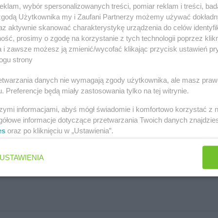
klam, wybór spersonalizowanych treści, pomiar reklam i treści, bad
 zgodą Użytkownika my i Zaufani Partnerzy możemy używać dokład
az aktywnie skanować charakterystykę urządzenia do celów identyfi
ść, prosimy o zgodę na korzystanie z tych technologii poprzez klikn
a i zawsze możesz ją zmienić/wycofać klikając przycisk ustawień pr
ogu strony
rzetwarzania danych nie wymagają zgody użytkownika, ale masz praw
. Preferencje będą miały zastosowania tylko na tej witrynie.
szymi informacjami, abyś mógł świadomie i komfortowo korzystać z
gółowe informacje dotyczące przetwarzania Twoich danych znajdzi
es
oraz po kliknięciu w „Ustawienia”.
iego 1
USTAWIENIA