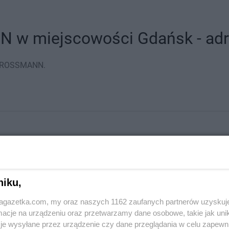
 w miejscowości Gdańsk - adre
ów ROSSMANN.
niku,
jagazetka.com, my oraz naszych 1162 zaufanych partnerów uzyskuj
cje na urządzeniu oraz przetwarzamy dane osobowe, takie jak unika
je wysyłane przez urządzenie czy dane przeglądania w celu zapewn