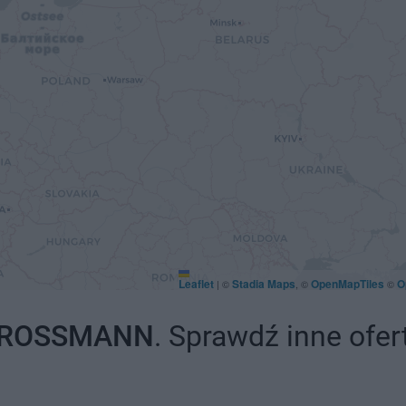
Leaflet
Stadia Maps
OpenMapTiles
O
|
©
, ©
©
ROSSMANN
. Sprawdź inne ofer