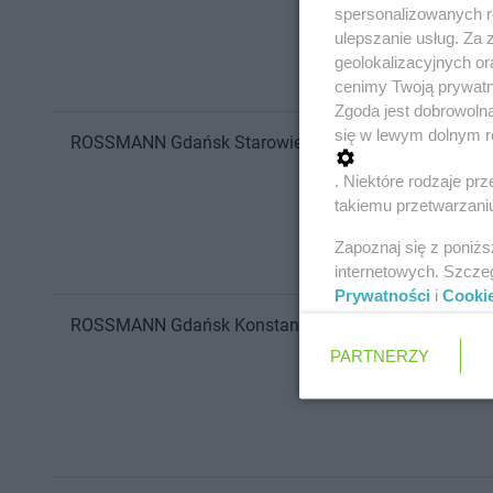
spersonalizowanych re
ulepszanie usług. Za
geolokalizacyjnych or
cenimy Twoją prywatno
Zgoda jest dobrowoln
się w lewym dolnym r
ROSSMANN
Gdańsk
Starowiejska 62a
. Niektóre rodzaje p
takiemu przetwarzaniu
Zapoznaj się z poniż
internetowych. Szcze
Prywatności
i
Cooki
ROSSMANN
Gdańsk
Konstantego Ildefonsa Gałczyńsk
PARTNERZY