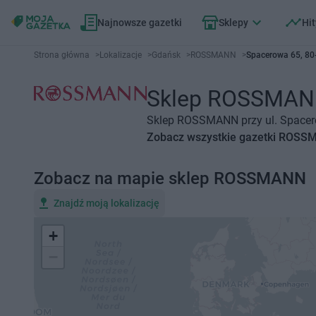
Najnowsze gazetki
Sklepy
Hit
Strona główna
>
Lokalizacje
>
Gdańsk
>
ROSSMANN
>
Spacerowa 65, 80
Sklep ROSSMANN 
Sklep ROSSMANN przy ul. Spacero
Zobacz wszystkie gazetki ROS
Zobacz na mapie sklep ROSSMANN
Znajdź moją lokalizację
+
−