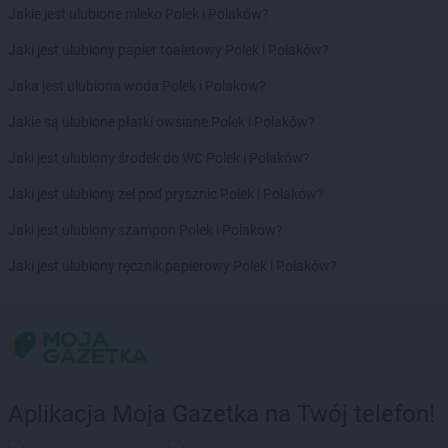
Biedronka
Ćmielów
Jakie jest ulubione mleko Polek i Polaków?
Biedronka
Ćwiklice
Jaki jest ulubiony papier toaletowy Polek i Polaków?
Biedronka
Dąbrowa Białostocka
Jaka jest ulubiona woda Polek i Polaków?
Biedronka
Dąbrowa Biskupia
Jakie są ulubione płatki owsiane Polek i Polaków?
Biedronka
Dąbrowa Górnicza
Biedronka
Dąbrowa Rzeczycka
Jaki jest ulubiony środek do WC Polek i Polaków?
Biedronka
Dąbrowa Tarnowska
Jaki jest ulubiony żel pod prysznic Polek i Polaków?
Biedronka
Dąbrówka
Biedronka
Dąbrówka-Ług
Jaki jest ulubiony szampon Polek i Polaków?
Biedronka
Damasławek
Jaki jest ulubiony ręcznik papierowy Polek i Polaków?
Biedronka
Darłowo
Biedronka
Dębe Wielkie
Biedronka
Dębica
Biedronka
Dęblin
Biedronka
Dębnica Kaszubska
Biedronka
Dębno
Aplikacja Moja Gazetka na Twój telefon!
Biedronka
Dębowa
Biedronka
Dębowiec