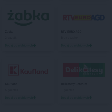
Biedronka
Brzesko
Biedronka
Brzeszcze
Biedronka
Brzeziny
Biedronka
Brzezna
Biedronka
Brzeźnio
Żabka
RTV EURO AGD
Biedronka
Brzostek
2 gazetki
Brak gazetek
Biedronka
Brzoza
Biedronka
Brzozów
Dodaj do ulubionych
Dodaj do ulubionych
Biedronka
Buczkowice
Biedronka
Budzów
Biedronka
Budzyń
Biedronka
Buk
Biedronka
Bukowno
Biedronka
Bulowice
Kaufland
Delikatesy Centrum
Biedronka
Busko-Zdrój
5 gazetek
1 gazetka
Biedronka
Bychawa
Dodaj do ulubionych
Dodaj do ulubionych
Biedronka
Byczyna
Biedronka
Bydgoszcz
Biedronka
Bystrzyca Górna