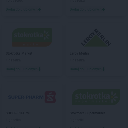
10 gazetek
1 gazetka
Biedronka
Błażowa
Dodaj do ulubionych
Dodaj do ulubionych
Biedronka
Błędów
Biedronka
Bliżyn
Biedronka
Błonie
Biedronka
Bobolice
Biedronka
Bobowa
Biedronka
Bobrowiec
Biedronka
Stokrotka Market
Bobrowniki
Leroy Merlin
Biedronka
1 gazetka
Bochnia
1 gazetka
Biedronka
Bochotnica
Dodaj do ulubionych
Dodaj do ulubionych
Biedronka
Bochotnica-Kolonia
Biedronka
Bodzentyn
Biedronka
Bogacica
Biedronka
Bogatynia
Biedronka
Boguchwała
Biedronka
Boguszów-Gorce
SUPER-PHARM
Stokrotka Supermarket
Biedronka
Bojano
1 gazetka
3 gazetki
Biedronka
Bolesławice