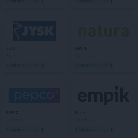
Biedronka
Dodaj do ulubionych
Bolesławiec
Dodaj do ulubionych
Biedronka
Bolków
Biedronka
Bolszewo
Biedronka
Bońki
Biedronka
Borek Wielkopolski
Biedronka
Borki
Biedronka
Borkowo
JYSK
Natura
Biedronka
Borne Sulinowo
2 gazetki
1 gazetka
Biedronka
Borówiec
Dodaj do ulubionych
Dodaj do ulubionych
Biedronka
Branice
Biedronka
Braniewo
Biedronka
Brańsk
Biedronka
Brenna
Biedronka
Brodnica
Biedronka
Brusy
Biedronka
Brwinów
PEPCO
Empik
Biedronka
Brzeg
1 gazetka
1 gazetka
Biedronka
Brzeg Dolny
Dodaj do ulubionych
Dodaj do ulubionych
Biedronka
Brześć Kujawski