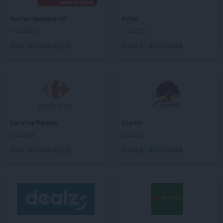
Biedronka
Barcin
Biedronka
Barczewo
Auchan Supermarket
Action
Biedronka
Bardo
1 gazetka
1 gazetka
Biedronka
Barlinek
Dodaj do ulubionych
Dodaj do ulubionych
Biedronka
Bartoszyce
Biedronka
Barwice
Biedronka
Będzin
Biedronka
Bełchatów
Biedronka
Bełżyce
Biedronka
Bestwina
Biedronka
Bezrzecze
Carrefour Express
Chorten
Biedronka
Biała
2 gazetki
2 gazetki
Biedronka
Biała Parcela
Dodaj do ulubionych
Dodaj do ulubionych
Biedronka
Biała Piska
Biedronka
Biała Podlaska
Biedronka
Biała Rawska
Biedronka
Białe Błota
Biedronka
Białka
Biedronka
Białka Tatrzańska