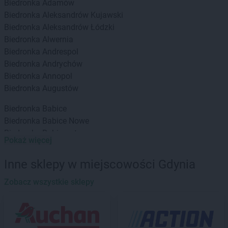
Biedronka
Adamów
Biedronka
Aleksandrów Kujawski
Biedronka
Aleksandrów Łódzki
Biedronka
Alwernia
Biedronka
Andrespol
Biedronka
Andrychów
Biedronka
Annopol
Biedronka
Augustów
Biedronka
Babice
Biedronka
Babice Nowe
Biedronka
Babimost
Pokaż więcej
Biedronka
Baborów
Biedronka
Banie
Inne sklepy w miejscowości Gdynia
Biedronka
Banie Mazurskie
Biedronka
Zobacz wszystkie sklepy
Banino
Biedronka
Baniocha
Biedronka
Baranowo
Biedronka
Barciany