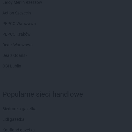
Biedronka
Ciążeń
Leroy Merlin Rzeszów
Biedronka
Ciechanów
Action Szczecin
Biedronka
Ciechanowiec
Biedronka
Ciechocinek
PEPCO Warszawa
Biedronka
Cieplewo
PEPCO Kraków
Biedronka
Cieszanów
Biedronka
Cieszyn
Dealz Warszawa
Biedronka
Cybinka
Dealz Gdańsk
Biedronka
Cynków
Biedronka
Czajęcice
OBI Lublin
Biedronka
Czaniec
Biedronka
Czaplinek
Biedronka
Czapury
Popularne sieci handlowe
Biedronka
Czarna
Biedronka
Czarna Białostocka
Biedronka
Czarna Dąbrówka
Biedronka gazetka
Biedronka
Czarna Woda
Lidl gazetka
Biedronka
Czarne
Biedronka
Czarnków
Kaufland gazetka