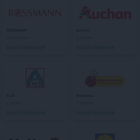
Biedronka
Bystrzyca Kłodzka
Biedronka
Bytom
Biedronka
Bytom Odrzański
Biedronka
Bytów
ROSSMANN
Auchan
Brak gazetek
5 gazetek
Biedronka
Cegłów
Dodaj do ulubionych
Dodaj do ulubionych
Biedronka
Charzyno
Biedronka
Chechło
Biedronka
Chęciny
Biedronka
Chełm
Biedronka
Chełmek
Biedronka
Chełmno
Biedronka
Chełmża
ALDI
Biedronka
Biedronka
Chmielnik
2 gazetki
7 gazetek
Biedronka
Chmielów
Dodaj do ulubionych
Dodaj do ulubionych
Biedronka
Choceń
Biedronka
Chocianów
Biedronka
Chocianowice
Biedronka
Chociwel