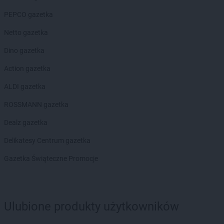
Biedronka
Czarny Dunajec
PEPCO gazetka
Biedronka
Czchów
Biedronka
Czechowice-Dziedzice
Netto gazetka
Biedronka
Czeladź
Dino gazetka
Biedronka
Czemierniki
Biedronka
Czempiń
Action gazetka
Biedronka
Czerniejewo
ALDI gazetka
Biedronka
Czernikowo
Biedronka
Czersk
ROSSMANN gazetka
Biedronka
Czerwieńsk
Dealz gazetka
Biedronka
Czerwińsk nad Wisłą
Biedronka
Czerwionka-Leszczyny
Delikatesy Centrum gazetka
Biedronka
Czerwonak
Gazetka Świąteczne Promocje
Biedronka
Częstochowa
Biedronka
Człopa
Biedronka
Człuchów
Biedronka
Czosnów
Ulubione produkty użytkowników
Biedronka
Czyżew