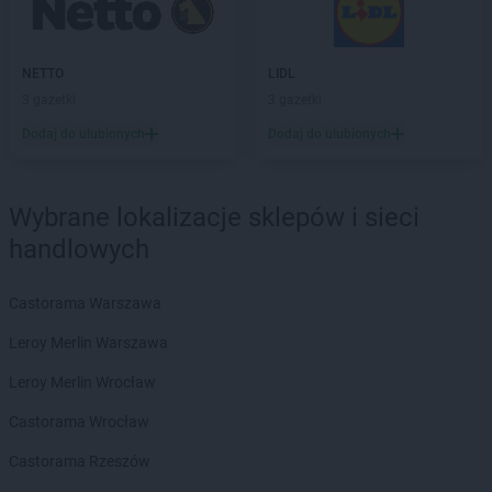
Biedronka
Choczewo
Biedronka
Chodecz
Biedronka
NETTO
Chodel
LIDL
Biedronka
3 gazetki
Chodzież
3 gazetki
Biedronka
Chojna
Dodaj do ulubionych
Dodaj do ulubionych
Biedronka
Chojnice
Biedronka
Chojnów
Biedronka
Choroszcz
Wybrane lokalizacje sklepów i sieci
Biedronka
Chorzele
handlowych
Biedronka
Chorzów
Biedronka
Choszczno
Castorama Warszawa
Biedronka
Chotomów
Biedronka
Chróścice
Leroy Merlin Warszawa
Biedronka
Chrzanów
Leroy Merlin Wrocław
Biedronka
Chrząstowice
Biedronka
Chwaszczyno
Castorama Wrocław
Biedronka
Chybie
Castorama Rzeszów
Biedronka
Cianowice Duże