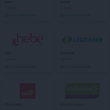
Dealz
groszek
Biedronka
Białobrzegi
2 gazetki
5 gazetek
Biedronka
Białogard
Biedronka
Biały Bór
Dodaj do ulubionych
Dodaj do ulubionych
Biedronka
Białystok
Biedronka
Biecz
Biedronka
Biedronka
Biedronka
Biedrusko
Biedronka
Bielany Wrocławskie
Biedronka
Bielawa
hebe
LEWIATAN
Biedronka
Bielsk
3 gazetki
4 gazetki
Biedronka
Bielsk Podlaski
Dodaj do ulubionych
Dodaj do ulubionych
Biedronka
Bielsko-Biała
Biedronka
Biertowice
Biedronka
Bieruń
Biedronka
Bierutów
Biedronka
Biłgoraj
Biedronka
Biskupice
Biedronka
Biskupiec
POLOmarket
Stokrotka Express
Biedronka
Blachownia