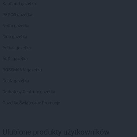
Chorten
Dąbrowa Wielka
Kaufland gazetka
Chorten
Dąbrowa-Kaski
Chorten
Dąbrówka
PEPCO gazetka
Chorten
Dąbrówka Kościelna
Netto gazetka
Chorten
Dąbrówka Leśna
Chorten
Dąbrówki
Dino gazetka
Chorten
Dąbrówno
Action gazetka
Chorten
Darłowo
Chorten
Dębki
ALDI gazetka
Chorten
Dębna
ROSSMANN gazetka
Chorten
Dębnik
Chorten
Dębno
Dealz gazetka
Chorten
Dębowica
Delikatesy Centrum gazetka
Chorten
Debrzno
Chorten
Dębsk
Gazetka Świąteczne Promocje
Chorten
Długa Kościelna
Chorten
Długie
Chorten
Dobre
Ulubione produkty użytkowników
Chorten
Dobry Las