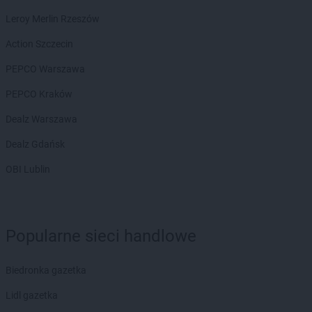
Chorten
Czarnotrzew
Chorten
Czarnów
Leroy Merlin Rzeszów
Chorten
Czarny Bór
Action Szczecin
Chorten
Czechowice-Dziedzice
Chorten
Czernice Borowe
PEPCO Warszawa
Chorten
Czerniewice
PEPCO Kraków
Chorten
Czernikowo
Chorten
Czerwieńsk
Dealz Warszawa
Chorten
Częstochowa
Dealz Gdańsk
Chorten
Człuchów
Chorten
Czosnów
OBI Lublin
Chorten
Czyczkowy
Chorten
Czyże
Chorten
Czyżew
Popularne sieci handlowe
Chorten
Dąbrowa
Chorten
Dąbrowa Białostocka
Biedronka gazetka
Chorten
Dąbrowa Chełmińska
Chorten
Dąbrowa Tarnowska
Lidl gazetka