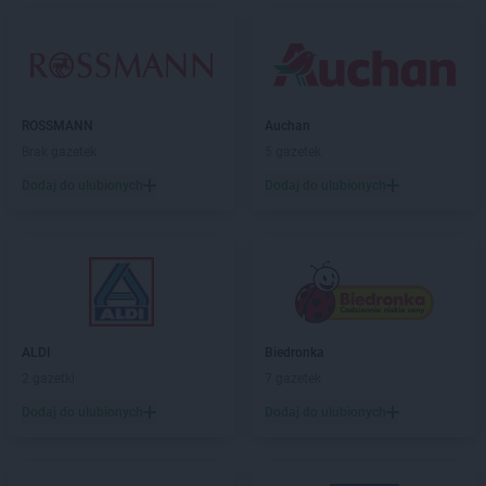
Chorten
Bytów
Chorten
Cekcyn
Chorten
Celestynów
Chorten
Celiny
ROSSMANN
Auchan
Chorten
Cepno
Brak gazetek
5 gazetek
Chorten
Chałupy
Dodaj do ulubionych
Dodaj do ulubionych
Chorten
Chełm
Chorten
Chełm Śląski
Chorten
Chełmek
Chorten
Chełmno
Chorten
Chełmża
Chorten
Chłopy
Chorten
Chociule
ALDI
Biedronka
Chorten
Chociw
2 gazetki
7 gazetek
Chorten
Chodzież
Dodaj do ulubionych
Dodaj do ulubionych
Chorten
Chojnice
Chorten
Chojno Nowe Drugie
Chorten
Chojnów