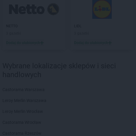
Chorten
Choroszcz
Chorten
Chorzów
Chorten
Choszczewo
Chorten
NETTO
Choszczno
LIDL
Chorten
3 gazetki
Chrzanów
3 gazetki
Chorten
Ciechanów
Dodaj do ulubionych
Dodaj do ulubionych
Chorten
Ciechanowiec
Chorten
Ciemne
Chorten
Cierno-Żabieniec
Wybrane lokalizacje sklepów i sieci
Chorten
Cieszyn
handlowych
Chorten
Cisewie
Chorten
Cyców-Kolonia Druga
Castorama Warszawa
Chorten
Czadrów
Chorten
Czaple
Leroy Merlin Warszawa
Chorten
Czarna
Leroy Merlin Wrocław
Chorten
Czarna Białostocka
Chorten
Czarna Wieś Kościelna
Castorama Wrocław
Chorten
Czarnków
Castorama Rzeszów