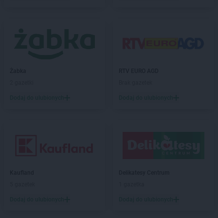
Chorten
Brzesko
Chorten
Brzeszcze
Chorten
Brzezie
Chorten
Brzeźnica
Chorten
Brzeźnio
Chorten
Brzóski-Gromki
Żabka
RTV EURO AGD
Chorten
Brzoza
2 gazetki
Brak gazetek
Chorten
Brzozówka
Chorten
Budki Piaseckie
Dodaj do ulubionych
Dodaj do ulubionych
Chorten
Budy Barcząckie
Chorten
Budziska
Chorten
Bugaj
Chorten
Buk
Chorten
Bukowiec
Chorten
Bukowina
Kaufland
Delikatesy Centrum
Chorten
Burkat
5 gazetek
1 gazetka
Chorten
Burzyn
Dodaj do ulubionych
Dodaj do ulubionych
Chorten
Bydgoszcz
Chorten
Bytom