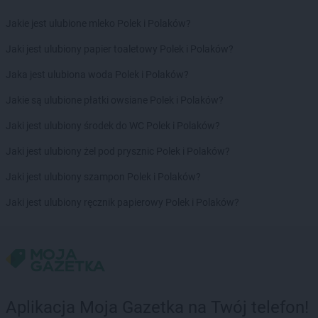
Chorten
Dobrzyniewo Duże
Chorten
Dobrzyniewo Fabryczne
Jakie jest ulubione mleko Polek i Polaków?
Chorten
Dokudów Drugi
Jaki jest ulubiony papier toaletowy Polek i Polaków?
Chorten
Dolistowo Nowe
Chorten
Dolna Grupa
Jaka jest ulubiona woda Polek i Polaków?
Chorten
Domaniew
Jakie są ulubione płatki owsiane Polek i Polaków?
Chorten
Dopiewo
Chorten
Drawsko Pomorskie
Jaki jest ulubiony środek do WC Polek i Polaków?
Chorten
Drążdżewo
Jaki jest ulubiony żel pod prysznic Polek i Polaków?
Chorten
Drohiczyn
Chorten
Drozdowo
Jaki jest ulubiony szampon Polek i Polaków?
Chorten
Drwęck
Jaki jest ulubiony ręcznik papierowy Polek i Polaków?
Chorten
Drwinia
Chorten
Drzewica
Chorten
Drzonówko
Chorten
Drzycim
Chorten
Dubiny
Chorten
Dubów
Aplikacja Moja Gazetka na Twój telefon!
Chorten
Duczki