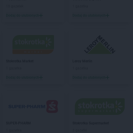
Chorten
Błonie
10 gazetek
1 gazetka
Chorten
Bobrówka
Dodaj do ulubionych
Dodaj do ulubionych
Chorten
Bobrowniki
Chorten
Bochnia
Chorten
Boćki
Chorten
Bodaczów
Chorten
Bogatynia
Chorten
Bogdanka
Chorten
Stokrotka Market
Bojano
Leroy Merlin
Chorten
1 gazetka
Bolęcin
1 gazetka
Chorten
Bolesławiec
Dodaj do ulubionych
Dodaj do ulubionych
Chorten
Bolimów
Chorten
Bolków
Chorten
Bolszewo
Chorten
Borek
Chorten
Borki
Chorten
Borkowo
SUPER-PHARM
Stokrotka Supermarket
Chorten
Borów Wielki
1 gazetka
3 gazetki