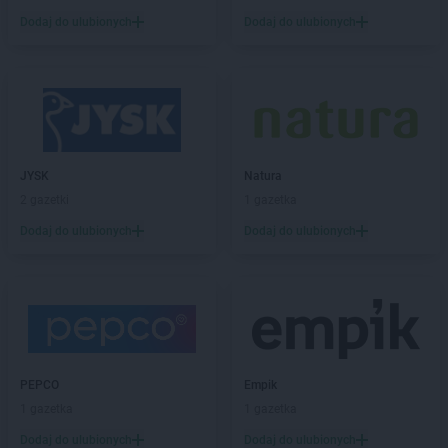
Chorten
Borowe
Chorten
Dodaj do ulubionych
Borowina
Dodaj do ulubionych
Chorten
Borzęcin Duży
Chorten
Borzymy
Chorten
Boże
Chorten
Braciejówka
Chorten
Bramki
Chorten
Braniewo
JYSK
Natura
Chorten
Brańsk
2 gazetki
1 gazetka
Chorten
Brenna
Dodaj do ulubionych
Dodaj do ulubionych
Chorten
Brochów
Chorten
Brójce
Chorten
Brok
Chorten
Brończany
Chorten
Broniewice
Chorten
Bronowo
Chorten
Brudki Stare
PEPCO
Empik
Chorten
Brusy
1 gazetka
1 gazetka
Chorten
Brwinów
Dodaj do ulubionych
Dodaj do ulubionych