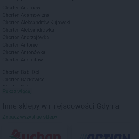
Chorten
Adamów
Chorten
Adamowizna
Chorten
Aleksandrów Kujawski
Chorten
Aleksandrówka
Chorten
Andrzejówka
Chorten
Antonie
Chorten
Antonówka
Chorten
Augustów
Chorten
Babi Dół
Chorten
Baćkowice
Chorten
Bajdy
Pokaż więcej
Chorten
Bajki-Zalesie
Chorten
Bakałarzewo
Inne sklepy w miejscowości Gdynia
Chorten
Bąkowo
Chorten
Zobacz wszystkie sklepy
Banie
Chorten
Banino
Chorten
Baranowo