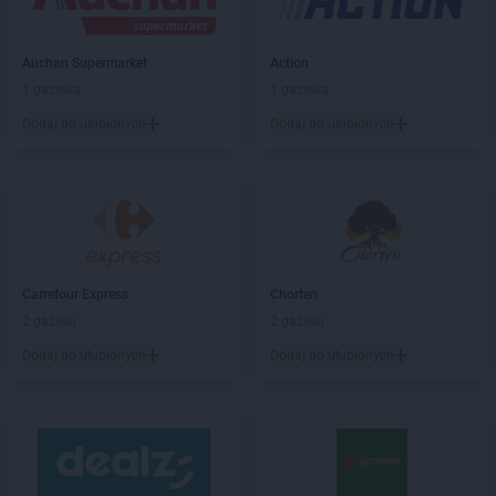
Chorten
Barchów
Chorten
Barcikowo
Chorten
Barcin
Auchan Supermarket
Action
Chorten
Bargłów Kościelny
1 gazetka
1 gazetka
Chorten
Bartniki
Dodaj do ulubionych
Dodaj do ulubionych
Chorten
Bartołty Wielkie
Chorten
Bartoszyce
Chorten
Będzieszyn
Chorten
Bełchatów
Chorten
Bezledy
Chorten
Biała Niżna
Chorten
Biała Piska
Carrefour Express
Chorten
Chorten
Biała Podlaska
2 gazetki
2 gazetki
Chorten
Biała Rawska
Dodaj do ulubionych
Dodaj do ulubionych
Chorten
Białebłoto-Kobyla
Chorten
Białebłoto-Stara Wieś
Chorten
Białobiel
Chorten
Białobrzegi
Chorten
Białogard