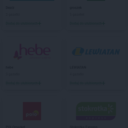
Chorten
Białogóra
Dealz
groszek
Chorten
Białousy
2 gazetki
5 gazetek
Chorten
Białowieża
Chorten
Białożewin
Dodaj do ulubionych
Dodaj do ulubionych
Chorten
Białystok
Chorten
Biecz
Chorten
Biedaszki
Chorten
Biedrzychowice
Chorten
Bielany-Żyłaki
Chorten
Bielicha
hebe
LEWIATAN
Chorten
Bieliny
3 gazetki
4 gazetki
Chorten
Bielsk Podlaski
Dodaj do ulubionych
Dodaj do ulubionych
Chorten
Bielsko-Biała
Chorten
Bierwce
Chorten
Biłgoraj
Chorten
Biskupiec
Chorten
Biskupiec-Kolonia Trzecia
Chorten
Błędowo
Chorten
Blochy
POLOmarket
Stokrotka Express