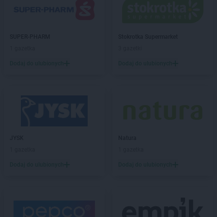
groszek
Bogumiłowice
groszek
Bojanów
groszek
Bojszowy Nowe
SUPER-PHARM
Stokrotka Supermarket
groszek
Bolechowice
1 gazetka
3 gazetki
groszek
Bolesławiec
groszek
Dodaj do ulubionych
Boleszkowice
Dodaj do ulubionych
groszek
Boratyn
groszek
Borki
groszek
Borkowo Kościelne
groszek
Borówki
groszek
Boruja
groszek
Bożacin
JYSK
Natura
groszek
Bożepole Wielkie
1 gazetka
1 gazetka
groszek
Brdów
Dodaj do ulubionych
Dodaj do ulubionych
groszek
Breń Osuchowski
groszek
Brodnica
groszek
Brodnica Dolna
groszek
Brudzew
groszek
Brzeg