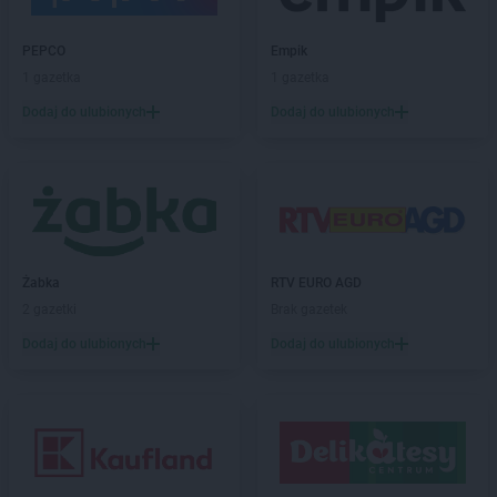
groszek
Brzeg Dolny
groszek
Brzesko
PEPCO
Empik
groszek
Brzeszcze
1 gazetka
1 gazetka
groszek
Brzezie
Dodaj do ulubionych
Dodaj do ulubionych
groszek
Brzezinka
groszek
Brzeziny
groszek
Brzeźnik
groszek
Brzeźno
groszek
Brzoza
groszek
Brzozie
Żabka
RTV EURO AGD
groszek
Brzozowa Gać
2 gazetki
Brak gazetek
groszek
Budzisko
groszek
Budzyń
Dodaj do ulubionych
Dodaj do ulubionych
groszek
Bukowina Tatrzańska
groszek
Bukowno
groszek
Bychawa
groszek
Bychawka Trzecia-Kolonia
groszek
Byczyna