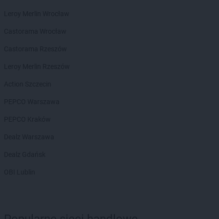
groszek
Chwałowice
Leroy Merlin Wrocław
groszek
Chwaszczyno
groszek
Ciche
Castorama Wrocław
groszek
Cichostów-Kolonia
Castorama Rzeszów
groszek
Ciechanów
groszek
Ciechocin
Leroy Merlin Rzeszów
groszek
Ciechocinek
Action Szczecin
groszek
Cięcina
groszek
Cienin Zaborny
PEPCO Warszawa
groszek
Cieszanów
PEPCO Kraków
groszek
Cieszyn
groszek
Cisów
Dealz Warszawa
groszek
Czachówek
Dealz Gdańsk
groszek
Czaniec
groszek
Czaplice
OBI Lublin
groszek
Czarna Białostocka
groszek
Czarna Woda
groszek
Czarnia
groszek
Czarnków