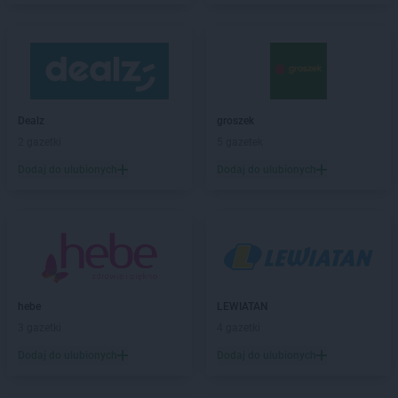
groszek
Biała Podlaska
groszek
Białoboki
groszek
Białobrzeg
groszek
Białochowo
groszek
Biały Dunajec
Dealz
groszek
groszek
Białystok
2 gazetki
5 gazetek
groszek
Biardy
groszek
Biejkowska Wola
Dodaj do ulubionych
Dodaj do ulubionych
groszek
Bielcza
groszek
Bieliniec
groszek
Bielsko-Biała
groszek
Bieniów
groszek
Bierzwienna Długa
groszek
Bierzwnica
hebe
LEWIATAN
groszek
Biesiadki
3 gazetki
4 gazetki
groszek
Biłgoraj
Dodaj do ulubionych
Dodaj do ulubionych
groszek
Binino
groszek
Bircza