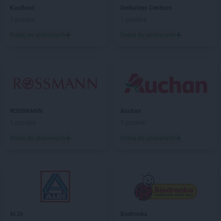
groszek
Bydgoszcz
Kaufland
Delikatesy Centrum
groszek
Bysina
5 gazetek
1 gazetka
groszek
Bysław
Dodaj do ulubionych
Dodaj do ulubionych
groszek
Bysławek
groszek
Byszwałd
groszek
Bytom
groszek
Bzianka
groszek
Cedry Małe
groszek
Cekcyn
ROSSMANN
Auchan
groszek
Ceków
1 gazetka
5 gazetek
groszek
Celiny
Dodaj do ulubionych
Dodaj do ulubionych
groszek
Charzewice
groszek
Chełchy
groszek
Chełm
groszek
Chełmno
groszek
Chmiel
groszek
Chmielek
groszek
Chmielinko
ALDI
Biedronka