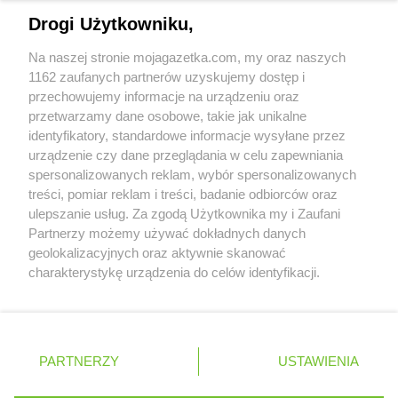
groszek
Drawsko
Napisz do nas:
support@mojagazetka.com
Drogi Użytkowniku,
groszek
Drohojów
Współpraca z nami
groszek
Droszew
Na naszej stronie mojagazetka.com, my oraz naszych
groszek
Drzewce
Zobacz szczegóły
1162 zaufanych partnerów uzyskujemy dostęp i
groszek
Drzycim
Retail Radar – analiza rynku
przechowujemy informacje na urządzeniu oraz
groszek
Dubeczno
przetwarzamy dane osobowe, takie jak unikalne
groszek
Dwikozy
identyfikatory, standardowe informacje wysyłane przez
Wasze ulubione produkty
groszek
Dylągówka
urządzenie czy dane przeglądania w celu zapewniania
groszek
spersonalizowanych reklam, wybór spersonalizowanych
Dylewo
Regulamin serwisu i polityka prywatności
treści, pomiar reklam i treści, badanie odbiorców oraz
groszek
Dynów
ulepszanie usług. Za zgodą Użytkownika my i Zaufani
groszek
Dziadoch
Mapa strony
Partnerzy możemy używać dokładnych danych
groszek
Dziecinów
geolokalizacyjnych oraz aktywnie skanować
groszek
Dzięcioły
Zawsze najnowsze gazetki w naszej
Wszystkie miasta z lokalizacjami sklepów
charakterystykę urządzenia do celów identyfikacji.
groszek
Dziemianówka
Ponieważ cenimy Twoją prywatność, prosimy o zgodę na
aplikacji
groszek
Dziemionna
korzystanie z tych technologii poprzez kliknięcie
groszek
Dzietrzychowo
„Akceptuję”. Zgoda jest dobrowolna i zawsze możesz ją
groszek
Dziewkowice
+ 1,5 mln zadowolonych kupujących
zmienić/wycofać klikając przycisk ustawień prywatności
Polska
Czechy
Ukraina
Litwa
Słowacja
Rumunia
PARTNERZY
USTAWIENIA
znajdujący się w lewym dolnym rogu strony
groszek
Elbląg