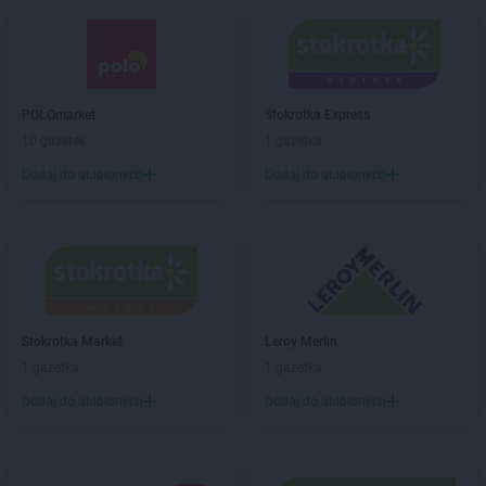
groszek
Biskupice
groszek
Biskupiec
groszek
Biszcza
groszek
Bisztynek
groszek
Błażkowa
POLOmarket
Stokrotka Express
groszek
Błażowa
10 gazetek
1 gazetka
groszek
Błażowa Górna
Dodaj do ulubionych
Dodaj do ulubionych
groszek
Błędów
groszek
Bledzew
groszek
Błogie Szlacheckie
groszek
Bobrowiec
groszek
Bobrowniki Małe
groszek
Boby-Kolonia
groszek
Stokrotka Market
Bochnia
Leroy Merlin
groszek
1 gazetka
Bodzanów
1 gazetka
groszek
Bogate
Dodaj do ulubionych
Dodaj do ulubionych
groszek
Bogatki
groszek
Bogoria
groszek
Bogucin