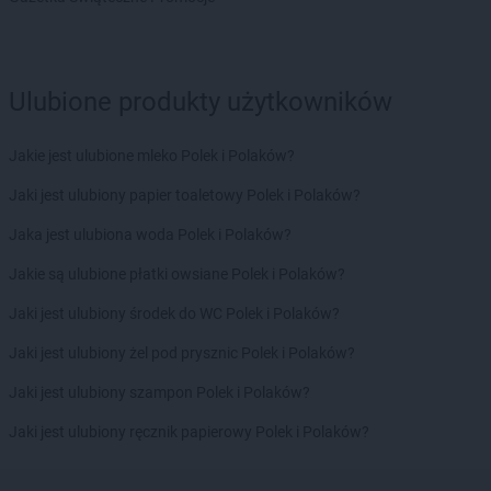
groszek
Dąbie
groszek
Dąbrowa
groszek
Dąbrowa Białostocka
Ulubione produkty użytkowników
groszek
Dąbrowa Górnicza
groszek
Dąbrowa Rzeczycka
Jakie jest ulubione mleko Polek i Polaków?
groszek
Dąbrowa Tarnowska
Jaki jest ulubiony papier toaletowy Polek i Polaków?
groszek
Dąbrówka
groszek
Daleszyce
Jaka jest ulubiona woda Polek i Polaków?
groszek
Daleszynek
Jakie są ulubione płatki owsiane Polek i Polaków?
groszek
Dalewice
groszek
Dawidy
Jaki jest ulubiony środek do WC Polek i Polaków?
groszek
Dębica
Jaki jest ulubiony żel pod prysznic Polek i Polaków?
groszek
Dębie
groszek
Dęblin
Jaki jest ulubiony szampon Polek i Polaków?
groszek
Dębno
Jaki jest ulubiony ręcznik papierowy Polek i Polaków?
groszek
Dębogóra
groszek
Debrzno
groszek
Dereczanka