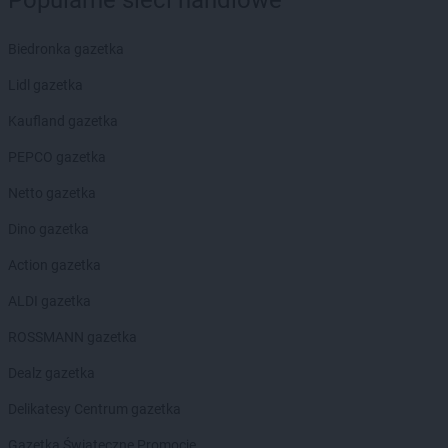
Popularne sieci handlowe
groszek
Czarnolas
groszek
Czarnówczyn
Biedronka gazetka
groszek
Czechów
Lidl gazetka
groszek
Czechowice-Dziedzice
groszek
Czeladź
Kaufland gazetka
groszek
Czerchów
PEPCO gazetka
groszek
Czerniejew
groszek
Czersk
Netto gazetka
groszek
Czerwin
Dino gazetka
groszek
Czerwonak
groszek
Czerwonka
Action gazetka
groszek
Częstkowo
ALDI gazetka
groszek
Częstoborowice
groszek
Częstochowa
ROSSMANN gazetka
groszek
Człuchów
Dealz gazetka
groszek
Czudec
groszek
Czyżowice
Delikatesy Centrum gazetka
groszek
Ćwiklice
Gazetka Świąteczne Promocje