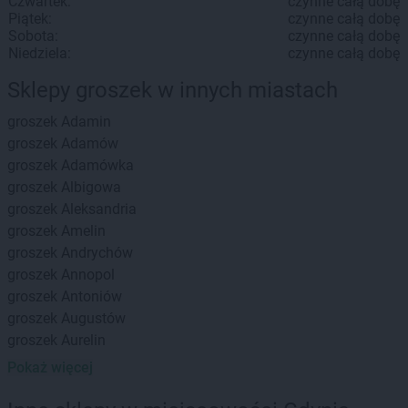
Czwartek:
czynne całą dobę
Piątek:
czynne całą dobę
Sobota:
czynne całą dobę
Niedziela:
czynne całą dobę
Sklepy groszek w innych miastach
groszek
Adamin
groszek
Adamów
groszek
Adamówka
groszek
Albigowa
groszek
Aleksandria
groszek
Amelin
groszek
Andrychów
groszek
Annopol
groszek
Antoniów
groszek
Augustów
groszek
Aurelin
Pokaż więcej
groszek
Babiak
groszek
Babice