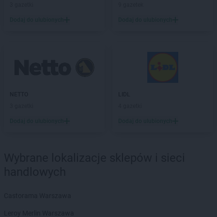
groszek
Chmielnik
3 gazetki
9 gazetek
groszek
Chobrzany
Dodaj do ulubionych
Dodaj do ulubionych
groszek
Chochołów
groszek
Chocz
groszek
Chodel
groszek
Chodzież
groszek
Chojeniec-Kolonia
groszek
Chojnice
groszek
NETTO
Chojnów
LIDL
groszek
3 gazetki
Chorki
4 gazetki
groszek
Chorzelów
Dodaj do ulubionych
Dodaj do ulubionych
groszek
Chorzeszów
groszek
Chorzew
groszek
Chorzów
Wybrane lokalizacje sklepów i sieci
groszek
Chroberz
handlowych
groszek
Chrusty
groszek
Chruszczewo
Castorama Warszawa
groszek
Chrzanów
groszek
Chrząstowice
Leroy Merlin Warszawa