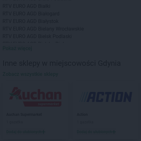
RTV EURO AGD
Białki
RTV EURO AGD
Białogard
RTV EURO AGD
Białystok
RTV EURO AGD
Bielany Wrocławskie
RTV EURO AGD
Bielsk Podlaski
RTV EURO AGD
Bielsko-Biała
Pokaż więcej
RTV EURO AGD
Biłgoraj
RTV EURO AGD
Bochnia
Inne sklepy w miejscowości Gdynia
RTV EURO AGD
Bogatynia
RTV EURO AGD
Zobacz wszystkie sklepy
Bolesławiec
RTV EURO AGD
Braniewo
RTV EURO AGD
Brodnica
RTV EURO AGD
Brzeg
RTV EURO AGD
Brzesko
RTV EURO AGD
Bydgoszcz
Auchan Supermarket
Action
RTV EURO AGD
Bytom
1 gazetka
1 gazetka
RTV EURO AGD
Bytów
Dodaj do ulubionych
Dodaj do ulubionych
RTV EURO AGD
Chełm