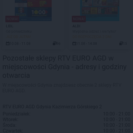
NOWA!
NOWA!
LIDL
ALDI
Od poniedziałku
Wygodna odzież i nie tylko!
JUŻ OD JUTRA!
DO ROZPOCZĘCIA 2 DNI
10.08 - 11.08
96
11.08 - 14.08
15
Pozostałe sklepy RTV EURO AGD w
miejscowości Gdynia - adresy i godziny
otwarcia
W miejscowości Gdynia znajdziesz obecnie 2 sklepy RTV
EURO AGD.
RTV EURO AGD
Gdynia
Kazimierza Górskiego 2
Poniedziałek:
10:00 - 21:00
Wtorek:
10:00 - 21:00
Środa:
10:00 - 21:00
Czwartek:
10:00 - 21:00