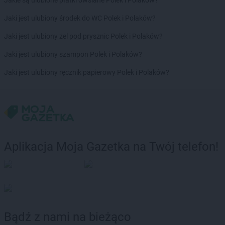
Jakie są ulubione płatki owsiane Polek i Polaków?
RTV EURO AGD
Strzegom
Jaki jest ulubiony środek do WC Polek i Polaków?
RTV EURO AGD
Strzelce Opolskie
RTV EURO AGD
Suwałki
Jaki jest ulubiony żel pod prysznic Polek i Polaków?
RTV EURO AGD
Swadzim
Jaki jest ulubiony szampon Polek i Polaków?
RTV EURO AGD
Swarzędz
RTV EURO AGD
Szamotuły
Jaki jest ulubiony ręcznik papierowy Polek i Polaków?
RTV EURO AGD
Szczawno-Zdrój
RTV EURO AGD
Szczecin
RTV EURO AGD
Szczecinek
RTV EURO AGD
Szczytno
RTV EURO AGD
Śrem
Aplikacja Moja Gazetka na Twój telefon!
RTV EURO AGD
Środa Wielkopolska
RTV EURO AGD
Świdnica
RTV EURO AGD
Świdnik
RTV EURO AGD
Świdwin
RTV EURO AGD
Świebodzin
RTV EURO AGD
Świecie
Bądź z nami na bieżąco
RTV EURO AGD
Świętochłowice