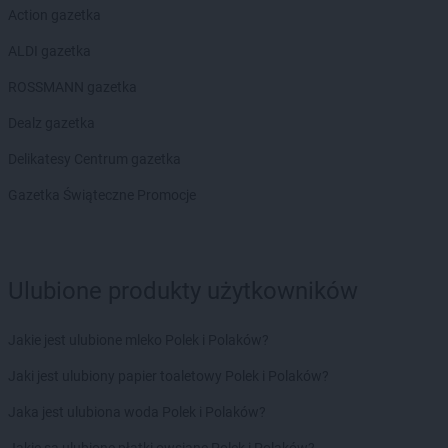
RTV EURO AGD
Sandomierz
Action gazetka
RTV EURO AGD
Sanok
ALDI gazetka
RTV EURO AGD
Siedlce
RTV EURO AGD
Siemianowice Śląskie
ROSSMANN gazetka
RTV EURO AGD
Sieradz
Dealz gazetka
RTV EURO AGD
Sierpc
RTV EURO AGD
Skarżysko-Kamienna
Delikatesy Centrum gazetka
RTV EURO AGD
Skierniewice
Gazetka Świąteczne Promocje
RTV EURO AGD
Skoczów
RTV EURO AGD
Słupsk
RTV EURO AGD
Sokołów Podlaski
RTV EURO AGD
Solec Kujawski
Ulubione produkty użytkowników
RTV EURO AGD
Sosnowiec
RTV EURO AGD
Stalowa Wola
Jakie jest ulubione mleko Polek i Polaków?
RTV EURO AGD
Stara Iwiczna
RTV EURO AGD
Starachowice
Jaki jest ulubiony papier toaletowy Polek i Polaków?
RTV EURO AGD
Stargard
Jaka jest ulubiona woda Polek i Polaków?
RTV EURO AGD
Starogard Gdański
RTV EURO AGD
Stojadła