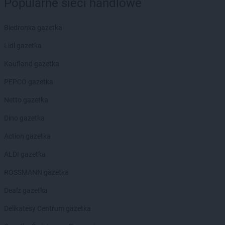
Popularne sieci handlowe
Kaufland
Zamość
Kaufland
Zawiercie
Kaufland
Zduńska Wola
Biedronka gazetka
Kaufland
Zgorzelec
Lidl gazetka
Kaufland
Zielona Góra
Kaufland gazetka
Kaufland
Żagań
PEPCO gazetka
Kaufland
Żary
Kaufland
Żory
Netto gazetka
Kaufland
Żyrardów
Dino gazetka
Kaufland
Żywiec
Action gazetka
ALDI gazetka
ROSSMANN gazetka
Dealz gazetka
Delikatesy Centrum gazetka