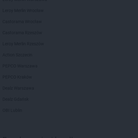
Kaufland
Turek
Leroy Merlin Wrocław
Kaufland
Tychy
Castorama Wrocław
Kaufland
Wągrowiec
Kaufland
Wałbrzych
Castorama Rzeszów
Kaufland
Wałcz
Leroy Merlin Rzeszów
Kaufland
Warszawa
Kaufland
Wejherowo
Action Szczecin
Kaufland
Wieluń
PEPCO Warszawa
Kaufland
Włocławek
Kaufland
Wodzisław Śląski
PEPCO Kraków
Kaufland
Wołomin
Dealz Warszawa
Kaufland
Wrocław
Kaufland
Września
Dealz Gdańsk
Kaufland
Wyszków
OBI Lublin
Kaufland
Ząbki
Kaufland
Ząbkowice Śląskie
Kaufland
Zabrze