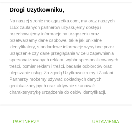
Napisz do nas:
support@mojagazetka.com
Drogi Użytkowniku,
Współpraca z nami
Na naszej stronie mojagazetka.com, my oraz naszych
Zobacz szczegóły
1162 zaufanych partnerów uzyskujemy dostęp i
Retail Radar – analiza rynku
przechowujemy informacje na urządzeniu oraz
przetwarzamy dane osobowe, takie jak unikalne
identyfikatory, standardowe informacje wysyłane przez
Wasze ulubione produkty
urządzenie czy dane przeglądania w celu zapewniania
spersonalizowanych reklam, wybór spersonalizowanych
Regulamin serwisu i polityka prywatności
treści, pomiar reklam i treści, badanie odbiorców oraz
ulepszanie usług. Za zgodą Użytkownika my i Zaufani
Mapa strony
Partnerzy możemy używać dokładnych danych
geolokalizacyjnych oraz aktywnie skanować
Zawsze najnowsze gazetki w naszej
Wszystkie miasta z lokalizacjami sklepów
charakterystykę urządzenia do celów identyfikacji.
Ponieważ cenimy Twoją prywatność, prosimy o zgodę na
aplikacji
korzystanie z tych technologii poprzez kliknięcie
„Akceptuję”. Zgoda jest dobrowolna i zawsze możesz ją
+ 1,5 mln zadowolonych kupujących
zmienić/wycofać klikając przycisk ustawień prywatności
Polska
Czechy
Ukraina
Litwa
Słowacja
Rumunia
PARTNERZY
USTAWIENIA
znajdujący się w lewym dolnym rogu strony