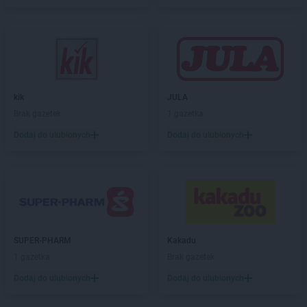
Kaufland
Krasnystaw
Kaufland
Krosno
Kaufland
Krotoszyn
Kaufland
Kutno
Kaufland
Kwidzyn
kik
JULA
Kaufland
Łask
Brak gazetek
1 gazetka
Kaufland
Łódź
Dodaj do ulubionych
Dodaj do ulubionych
Kaufland
Łomża
Kaufland
Łowicz
Kaufland
Łuków
Kaufland
Lębork
Kaufland
Legionowo
Kaufland
Legnica
SUPER-PHARM
Kakadu
Kaufland
Leszno
1 gazetka
Brak gazetek
Kaufland
Limanowa
Dodaj do ulubionych
Dodaj do ulubionych
Kaufland
Lubań
Kaufland
Lubartów