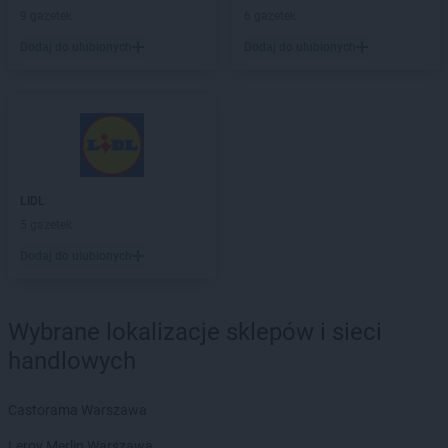
9 gazetek
6 gazetek
Kaufland
Stargard
Kaufland
Strzelce Opolskie
Dodaj do ulubionych
Dodaj do ulubionych
Kaufland
Suwałki
Kaufland
Swarzędz
Kaufland
Szczecin
Kaufland
Szczecinek
Kaufland
Szczytno
LIDL
Kaufland
Świdnica
5 gazetek
Kaufland
Świdnik
Kaufland
Świecie
Dodaj do ulubionych
Kaufland
Świnoujście
Kaufland
Tarnobrzeg
Wybrane lokalizacje sklepów i sieci
Kaufland
Tarnów
handlowych
Kaufland
Tarnowskie Góry
Kaufland
Tczew
Castorama Warszawa
Kaufland
Tomaszów Mazowiecki
Kaufland
Toruń
Leroy Merlin Warszawa