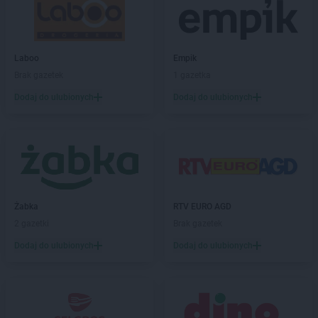
Kaufland
Nowy Tomyśl
Kaufland
Nysa
Kaufland
Oborniki
Laboo
Empik
Kaufland
Oława
Brak gazetek
1 gazetka
Kaufland
Olecko
Dodaj do ulubionych
Dodaj do ulubionych
Kaufland
Olsztyn
Kaufland
Opoczno
Kaufland
Opole
Kaufland
Ostróda
Kaufland
Ostrołęka
Kaufland
Ostrów Mazowiecka
Kaufland
Ostrów Wielkopolski
Żabka
RTV EURO AGD
Kaufland
Ostrowiec Świętokrzyski
2 gazetki
Brak gazetek
Kaufland
Oświęcim
Dodaj do ulubionych
Dodaj do ulubionych
Kaufland
Pabianice
Kaufland
Parzniew
Kaufland
Piaseczno
Kaufland
Piastów