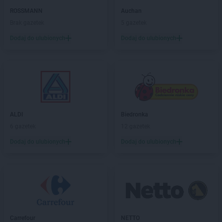
Kaufland
Ruda Śląska
ROSSMANN
Auchan
Kaufland
Rumia
Brak gazetek
5 gazetek
Kaufland
Rybnik
Dodaj do ulubionych
Dodaj do ulubionych
Kaufland
Rydułtowy
Kaufland
Rzeszów
Kaufland
Sanok
Kaufland
Siedlce
Kaufland
Siemianowice Śląskie
Kaufland
Sieradz
ALDI
Biedronka
Kaufland
Skarżysko-Kamienna
6 gazetek
12 gazetek
Kaufland
Skawina
Dodaj do ulubionych
Dodaj do ulubionych
Kaufland
Skierniewice
Kaufland
Słupsk
Kaufland
Sochaczew
Kaufland
Sosnowiec
Kaufland
Spalice
Kaufland
Stalowa Wola
Carrefour
NETTO
Kaufland
Starachowice