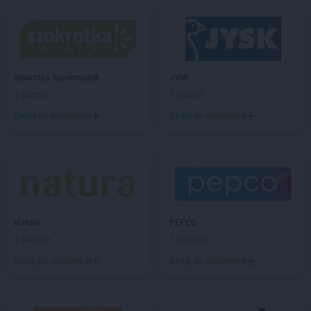
Kaufland
Lubin
Kaufland
Lublin
Kaufland
Lubliniec
Kaufland
Malbork
Stokrotka Supermarket
JYSK
Kaufland
Mikołów
3 gazetki
2 gazetki
Kaufland
Mińsk Mazowiecki
Dodaj do ulubionych
Dodaj do ulubionych
Kaufland
Mława
Kaufland
Mrągowo
Kaufland
Myślenice
Kaufland
Mysłowice
Kaufland
Myszków
Kaufland
Namysłów
Natura
PEPCO
Kaufland
Niepołomice
1 gazetka
1 gazetka
Kaufland
Nowa Sól
Dodaj do ulubionych
Dodaj do ulubionych
Kaufland
Nowy Dwór Mazowiecki
Kaufland
Nowy Sącz
Kaufland
Nowy Targ