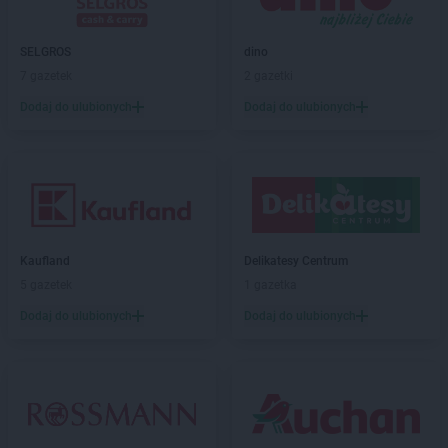
Kaufland
Piekary Śląskie
Kaufland
Piła
SELGROS
dino
Kaufland
Piotrków Trybunalski
7 gazetek
2 gazetki
Kaufland
Pisz
Dodaj do ulubionych
Dodaj do ulubionych
Kaufland
Pleszew
Kaufland
Płock
Kaufland
Płońsk
Kaufland
Polkowice
Kaufland
Poznań
Kaufland
Prudnik
Kaufland
Przemyśl
Kaufland
Delikatesy Centrum
Kaufland
Pszczyna
5 gazetek
1 gazetka
Kaufland
Puławy
Dodaj do ulubionych
Dodaj do ulubionych
Kaufland
Racibórz
Kaufland
Radom
Kaufland
Radzionków
Kaufland
Radzyń Podlaski
Kaufland
Rawicz