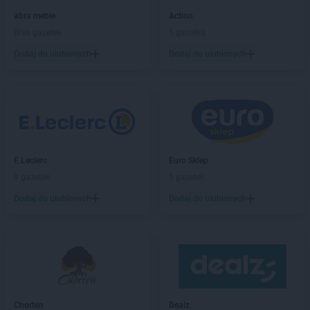
Kaufland
Ćwiklice
abra meble
Action
Kaufland
Dąbrowa Górnicza
Brak gazetek
1 gazetka
Kaufland
Dębica
Dodaj do ulubionych
Dodaj do ulubionych
Kaufland
Dęblin
Kaufland
Dzierżoniów
Kaufland
Elbląg
Kaufland
Ełk
Kaufland
Garwolin
E.Leclerc
Euro Sklep
Kaufland
Gdańsk
9 gazetek
5 gazetek
Kaufland
Gdynia
Dodaj do ulubionych
Dodaj do ulubionych
Kaufland
Giżycko
Kaufland
Gliwice
Kaufland
Głogów
Kaufland
Gniezno
Kaufland
Goleniów
Kaufland
Gorlice
Kaufland
Gorzów Wielkopolski
Chorten
Dealz