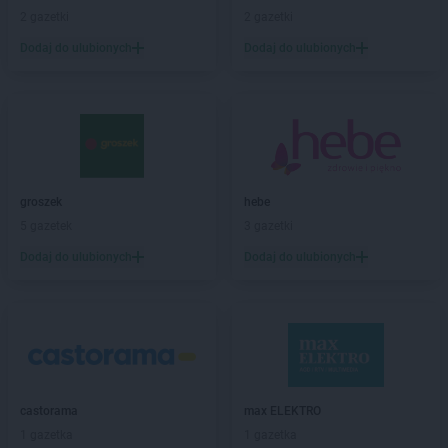
Kaufland
Gostynin
2 gazetki
2 gazetki
Kaufland
Grójec
Dodaj do ulubionych
Dodaj do ulubionych
Kaufland
Grudziądz
Kaufland
Gryfice
Kaufland
Hajnówka
Kaufland
Hrubieszów
Kaufland
Iława
groszek
hebe
Kaufland
Inowrocław
5 gazetek
3 gazetki
Kaufland
Jabłonna
Dodaj do ulubionych
Dodaj do ulubionych
Kaufland
Jarocin
Kaufland
Jarosław
Kaufland
Jasło
Kaufland
Jastrzębie-Zdrój
Kaufland
Jaworzno
Kaufland
Jedrzejow
castorama
max ELEKTRO
Kaufland
Jelenia Góra
1 gazetka
1 gazetka