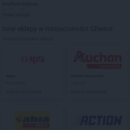
Kaufland
Biłgoraj
Kaufland
Bolesławiec
Pokaż więcej
Kaufland
Brodnica
Kaufland
Brzeg
Inne sklepy w miejscowości Gliwice
Kaufland
Busko-Zdrój
Kaufland
Zobacz wszystkie sklepy
Bydgoszcz
Kaufland
Bytom
Kaufland
Bytów
Kaufland
Chełm
Kaufland
Chojnice
Agata
Auchan Supermarket
Kaufland
Chorzów
Brak gazetek
1 gazetka
Kaufland
Chrzanów
Kaufland
Chwałki
Dodaj do ulubionych
Dodaj do ulubionych
Kaufland
Ciechanów
Kaufland
Cieszyn
Kaufland
Czechowice-Dziedzice
Kaufland
Częstochowa