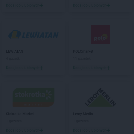
Kaufland
Kalisz
Dodaj do ulubionych
Dodaj do ulubionych
Kaufland
Kamienna Góra
Kaufland
Katowice
Kaufland
Kędzierzyn-Koźle
Kaufland
Kielce
Kaufland
Kluczbork
Kaufland
Knurów
LEWIATAN
POLOmarket
Kaufland
Koło
4 gazetki
11 gazetek
Kaufland
Kołobrzeg
Kaufland
Dodaj do ulubionych
Konin
Dodaj do ulubionych
Kaufland
Końskie
Kaufland
Konstantynów Łódzki
Kaufland
Kościan
Kaufland
Kościerzyna
Kaufland
Koszalin
Kaufland
Kozienice
Stokrotka Market
Leroy Merlin
Kaufland
Kraków
1 gazetka
1 gazetka
Kaufland
Krapkowice
Dodaj do ulubionych
Dodaj do ulubionych
Kaufland
Kraśnik