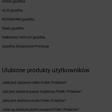
Action gazetka
dino
Chęciny
dino
Chełm Śląski
ALDI gazetka
dino
Chełmno
ROSSMANN gazetka
dino
Chełmsko Śląskie
dino
Chełmża
Dealz gazetka
dino
Chludowo
Delikatesy Centrum gazetka
dino
Chmielnik
dino
Chobienia
Gazetka Świąteczne Promocje
dino
Chobienice
dino
Choceń
dino
Chocianów
dino
Chocicza
Ulubione produkty użytkowników
dino
Chociwel
dino
Chocz
Jakie jest ulubione mleko Polek i Polaków?
dino
Chodel
Jaki jest ulubiony papier toaletowy Polek i Polaków?
dino
Chodkowo-Działki
dino
Chodzież
Jaka jest ulubiona woda Polek i Polaków?
dino
Chojna
Jakie są ulubione płatki owsiane Polek i Polaków?
dino
Chojnice