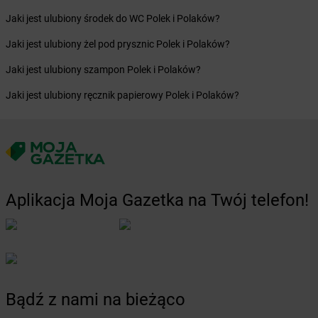
dino
Chojno
Jaki jest ulubiony środek do WC Polek i Polaków?
dino
Chojny
Jaki jest ulubiony żel pod prysznic Polek i Polaków?
dino
Chorzów
dino
Choszczno
Jaki jest ulubiony szampon Polek i Polaków?
dino
Chotków
Jaki jest ulubiony ręcznik papierowy Polek i Polaków?
dino
Chróścice
dino
Chróstnik
dino
Chrzan
dino
Chrzanów
dino
Chrząstowice
dino
Chrząstowo
Aplikacja Moja Gazetka na Twój telefon!
dino
Chrzypsko Wielkie
dino
Chudoba
dino
Chwalęcice
dino
Chwałkowo Kościelne
dino
Chybie
dino
Chynów
Bądź z nami na bieżąco
dino
Ciachcin