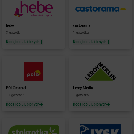
dino
Bielsk
dino
Bielsk Podlaski
dino
Bieniewice
dino
Bieruń
hebe
castorama
dino
Bierutów
3 gazetki
1 gazetka
dino
Bierzglinek
Dodaj do ulubionych
Dodaj do ulubionych
dino
Bierzwienna Długa
dino
Bierzwnik
dino
Biesiekierz
dino
Bieżuń
dino
Bieżyń
dino
Bilcza
dino
POLOmarket
Biskupice
Leroy Merlin
dino
11 gazetek
Biskupice Ołoboczne
1 gazetka
dino
Biskupiec
Dodaj do ulubionych
Dodaj do ulubionych
dino
Bisztynek
dino
Bławaty
dino
Błędów
dino
Bledzew