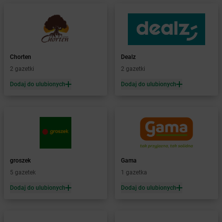
dino
Bełdów
dino
Belęcin
dino
Bełk
dino
Benice
dino
Bestwina
Chorten
Dealz
dino
Biadki
2 gazetki
2 gazetki
dino
Biała
dino
Biała Parcela
Dodaj do ulubionych
Dodaj do ulubionych
dino
Biała Rawska
dino
Białaczów
dino
Białogard
dino
Białuń
dino
Białynin
dino
Biedrusko
groszek
Gama
dino
Bielawa
5 gazetek
1 gazetka
dino
Bielawy
Dodaj do ulubionych
Dodaj do ulubionych
dino
Bielcza
dino
Bielewo
dino
Bielice