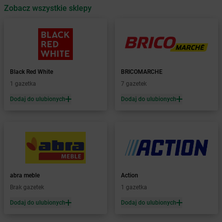
dino
Zobacz wszystkie sklepy
Baczyna
dino
Bądkowo
dino
Bądkowo Kościelne
dino
Bąków
dino
Banie
dino
Baranów
Black Red White
BRICOMARCHE
dino
Baranowo
1 gazetka
7 gazetek
dino
Barcin
Dodaj do ulubionych
Dodaj do ulubionych
dino
Barczewo
dino
Barkowo
dino
Barlinek
dino
Bartniczka
dino
Baruchowo
dino
Barwice
dino
Będków
abra meble
Action
dino
Bedlno
Brak gazetek
1 gazetka
dino
Bełchatów
Dodaj do ulubionych
Dodaj do ulubionych
dino
Bełchów