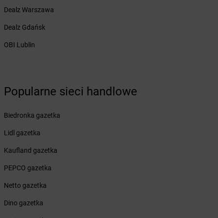
dino
Bytom
Dealz Warszawa
dino
Bytom Odrzański
dino
Bytoń
Dealz Gdańsk
dino
Bytyń
OBI Lublin
dino
Cedynia
dino
Cekanowo
dino
Cekcyn
Popularne sieci handlowe
dino
Ceków
dino
Cerekwica
Biedronka gazetka
dino
Cerkwica
dino
Cewice
Lidl gazetka
dino
Chachalnia
Kaufland gazetka
dino
Chalin
dino
Chałupki
PEPCO gazetka
dino
Charbrowo
Netto gazetka
dino
Charzyno
dino
Chąśno
Dino gazetka
dino
Chechło