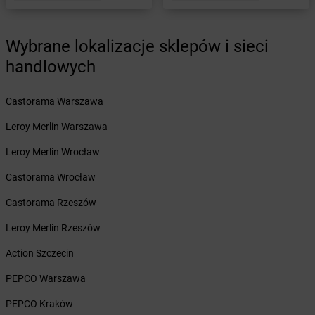
dino
Buczyna
dino
Budowo
dino
Budzisław Kościelny
Wybrane lokalizacje sklepów i sieci
dino
Budziszewice
handlowych
dino
Budzów
dino
Budzyń
dino
Bukowice
Castorama Warszawa
dino
Bukowiec
Leroy Merlin Warszawa
dino
Bukówiec Górny
dino
Bukownica
Leroy Merlin Wrocław
dino
Bulkowo-Kolonia
Castorama Wrocław
dino
Burzenin
dino
Busko-Zdrój
Castorama Rzeszów
dino
Bychlew
Leroy Merlin Rzeszów
dino
Byczyna
dino
Bydgoszcz
Action Szczecin
dino
Bydlin
PEPCO Warszawa
dino
Bysław
dino
Bytnica
PEPCO Kraków