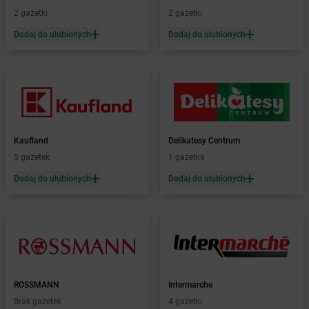
dino
Borówiec
2 gazetki
2 gazetki
dino
Boruja Kościelna
Dodaj do ulubionych
Dodaj do ulubionych
dino
Borysławice
dino
Borzęcice
dino
Borzęciczki
dino
Borzęcin
dino
Borzytuchom
dino
Boszkowo-Letnisko
dino
Bożejowice
Kaufland
Delikatesy Centrum
dino
Bożnów
5 gazetek
1 gazetka
dino
Branice
Dodaj do ulubionych
Dodaj do ulubionych
dino
Braniewo
dino
Brańszczyk
dino
Braszowice
dino
Bratian
dino
Brdów
dino
Brochów
ROSSMANN
Intermarche
dino
Brodnica
Brak gazetek
4 gazetki
dino
Brody