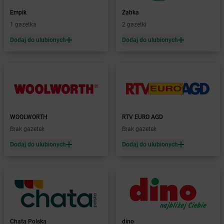
dino
Bojszowy
dino
Bolesław
Empik
Żabka
dino
Bolesławice
1 gazetka
2 gazetki
dino
Bolesławiec
Dodaj do ulubionych
Dodaj do ulubionych
dino
Bolewice
dino
Bolewicko
dino
Bolimów
dino
Bolków
dino
Bolszewo
dino
Boniewo
WOOLWORTH
RTV EURO AGD
dino
Borawe
Brak gazetek
Brak gazetek
dino
Borek Strzeliński
dino
Borek Wielkopolski
Dodaj do ulubionych
Dodaj do ulubionych
dino
Borkowo
dino
Borne Sulinowo
dino
Boronów
dino
Boroszów
dino
Borów
dino
Borowie
Chata Polska
dino