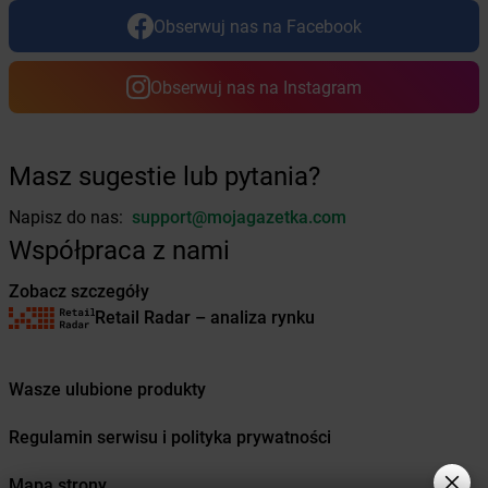
dino
Ciążeń
Obserwuj nas na Facebook
dino
Ciechanowiec
dino
Ciechocin
dino
Ciechocinek
Obserwuj nas na Instagram
dino
Ciechów
dino
Ciecierzyce
dino
Ciekoty
Masz sugestie lub pytania?
dino
Cielądz
dino
Cielcza
Napisz do nas:
support@mojagazetka.com
dino
Cienin Zaborny-Parcele
Współpraca z nami
dino
Ciepłowody
dino
Cieszków
Zobacz szczegóły
dino
Cieszyn
Retail Radar – analiza rynku
dino
Cieszyny
dino
Cisek
Wasze ulubione produkty
dino
Cisew
dino
Cmolas
Regulamin serwisu i polityka prywatności
dino
Cybinka
dino
Cychry
Mapa strony