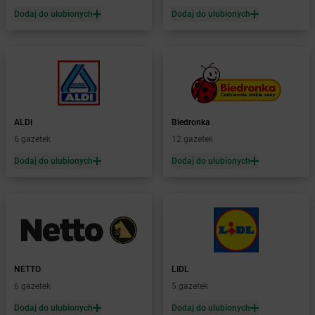
dino
Brojce
Dodaj do ulubionych
Dodaj do ulubionych
dino
Broniszewice
dino
Bronowice
dino
Brunów
dino
Brusy
dino
Brwinów
dino
Brzeg
ALDI
Biedronka
dino
Brześć Kujawski
6 gazetek
12 gazetek
dino
Brzeszcze
Dodaj do ulubionych
Dodaj do ulubionych
dino
Brzeziny
dino
Brzeźnio
dino
Brzeżno
dino
Brzostowo
dino
Brzozówiec
dino
Brzustów
dino
Brzyskorzystew
NETTO
LIDL
dino
Bucz
6 gazetek
5 gazetek
dino
Buczek
Dodaj do ulubionych
Dodaj do ulubionych