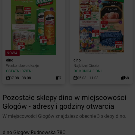
NOWA!
dino
dino
Weekendowe okazje
Najbliżej Ciebie
OSTATNI DZIEŃ!
DO KOŃCA 3 DNI
07.08 - 08.08
7
05.08 - 11.08
68
Pozostałe sklepy dino w miejscowości
Głogów - adresy i godziny otwarcia
W miejscowości Głogów znajdziesz obecnie 3 sklepy dino.
dino
Głogów
Rudnowska 78C