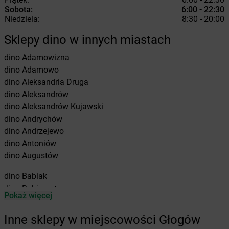
Sobota:
6:00 - 22:30
Niedziela:
8:30 - 20:00
Sklepy dino w innych miastach
dino
Adamowizna
dino
Adamowo
dino
Aleksandria Druga
dino
Aleksandrów
dino
Aleksandrów Kujawski
dino
Andrychów
dino
Andrzejewo
dino
Antoniów
dino
Augustów
dino
Babiak
dino
Babimost
Pokaż więcej
dino
Baborów
dino
Baboszewo
Inne sklepy w miejscowości Głogów
dino
Baćkowice