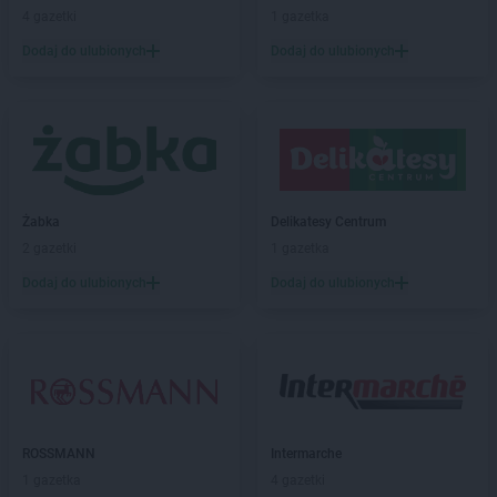
NETTO
Brzeszcze
4 gazetki
1 gazetka
NETTO
Brzozów
Dodaj do ulubionych
Dodaj do ulubionych
NETTO
Buk
NETTO
Bydgoszcz
NETTO
Bystrzyca Kłodzka
NETTO
Bytom
NETTO
Bytów
NETTO
Chełmno
Żabka
Delikatesy Centrum
NETTO
Chełmża
2 gazetki
1 gazetka
NETTO
Chocianów
Dodaj do ulubionych
Dodaj do ulubionych
NETTO
Chodzież
NETTO
Chojna
NETTO
Chojnice
NETTO
Chojnów
NETTO
Chorzów
NETTO
Choszczno
ROSSMANN
Intermarche
NETTO
Chrzanów
1 gazetka
4 gazetki
NETTO
Chrząstowice