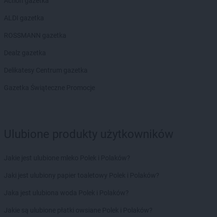
Action gazetka
NETTO
Jaktorów
ALDI gazetka
NETTO
Jarocin
NETTO
Jastrowie
ROSSMANN gazetka
NETTO
Jastrzębie-Zdrój
Dealz gazetka
NETTO
Jawor
NETTO
Jaworze
Delikatesy Centrum gazetka
NETTO
Jaworzno
Gazetka Świąteczne Promocje
NETTO
Jędrzejów
NETTO
Jelenia Góra
NETTO
Jelonek
NETTO
Józefów
Ulubione produkty użytkowników
NETTO
Kalisz
NETTO
Kamień Pomorski
Jakie jest ulubione mleko Polek i Polaków?
NETTO
Kamionki
Jaki jest ulubiony papier toaletowy Polek i Polaków?
NETTO
Karpacz
NETTO
Katowice
Jaka jest ulubiona woda Polek i Polaków?
NETTO
Kazimierza Wielka
Jakie są ulubione płatki owsiane Polek i Polaków?
NETTO
Kędzierzyn-Koźle