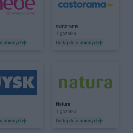
nice
Action
Kryspinów
ów
Action
Kwidzyn
kowice
castorama
a
1 gazetka
w
 ulubionych
Dodaj do ulubionych
n
niec
ń
ko
adło
Action
Mysłowice
nice
Action
Myszków
bórz
Natura
 Tomyśl
1 gazetka
 ulubionych
Dodaj do ulubionych