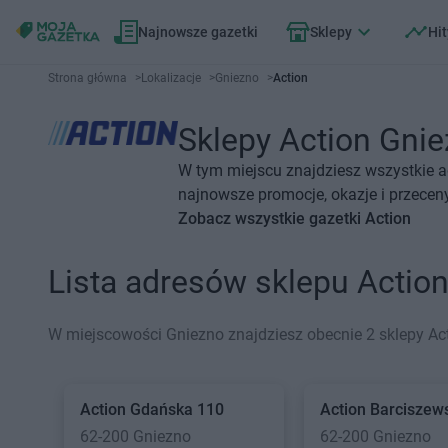
Najnowsze gazetki
Sklepy
Hit
Strona główna
>
Lokalizacje
>
Gniezno
>
Action
Sklepy Action Gnie
W tym miejscu znajdziesz wszystkie a
najnowsze promocje, okazje i przecen
Zobacz wszystkie gazetki Action
Lista adresów sklepu Actio
W miejscowości Gniezno znajdziesz obecnie 2 sklepy Act
Action
Gdańska 110
Action
Barciszew
62-200 Gniezno
62-200 Gniezno