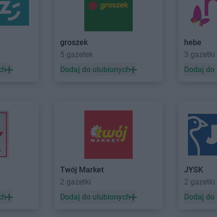
Action
Końskie
Action
Kozie
Action
Konstancin-Jeziorna
Action
Krak
Action
Kosakowo
Action
Krap
groszek
hebe
Action
Łódź
Action
Łomż
5 gazetek
3 gazetki
Action
Łomianki
Action
Łukó
ch
Dodaj do ulubionych
Dodaj do
Action
Lubań
Action
Lubli
Action
Lubartów
Action
Lubli
Action
Lubawa
Action
Lubo
Action
Lubin
Action
Lubs
Action
Mława
Action
Mysi
Action
Mosina
Action
Myśle
Action
Mrągowo
Action
Myśli
Twój Market
JYSK
Action
Nowy Konik
Action
Nowy
2 gazetki
2 gazetki
Action
Nowy Sącz
Action
Nysa
ch
Dodaj do ulubionych
Dodaj do
 Lubawskie
Action
Nowy Targ