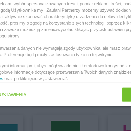
Action
Drawsko Pomorskie
Action
Dzier
klam, wybór spersonalizowanych treści, pomiar reklam i treści, bad
 zgodą Użytkownika my i Zaufani Partnerzy możemy używać dokład
Action
Działdowo
az aktywnie skanować charakterystykę urządzenia do celów identyfi
 Gniezno
ść, prosimy o zgodę na korzystanie z tych technologii poprzez klikn
Zobacz wszystkie sklepy
a i zawsze możesz ją zmienić/wycofać klikając przycisk ustawień pr
Action
Góra
Action
Graj
ogu strony
Action
Gorlice
Action
Grodz
Action
Gorzów Wielkopolski
Action
Grodz
rzetwarzania danych nie wymagają zgody użytkownika, ale masz praw
. Preferencje będą miały zastosowania tylko na tej witrynie.
Action
Gostyń
Action
Gróje
szymi informacjami, abyś mógł świadomie i komfortowo korzystać z
gółowe informacje dotyczące przetwarzania Twoich danych znajdzi
es
oraz po kliknięciu w „Ustawienia”.
BRICOMARCHE
abra meb
7 gazetek
Brak gaz
Action
Jawczyce
Action
Jawo
USTAWIENIA
ch
Dodaj do ulubionych
Dodaj do
rój
Action
Jawor
Action
Jelen
Action
Koło
Action
Kości
Action
Kołobrzeg
Action
Kostr
Action
Kończewice
Action
Kosza
Action
Konin
Action
Kowa