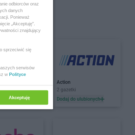
żoniów
anie odbiorców oraz
nych danych
kacji. Ponieważ
ięcie „Akceptuję”.
ywatności znajdujący
ewo
Action
Grudziądz
isk Mazowiecki
Action
Gryfice
isk Wielkopolski
Action
Gryfino
o sprzeciwić się
c
 naszych serwisów
esz w
Polityce
le
Action
etek
2 gazetki
rzno
Akceptuję
 ulubionych
Dodaj do ulubionych
ia Góra
erzyna
Action
Kraśnik
zyn nad Odrą
Action
Krasnystaw
lin
Action
Krosno
le
Action
Krotoszyn