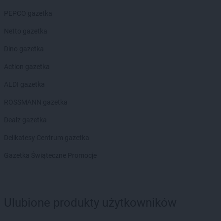
BRICOMARCHE
Kozienice
PEPCO gazetka
BRICOMARCHE
Krotoszyn
BRICOMARCHE
Kruszewnia
Netto gazetka
BRICOMARCHE
Krzeszowice
Dino gazetka
BRICOMARCHE
Kutno
BRICOMARCHE
Kwidzyn
Action gazetka
ALDI gazetka
BRICOMARCHE
Łańcut
BRICOMARCHE
Łomża
ROSSMANN gazetka
BRICOMARCHE
Łowicz
Dealz gazetka
BRICOMARCHE
Lębork
Delikatesy Centrum gazetka
BRICOMARCHE
Lesko
BRICOMARCHE
Leżajsk
Gazetka Świąteczne Promocje
BRICOMARCHE
Libiąż
BRICOMARCHE
Limanowa
BRICOMARCHE
Lipno
BRICOMARCHE
Lubaczów
Ulubione produkty użytkowników
BRICOMARCHE
Lubań