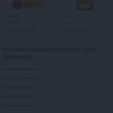
BRICOMARCHE
Gorlice
BRICOMARCHE
Gostyń
BRICOMARCHE
Gostynin
Biedronka
LIDL
BRICOMARCHE
Grodzisk Wielkopolski
9 gazetek
4 gazetki
BRICOMARCHE
Grójec
Dodaj do ulubionych
Dodaj do ulubionych
BRICOMARCHE
Grudziądz
BRICOMARCHE
Gryfice
BRICOMARCHE
Gryfino
Wybrane lokalizacje sklepów i sieci
BRICOMARCHE
Gubin
handlowych
BRICOMARCHE
Hrubieszów
Castorama Warszawa
BRICOMARCHE
Iława
BRICOMARCHE
Inowrocław
Leroy Merlin Warszawa
BRICOMARCHE
Jarocin
Leroy Merlin Wrocław
BRICOMARCHE
Jarosław
Castorama Wrocław
BRICOMARCHE
Jasło
BRICOMARCHE
Jaworzno
Castorama Rzeszów
BRICOMARCHE
Jędrzejów