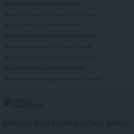
BRICOMARCHE
Lubartów
Jakie jest ulubione mleko Polek i Polaków?
BRICOMARCHE
Lubin
Jaki jest ulubiony papier toaletowy Polek i Polaków?
BRICOMARCHE
Lubliniec
BRICOMARCHE
Lubrza
Jaka jest ulubiona woda Polek i Polaków?
BRICOMARCHE
Lubsko
Jakie są ulubione płatki owsiane Polek i Polaków?
BRICOMARCHE
Malbork
Jaki jest ulubiony środek do WC Polek i Polaków?
BRICOMARCHE
Miechów
BRICOMARCHE
Międzyrzec Podlaski
Jaki jest ulubiony żel pod prysznic Polek i Polaków?
BRICOMARCHE
Międzyrzecz
Jaki jest ulubiony szampon Polek i Polaków?
BRICOMARCHE
Mielec
BRICOMARCHE
Milicz
Jaki jest ulubiony ręcznik papierowy Polek i Polaków?
BRICOMARCHE
Mława
BRICOMARCHE
Mogilno
BRICOMARCHE
Mrągowo
BRICOMARCHE
Myszków
BRICOMARCHE
Namysłów
Aplikacja Moja Gazetka na Twój telefon!
BRICOMARCHE
Nidzica
BRICOMARCHE
Nisko