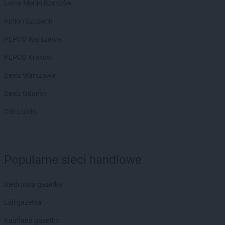
Leroy Merlin Rzeszów
BRICOMARCHE
Jelcz-Laskowice
BRICOMARCHE
Jelenia Góra
Action Szczecin
BRICOMARCHE
Kalisz
PEPCO Warszawa
BRICOMARCHE
Kamienna Góra
PEPCO Kraków
BRICOMARCHE
Kępno
BRICOMARCHE
Kętrzyn
Dealz Warszawa
BRICOMARCHE
Kielce
Dealz Gdańsk
BRICOMARCHE
Kłobuck
BRICOMARCHE
Kluczbork
OBI Lublin
BRICOMARCHE
Knurów
BRICOMARCHE
Kolbuszowa Dolna
BRICOMARCHE
Koło
Popularne sieci handlowe
BRICOMARCHE
Kołobrzeg
BRICOMARCHE
Konin
BRICOMARCHE
Konstantynów Łódzki
Biedronka gazetka
BRICOMARCHE
Kościan
Lidl gazetka
BRICOMARCHE
Kostrzyn nad Odrą
BRICOMARCHE
Koszalin
Kaufland gazetka