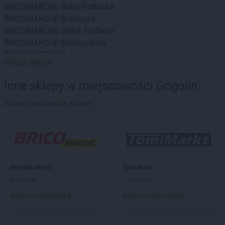
BRICOMARCHE
Biała Podlaska
BRICOMARCHE
Białogard
BRICOMARCHE
Bielsk Podlaski
BRICOMARCHE
Bielsko-Biała
BRICOMARCHE
Bolesławiec
Pokaż więcej
BRICOMARCHE
Braniewo
BRICOMARCHE
Brodnica
Inne sklepy w miejscowości Gogolin
BRICOMARCHE
Brwinów
BRICOMARCHE
Zobacz wszystkie sklepy
Brzeg
BRICOMARCHE
Brzeg Dolny
BRICOMARCHE
Brzesko
BRICOMARCHE
Brzeszcze
BRICOMARCHE
Bytom
BRICOMARCHE
Bytów
BRICOMARCHE
Tomi Markt
6 gazetek
1 gazetka
BRICOMARCHE
Chodzież
BRICOMARCHE
Choszczno
Dodaj do ulubionych
Dodaj do ulubionych
BRICOMARCHE
Czarnków
BRICOMARCHE
Częstochowa