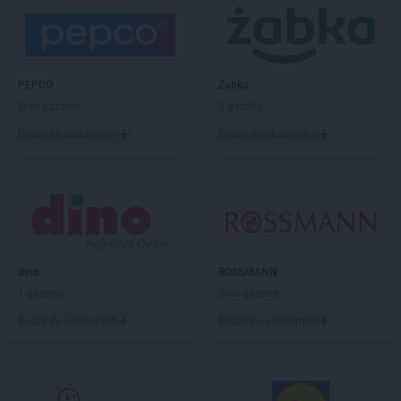
BRICOMARCHE
Dąbrowa Tarnowska
BRICOMARCHE
Darłowo
BRICOMARCHE
Dębica
PEPCO
Żabka
BRICOMARCHE
Dębno
Brak gazetek
2 gazetki
BRICOMARCHE
Dobre Miasto
BRICOMARCHE
Działdowo
Dodaj do ulubionych
Dodaj do ulubionych
BRICOMARCHE
Dzierżoniów
BRICOMARCHE
Garwolin
BRICOMARCHE
Giżycko
BRICOMARCHE
Głogów
BRICOMARCHE
Głubczyce
dino
ROSSMANN
BRICOMARCHE
Głuchołazy
1 gazetka
Brak gazetek
BRICOMARCHE
Gniezno
BRICOMARCHE
Gogolin
Dodaj do ulubionych
Dodaj do ulubionych
BRICOMARCHE
Goleniów
BRICOMARCHE
Golub-Dobrzyń
BRICOMARCHE
Góra Kalwaria