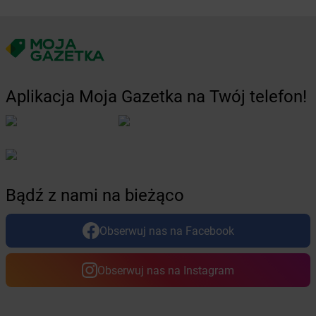
dino
Bolewicko
dino
Bolimów
dino
Bolków
dino
Bolszewo
dino
Boniewo
dino
Borawe
Aplikacja Moja Gazetka na Twój telefon!
dino
Borek Strzeliński
dino
Borek Wielkopolski
dino
Borkowo
dino
Borne Sulinowo
dino
Boronów
dino
Boroszów
Bądź z nami na bieżąco
dino
Borów
dino
Borowie
Obserwuj nas na Facebook
dino
Borówiec
dino
Boruja Kościelna
Obserwuj nas na Instagram
dino
Borysławice
dino
Borzęcice
dino
Borzęciczki