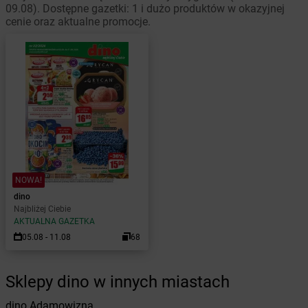
09.08). Dostępne gazetki: 1 i dużo produktów w okazyjnej
cenie oraz aktualne promocje.
NOWA!
dino
Najbliżej Ciebie
AKTUALNA GAZETKA
05.08 - 11.08
68
Sklepy dino w innych miastach
dino
Adamowizna