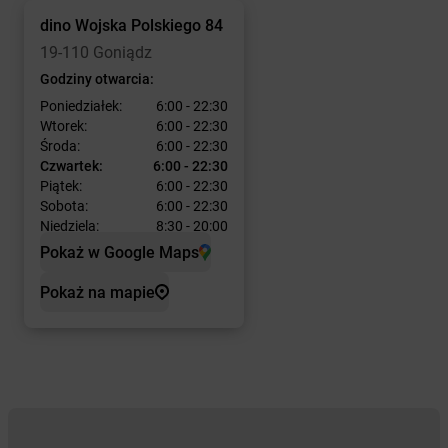
dino
Wojska Polskiego 84
19-110 Goniądz
Godziny otwarcia:
Poniedziałek:
6:00 - 22:30
Wtorek:
6:00 - 22:30
Środa:
6:00 - 22:30
Czwartek:
6:00 - 22:30
Piątek:
6:00 - 22:30
Sobota:
6:00 - 22:30
Niedziela:
8:30 - 20:00
Pokaż w Google Maps
Pokaż na mapie