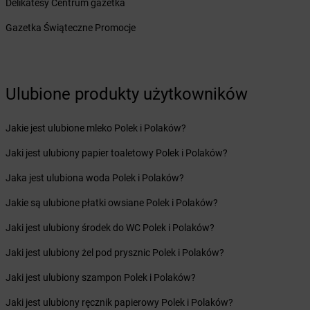
Delikatesy Centrum gazetka
dino
Bobrówko
Gazetka Świąteczne Promocje
dino
Bobrownickie Pole
dino
Bobrowniki Wielkie
dino
Bobrowo
dino
Bobrzany
Ulubione produkty użytkowników
dino
Bodzewo
dino
Bogatynia
Jakie jest ulubione mleko Polek i Polaków?
dino
Bogucice
dino
Boguszów-Gorce
Jaki jest ulubiony papier toaletowy Polek i Polaków?
dino
Boguszyce
Jaka jest ulubiona woda Polek i Polaków?
dino
Boguty-Żurawie
dino
Bojadła
Jakie są ulubione płatki owsiane Polek i Polaków?
dino
Bojano
Jaki jest ulubiony środek do WC Polek i Polaków?
dino
Bojszowy
dino
Bolesław
Jaki jest ulubiony żel pod prysznic Polek i Polaków?
dino
Bolesławice
Jaki jest ulubiony szampon Polek i Polaków?
dino
Bolesławiec
dino
Bolewice
Jaki jest ulubiony ręcznik papierowy Polek i Polaków?