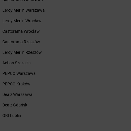
dino
Biadki
dino
Biała
Leroy Merlin Warszawa
dino
Biała Parcela
Leroy Merlin Wrocław
dino
Biała Rawska
dino
Białaczów
Castorama Wrocław
dino
Białogard
Castorama Rzeszów
dino
Białuń
dino
Białynin
Leroy Merlin Rzeszów
dino
Biedrusko
Action Szczecin
dino
Bielawa
dino
Bielawy
PEPCO Warszawa
dino
Bielcza
PEPCO Kraków
dino
Bielewo
dino
Bielice
Dealz Warszawa
dino
Bielsk
Dealz Gdańsk
dino
Bielsk Podlaski
dino
Bieniewice
OBI Lublin
dino
Bieruń
dino
Bierutów