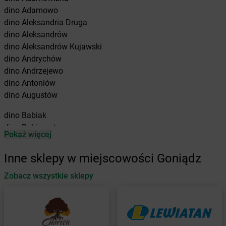
dino
Adamowo
dino
Aleksandria Druga
dino
Aleksandrów
dino
Aleksandrów Kujawski
dino
Andrychów
dino
Andrzejewo
dino
Antoniów
dino
Augustów
dino
Babiak
dino
Babimost
Pokaż więcej
dino
Baborów
dino
Baboszewo
Inne sklepy w miejscowości Goniądz
dino
Baćkowice
dino
Zobacz wszystkie sklepy
Baczyna
dino
Bądkowo
dino
Bądkowo Kościelne
dino
Bąków
dino
Banie