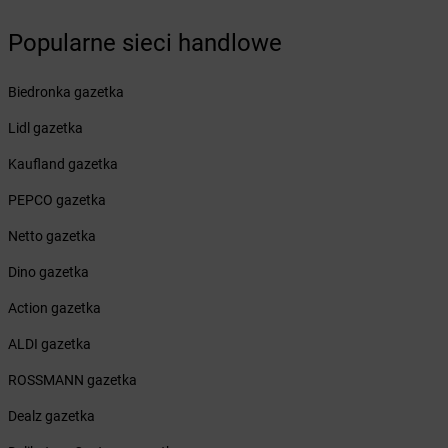
dino
Bierzglinek
dino
Bierzwienna Długa
Popularne sieci handlowe
dino
Bierzwnik
dino
Biesiekierz
Biedronka gazetka
dino
Bieżuń
Lidl gazetka
dino
Bieżyń
dino
Bilcza
Kaufland gazetka
dino
Biskupice
PEPCO gazetka
dino
Biskupice Ołoboczne
dino
Biskupiec
Netto gazetka
dino
Bisztynek
Dino gazetka
dino
Bławaty
dino
Błędów
Action gazetka
dino
Bledzew
ALDI gazetka
dino
Blizno
dino
Bliżyn
ROSSMANN gazetka
dino
Bobolice
Dealz gazetka
dino
Bobrek
dino
Bobrowice