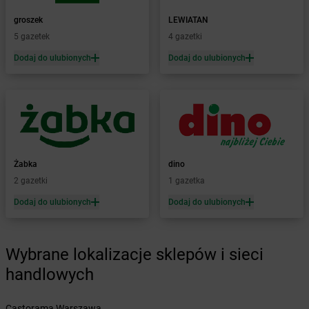
dino
Baranów
groszek
LEWIATAN
dino
Baranowo
5 gazetek
4 gazetki
dino
Barcin
Dodaj do ulubionych
Dodaj do ulubionych
dino
Barczewo
dino
Barkowo
dino
Barlinek
dino
Bartniczka
dino
Baruchowo
dino
Barwice
dino
Będków
Żabka
dino
dino
Bedlno
2 gazetki
1 gazetka
dino
Bełchatów
Dodaj do ulubionych
Dodaj do ulubionych
dino
Bełchów
dino
Bełdów
dino
Belęcin
Wybrane lokalizacje sklepów i sieci
dino
Bełk
handlowych
dino
Benice
dino
Bestwina
Castorama Warszawa