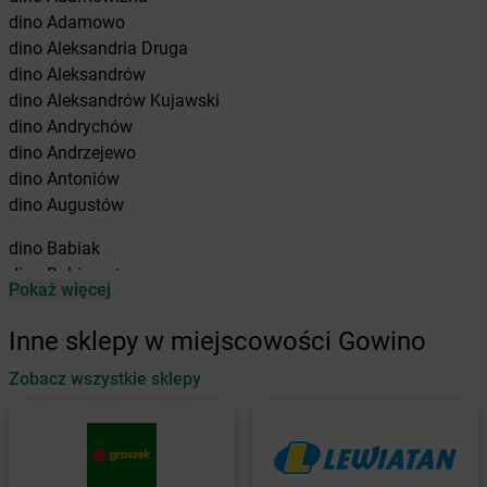
dino
Adamowo
dino
Aleksandria Druga
dino
Aleksandrów
dino
Aleksandrów Kujawski
dino
Andrychów
dino
Andrzejewo
dino
Antoniów
dino
Augustów
dino
Babiak
dino
Babimost
Pokaż więcej
dino
Baborów
dino
Baboszewo
Inne sklepy w miejscowości Gowino
dino
Baćkowice
dino
Zobacz wszystkie sklepy
Baczyna
dino
Bądkowo
dino
Bądkowo Kościelne
dino
Bąków
dino
Banie