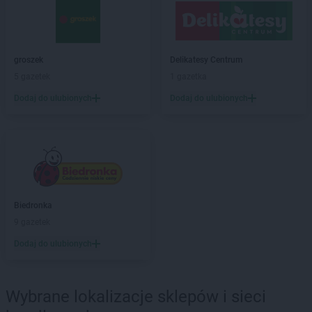
Biedronka
Barciany
Biedronka
Barcin
Biedronka
Barczewo
Biedronka
Bardo
groszek
Delikatesy Centrum
Biedronka
Barlinek
5 gazetek
1 gazetka
Biedronka
Bartoszyce
Dodaj do ulubionych
Dodaj do ulubionych
Biedronka
Barwice
Biedronka
Będzin
Biedronka
Bełchatów
Biedronka
Bełżyce
Biedronka
Bestwina
Biedronka
Bezrzecze
Biedronka
Biała
Biedronka
Biedronka
Biała Parcela
9 gazetek
Biedronka
Biała Piska
Dodaj do ulubionych
Biedronka
Biała Podlaska
Biedronka
Biała Rawska
Biedronka
Białe Błota
Wybrane lokalizacje sklepów i sieci
Biedronka
Białka