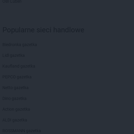
OBI Lublin
Biedronka
Blachownia
Biedronka
Błażowa
Biedronka
Błędów
Biedronka
Bliżyn
Popularne sieci handlowe
Biedronka
Błonie
Biedronka
Bobolice
Biedronka gazetka
Biedronka
Bobowa
Biedronka
Bobrowiec
Lidl gazetka
Biedronka
Bobrowniki
Kaufland gazetka
Biedronka
Bochnia
Biedronka
Bochotnica
PEPCO gazetka
Biedronka
Bochotnica-Kolonia
Netto gazetka
Biedronka
Bodzentyn
Biedronka
Bogacica
Dino gazetka
Biedronka
Bogatynia
Action gazetka
Biedronka
Boguchwała
Biedronka
Boguszów-Gorce
ALDI gazetka
Biedronka
Bojano
ROSSMANN gazetka