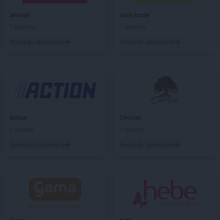
LIDL
Bielsk Podlaski
arhelan
abra meble
LIDL
Bielsko-Biała
1 gazetka
1 gazetka
LIDL
Bieruń
Dodaj do ulubionych
Dodaj do ulubionych
LIDL
Biłgoraj
LIDL
Biskupiec
LIDL
Bochnia
LIDL
Bogatynia
LIDL
Bolechowo
LIDL
Bolesławiec
LIDL
Bolszewo
Action
Chorten
LIDL
Braniewo
2 gazetki
2 gazetki
LIDL
Brodnica
Dodaj do ulubionych
Dodaj do ulubionych
LIDL
Brzeg
LIDL
Brzeg Dolny
LIDL
Brzesko
LIDL
Brzeziny
LIDL
Brzozów
LIDL
Buczkowice