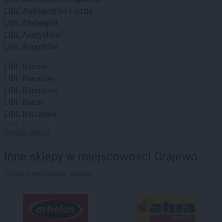
LIDL
Aleksandrów Łódzki
LIDL
Andrespol
LIDL
Andrychów
LIDL
Augustów
LIDL
Banino
LIDL
Baranów
LIDL
Baranowo
LIDL
Barcin
LIDL
Barczewo
LIDL
Barlinek
Pokaż więcej
LIDL
Bartoszyce
LIDL
Będzin
Inne sklepy w miejscowości Grajewo
LIDL
Bełchatów
LIDL
Zobacz wszystkie sklepy
Biała Podlaska
LIDL
Białobrzegi
LIDL
Białystok
LIDL
Bielany Wrocławskie
LIDL
Bielawa