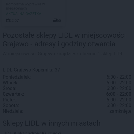
Kompletna wyprawka w
megacenach
AKTUALNA GAZETKA
22.07 -
65
Pozostałe sklepy LIDL w miejscowości
Grajewo - adresy i godziny otwarcia
W miejscowości Grajewo znajdziesz obecnie 1 sklep LIDL.
LIDL
Grajewo
Kopernika 37
Poniedziałek:
6:00 - 22:00
Wtorek:
6:00 - 22:00
Środa:
6:00 - 22:00
Czwartek:
6:00 - 22:00
Piątek:
6:00 - 22:00
Sobota:
6:00 - 22:00
Niedziela:
zamknięte
Sklepy LIDL w innych miastach
LIDL
Aleksandrów Kujawski