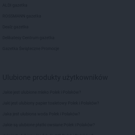
LIDL
Jaworzno
ALDI gazetka
LIDL
Jedrzejow
ROSSMANN gazetka
LIDL
Jelcz-Laskowice
LIDL
Jelenia Góra
Dealz gazetka
LIDL
Józefosław
Delikatesy Centrum gazetka
LIDL
Józefów
Gazetka Świąteczne Promocje
LIDL
Kalisz
LIDL
Kamień Pomorski
LIDL
Kamienna Góra
LIDL
Kamińskie
Ulubione produkty użytkowników
LIDL
Kartuzy
LIDL
Katowice
Jakie jest ulubione mleko Polek i Polaków?
LIDL
Kąty Wrocławskie
LIDL
Kędzierzyn-Koźle
Jaki jest ulubiony papier toaletowy Polek i Polaków?
LIDL
Kętrzyn
Jaka jest ulubiona woda Polek i Polaków?
LIDL
Kęty
LIDL
Kielce
Jakie są ulubione płatki owsiane Polek i Polaków?
LIDL
Kłobuck