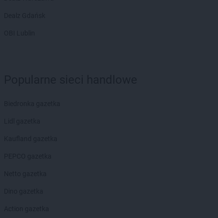
LIDL
Gryfów Śląski
LIDL
Gubin
Dealz Gdańsk
OBI Lublin
LIDL
Hajnówka
LIDL
Horodniany
LIDL
Hrubieszów
LIDL
Iława
Popularne sieci handlowe
LIDL
Imielin
LIDL
Inowrocław
Biedronka gazetka
LIDL
Jabłonna
Lidl gazetka
LIDL
Janki
Kaufland gazetka
LIDL
Jarocin
LIDL
Jarosław
PEPCO gazetka
LIDL
Jasienica
Netto gazetka
LIDL
Jasło
LIDL
Jastrzębie-Zdrój
Dino gazetka
LIDL
Jawiszowice
Action gazetka
LIDL
Jawor