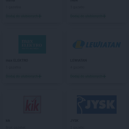
Gama
hebe
LIDL
Budzistowo
1 gazetka
3 gazetki
LIDL
Buk
LIDL
Busko-Zdrój
Dodaj do ulubionych
Dodaj do ulubionych
LIDL
Bydgoszcz
LIDL
Bytom
LIDL
Bytów
LIDL
Chełm
LIDL
Chełmek
max ELEKTRO
LEWIATAN
LIDL
Chełmiec
1 gazetka
4 gazetki
LIDL
Chełmno
LIDL
Chełmża
Dodaj do ulubionych
Dodaj do ulubionych
LIDL
Chodzież
LIDL
Chojnice
LIDL
Chojnów
LIDL
Chorzów
LIDL
Choszczno
LIDL
Chrzanów
kik
JYSK
LIDL
Chwaszczyno
Brak gazetek
2 gazetki