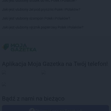
Jaki jest ulubiony środek do WC Polek i Polaków?
LIDL
Kłodzko
LIDL
Kluczbork
Jaki jest ulubiony żel pod prysznic Polek i Polaków?
LIDL
Knurów
Jaki jest ulubiony szampon Polek i Polaków?
LIDL
Kobyłka
LIDL
Kolbudy
Jaki jest ulubiony ręcznik papierowy Polek i Polaków?
LIDL
Kolbuszowa
LIDL
Kołobrzeg
LIDL
Komorniki
LIDL
Konin
LIDL
Konstancin-Jeziorna
Aplikacja Moja Gazetka na Twój telefon!
LIDL
Konstantynów Łódzki
LIDL
Kórnik
LIDL
Koronowo
LIDL
Kosakowo
LIDL
Kościan
LIDL
Kościelna Wieś
Bądź z nami na bieżąco
LIDL
Kościerzyna
LIDL
Kostrzyn nad Odrą
LIDL
Koszalin