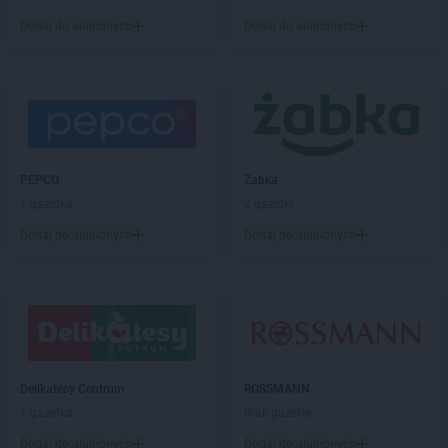
LIDL
Chyliczki
Dodaj do ulubionych
Dodaj do ulubionych
LIDL
Ciechanów
LIDL
Cieszyn
LIDL
Czechowice-Dziedzice
LIDL
Czeladź
LIDL
Czersk
LIDL
Częstochowa
LIDL
Człuchów
PEPCO
Żabka
LIDL
Czołowo-Kolonia
1 gazetka
2 gazetki
Dodaj do ulubionych
Dodaj do ulubionych
LIDL
Dąbrowa Górnicza
LIDL
Dąbrowa Tarnowska
LIDL
Dąbrówka
LIDL
Darłowo
LIDL
Dawidy Bankowe
LIDL
Dębica
LIDL
Dęblin
Delikatesy Centrum
ROSSMANN
LIDL
do
1 gazetka
Brak gazetek
LIDL
Dobra
Dodaj do ulubionych
Dodaj do ulubionych