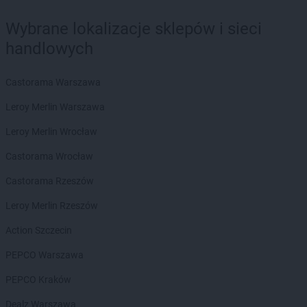
LIDL
Gniezno
Wybrane lokalizacje sklepów i sieci
LIDL
Gogolin
handlowych
LIDL
Gołdap
LIDL
Goleniów
LIDL
Gołków
Castorama Warszawa
LIDL
Golub-Dobrzyń
Leroy Merlin Warszawa
LIDL
Góra Kalwaria
LIDL
Gorlice
Leroy Merlin Wrocław
LIDL
Gorzów Wielkopolski
Castorama Wrocław
LIDL
Gorzyce
LIDL
Gostyń
Castorama Rzeszów
LIDL
Gostynin
Leroy Merlin Rzeszów
LIDL
Grajewo
LIDL
Grodzisk Mazowiecki
Action Szczecin
LIDL
Grodzisk Wielkopolski
PEPCO Warszawa
LIDL
Grudziądz
LIDL
Gryfice
PEPCO Kraków
LIDL
Gryfino
Dealz Warszawa