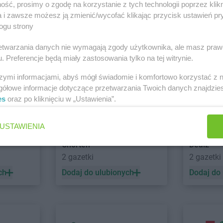
ść, prosimy o zgodę na korzystanie z tych technologii poprzez klikn
NETTO
Ciechocinek
NETTO
Czec
a i zawsze możesz ją zmienić/wycofać klikając przycisk ustawień pr
NETTO
Cieszyn
NETTO
Czel
ogu strony
NETTO
Czaplinek
NETTO
Czer
NETTO
Czarna Białostocka
NETTO
Czer
rzetwarzania danych nie wymagają zgody użytkownika, ale masz praw
 Grodzisk Wielkopolski
Zobacz wszystkie
. Preferencje będą miały zastosowania tylko na tej witrynie.
NETTO
Dobrzeń Wielki
NETTO
Dzia
NETTO
Drawsko Pomorskie
NETTO
Dzie
szymi informacjami, abyś mógł świadomie i komfortowo korzystać z
o
NETTO
Drezdenko
NETTO
Dzie
gółowe informacje dotyczące przetwarzania Twoich danych znajdzi
es
oraz po kliknięciu w „Ustawienia”.
USTAWIENIA
NETTO
Gołków
NETTO
Gost
NETTO
Golub-Dobrzyń
NETTO
Gró
Chorten
Dealz
NETTO
Góra
NETTO
Grod
2 gazetki
2 gazetki
NETTO
Góra Kalwaria
NETTO
Grod
ch
Dodaj do ulubionych
Dodaj do
NETTO
Gorzów Wielkopolski
NETTO
Grod
NETTO
Gostyń
NETTO
Grud