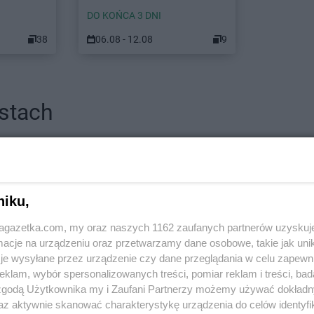
DO KOŃCA 3 DNI
38
06.08 - 12.08
9
stach
 Łódzki
NETTO
Andrychów
NETTO
Blizne Jasińskiego
NETTO
Bran
NETTO
Błonie
NETTO
Brod
niku,
ławskie
NETTO
Bochnia
NETTO
Brw
jagazetka.com, my oraz naszych 1162 zaufanych partnerów uzyskuj
NETTO
Bogatynia
NETTO
Brze
cje na urządzeniu oraz przetwarzamy dane osobowe, takie jak unika
NETTO
Bolechowo
NETTO
Brze
je wysyłane przez urządzenie czy dane przeglądania w celu zapewn
NETTO
Bolszewo
NETTO
Brze
klam, wybór spersonalizowanych treści, pomiar reklam i treści, bad
NETTO
Borzęcin Mały
NETTO
Brz
 zgodą Użytkownika my i Zaufani Partnerzy możemy używać dokład
az aktywnie skanować charakterystykę urządzenia do celów identyfi
NETTO
Chrząstowice
NETTO
Cza