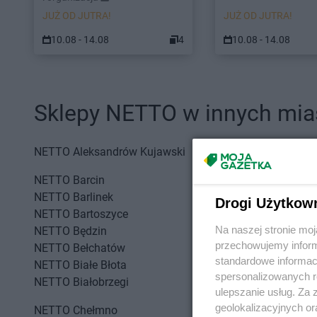
JUŻ OD JUTRA!
JUŻ OD JUTRA!
10.08 - 14.08
4
10.08 - 14.08
Sklepy NETTO w innych mia
NETTO
Aleksandrów Kujawski
NETTO
Aleksandrów
NETTO
Barcin
NETTO
Białogard
NETTO
Barlinek
NETTO
Białystok
Drogi Użytkow
NETTO
Bartoszyce
NETTO
Bielany Wroc
Na naszej stronie mo
NETTO
Będzin
NETTO
Bielawa
przechowujemy informa
NETTO
Bełchatów
NETTO
Bielsko-Biała
standardowe informac
NETTO
Białe Błota
NETTO
Biłgoraj
spersonalizowanych re
NETTO
Białobrzegi
NETTO
Biskupiec
ulepszanie usług. Za
geolokalizacyjnych or
NETTO
Chełmno
NETTO
Chojnice