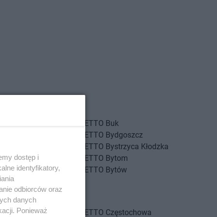
iewo
NETTO
Buk
nica
NETTO
Bydgoszcz
inów
NETTO
Bystrzyca Kłodzka
emy dostęp i
g
NETTO
Bytom
lne identyfikatory,
g Dolny
NETTO
Bytów
iania
szcze
anie odbiorców oraz
ozów
nych danych
kacji. Ponieważ
rnków
NETTO
Częstochowa