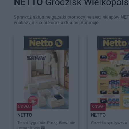
NETTO
Grodzisk Wielkopolsk
Sprawdź aktualne gazetki promocyjne sieci sklepów NET
w okazyjnej cenie oraz aktualne promocje.
NOWA!
NOWA!
NETTO
NETTO
Temat tygodnia: Porządkowanie
Gazetka spożywcza
i organizacja 🗃️