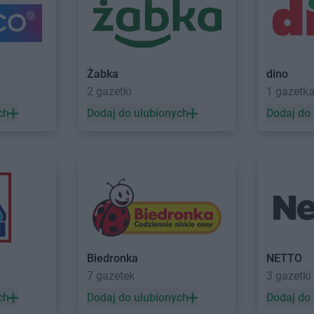
drój
NETTO
Jaworzno
NETTO
Jelo
NETTO
Jędrzejów
NETTO
Józ
NETTO
Jelenia Góra
NETTO
Kolbudy
NETTO
Kośc
Żabka
dino
NETTO
Koło
NETTO
Kost
2 gazetki
1 gazetk
NETTO
Kołobrzeg
NETTO
Kost
ch
Dodaj do ulubionych
Dodaj do
NETTO
Komorniki
NETTO
Kosz
NETTO
Konin
NETTO
Kow
NETTO
Końskie
NETTO
Kow
NETTO
Kórnik
NETTO
Kozi
NETTO
Kościan
NETTO
Kozi
ne
NETTO
Łobez
NETTO
Łomi
NETTO
Łodygowice
NETTO
Łosi
NETTO
Łódź
NETTO
Łowi
Biedronka
NETTO
NETTO
Lipsko
NETTO
Lubi
7 gazetek
3 gazetki
NETTO
Lubaczów
NETTO
Lubi
ch
Dodaj do ulubionych
Dodaj do
NETTO
Lubań
NETTO
Lubl