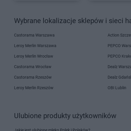
NETTO
Legnica
NETTO
Lipnik
NETTO
Lesko
NETTO
Lipno
Wybrane lokalizacje sklepów i sieci 
NETTO
Maków Podhalański
NETTO
Międzyrzec P
NETTO
Malbork
NETTO
Międzyrzecz
Castorama Warszawa
Action Szcze
NETTO
Marki
NETTO
Międzyzdroj
NETTO
Miastko
NETTO
Mierzyn
Leroy Merlin Warszawa
PEPCO War
NETTO
Michałowice
NETTO
Mikołów
Leroy Merlin Wrocław
PEPCO Krak
NETTO
Miechów
NETTO
Milanówek
Castorama Wrocław
Dealz Wars
NETTO
Nadarzyn
NETTO
Netto
NETTO
Nakło nad Notecią
NETTO
Nidzica
Castorama Rzeszów
Dealz Gdańs
NETTO
Namysłów
NETTO
Niemodlin
Leroy Merlin Rzeszów
OBI Lublin
NETTO
Nasielsk
NETTO
Niepołomice
NETTO
Oborniki
NETTO
Olsztynek
NETTO
Odolanów
NETTO
Opoczno
Ulubione produkty użytkowników
NETTO
Oława
NETTO
Opole
NETTO
Olesno
NETTO
Opole Lubels
NETTO
Jakie jest ulubione mleko Polek i Polaków?
Olsztyn
NETTO
Orneta