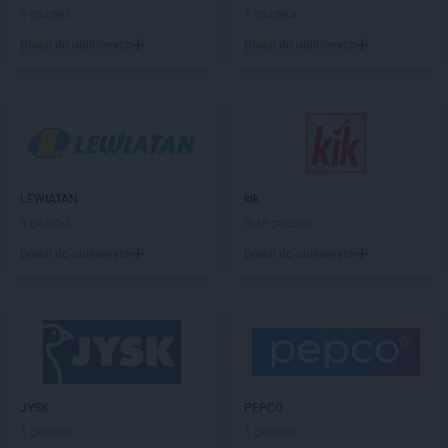
BRICOMARCHE
Grudziądz
3 gazetki
1 gazetka
BRICOMARCHE
Gryfice
Dodaj do ulubionych
Dodaj do ulubionych
BRICOMARCHE
Gryfino
BRICOMARCHE
Gubin
BRICOMARCHE
Hrubieszów
BRICOMARCHE
Iława
BRICOMARCHE
Inowrocław
LEWIATAN
kik
BRICOMARCHE
Jarocin
4 gazetki
Brak gazetek
BRICOMARCHE
Jarosław
Dodaj do ulubionych
Dodaj do ulubionych
BRICOMARCHE
Jasło
BRICOMARCHE
Jaworzno
BRICOMARCHE
Jędrzejów
BRICOMARCHE
Jelcz-Laskowice
BRICOMARCHE
Jelenia Góra
BRICOMARCHE
Kalisz
JYSK
PEPCO
BRICOMARCHE
Kamienna Góra
1 gazetka
1 gazetka