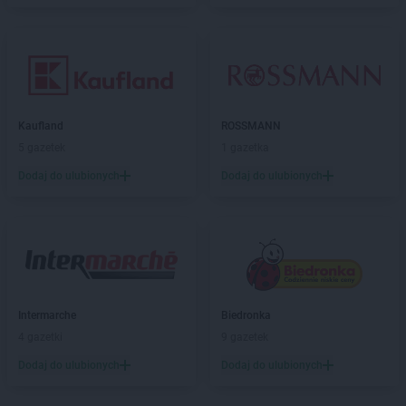
BRICOMARCHE
Kwidzyn
BRICOMARCHE
Łańcut
BRICOMARCHE
Łomża
BRICOMARCHE
Łowicz
BRICOMARCHE
Lębork
Kaufland
ROSSMANN
BRICOMARCHE
Lesko
5 gazetek
1 gazetka
BRICOMARCHE
Leżajsk
Dodaj do ulubionych
Dodaj do ulubionych
BRICOMARCHE
Libiąż
BRICOMARCHE
Limanowa
BRICOMARCHE
Lipno
BRICOMARCHE
Lubaczów
BRICOMARCHE
Lubań
BRICOMARCHE
Lubartów
Intermarche
Biedronka
BRICOMARCHE
Lubin
4 gazetki
9 gazetek
BRICOMARCHE
Lubliniec
BRICOMARCHE
Lubrza
Dodaj do ulubionych
Dodaj do ulubionych
BRICOMARCHE
Lubsko