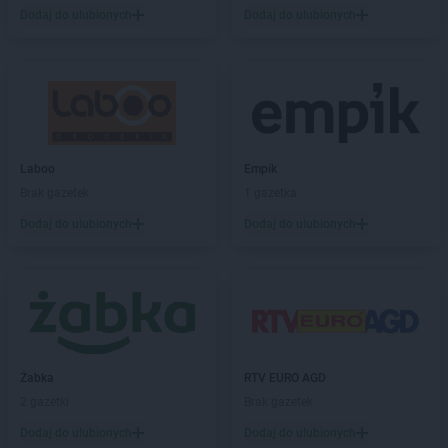
BRICOMARCHE
Kępno
Dodaj do ulubionych
Dodaj do ulubionych
BRICOMARCHE
Kętrzyn
BRICOMARCHE
Kielce
BRICOMARCHE
Kłobuck
BRICOMARCHE
Kluczbork
BRICOMARCHE
Knurów
BRICOMARCHE
Kolbuszowa Dolna
BRICOMARCHE
Koło
Laboo
Empik
BRICOMARCHE
Kołobrzeg
Brak gazetek
1 gazetka
BRICOMARCHE
Konin
Dodaj do ulubionych
Dodaj do ulubionych
BRICOMARCHE
Konstantynów Łódzki
BRICOMARCHE
Kościan
BRICOMARCHE
Kostrzyn nad Odrą
BRICOMARCHE
Koszalin
BRICOMARCHE
Kozienice
BRICOMARCHE
Krotoszyn
Żabka
RTV EURO AGD
BRICOMARCHE
Kruszewnia
2 gazetki
Brak gazetek
BRICOMARCHE
Krzeszowice
BRICOMARCHE
Kutno
Dodaj do ulubionych
Dodaj do ulubionych