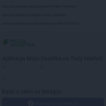
BRICOMARCHE
Rypin
Jaki jest ulubiony żel pod prysznic Polek i Polaków?
BRICOMARCHE
Sandomierz
Jaki jest ulubiony szampon Polek i Polaków?
BRICOMARCHE
Sanok
BRICOMARCHE
Sędziszów Małopolski
Jaki jest ulubiony ręcznik papierowy Polek i Polaków?
BRICOMARCHE
Siedlce
BRICOMARCHE
Siemianowice Śląskie
BRICOMARCHE
Sierpc
BRICOMARCHE
Skierniewice
BRICOMARCHE
Skórzewo
BRICOMARCHE
Słubice
Aplikacja Moja Gazetka na Twój telefon!
BRICOMARCHE
Słupca
BRICOMARCHE
Sokółka
BRICOMARCHE
Sokołów Podlaski
BRICOMARCHE
Starachowice
BRICOMARCHE
Stargard
Bądź z nami na bieżąco
BRICOMARCHE
Starogard Gdański
BRICOMARCHE
Staszów
BRICOMARCHE
Strzegom
Obserwuj nas na Facebook