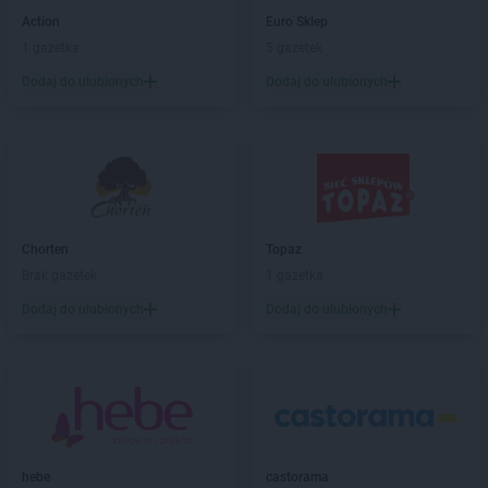
BRICOMARCHE
Dębno
Action
Euro Sklep
BRICOMARCHE
Dobre Miasto
1 gazetka
5 gazetek
BRICOMARCHE
Działdowo
BRICOMARCHE
Dzierżoniów
Dodaj do ulubionych
Dodaj do ulubionych
BRICOMARCHE
Garwolin
BRICOMARCHE
Giżycko
BRICOMARCHE
Głogów
BRICOMARCHE
Głubczyce
BRICOMARCHE
Głuchołazy
Chorten
Topaz
BRICOMARCHE
Gniezno
Brak gazetek
1 gazetka
BRICOMARCHE
Gogolin
BRICOMARCHE
Goleniów
Dodaj do ulubionych
Dodaj do ulubionych
BRICOMARCHE
Golub-Dobrzyń
BRICOMARCHE
Góra Kalwaria
BRICOMARCHE
Gorlice
BRICOMARCHE
Gostynin
BRICOMARCHE
Grodzisk Wielkopolski
BRICOMARCHE
Grójec
hebe
castorama