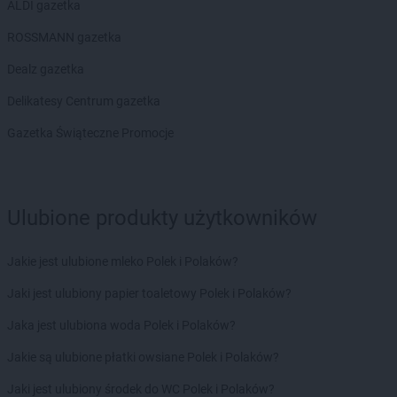
ALDI gazetka
BRICOMARCHE
Polkowice
BRICOMARCHE
Poznań
ROSSMANN gazetka
BRICOMARCHE
Pruszcz Gdański
Dealz gazetka
BRICOMARCHE
Przasnysz
BRICOMARCHE
Przemyśl
Delikatesy Centrum gazetka
BRICOMARCHE
Przeworsk
Gazetka Świąteczne Promocje
BRICOMARCHE
Pszczyna
BRICOMARCHE
Puck
BRICOMARCHE
Pyrzyce
Ulubione produkty użytkowników
BRICOMARCHE
Racibórz
BRICOMARCHE
Radomsko
BRICOMARCHE
Radziejów
Jakie jest ulubione mleko Polek i Polaków?
BRICOMARCHE
Radzyń Podlaski
Jaki jest ulubiony papier toaletowy Polek i Polaków?
BRICOMARCHE
Rawa Mazowiecka
BRICOMARCHE
Rawicz
Jaka jest ulubiona woda Polek i Polaków?
BRICOMARCHE
Ruda
Jakie są ulubione płatki owsiane Polek i Polaków?
BRICOMARCHE
Ruda Śląska
BRICOMARCHE
Rydułtowy
Jaki jest ulubiony środek do WC Polek i Polaków?