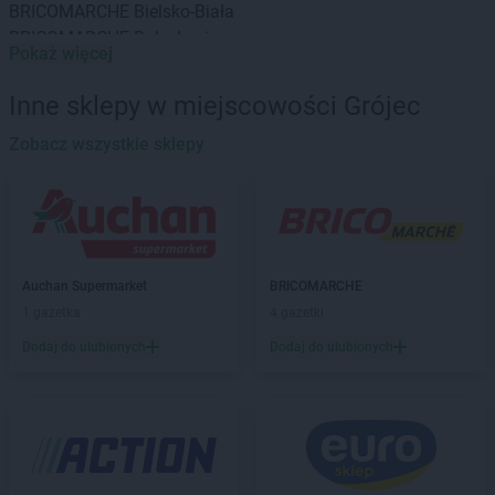
BRICOMARCHE
Bielsko-Biała
BRICOMARCHE
Bolesławiec
Pokaż więcej
BRICOMARCHE
Braniewo
BRICOMARCHE
Brodnica
Inne sklepy w miejscowości Grójec
BRICOMARCHE
Brwinów
BRICOMARCHE
Zobacz wszystkie sklepy
Brzeg
BRICOMARCHE
Brzeg Dolny
BRICOMARCHE
Brzesko
BRICOMARCHE
Brzeszcze
BRICOMARCHE
Bytom
BRICOMARCHE
Bytów
Auchan Supermarket
BRICOMARCHE
1 gazetka
4 gazetki
BRICOMARCHE
Chodzież
BRICOMARCHE
Choszczno
Dodaj do ulubionych
Dodaj do ulubionych
BRICOMARCHE
Czarnków
BRICOMARCHE
Dąbrowa Tarnowska
BRICOMARCHE
Darłowo
BRICOMARCHE
Dębica