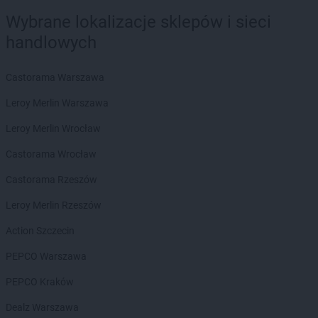
BRICOMARCHE
Malbork
Wybrane lokalizacje sklepów i sieci
BRICOMARCHE
Miechów
handlowych
BRICOMARCHE
Międzyrzec Podlaski
BRICOMARCHE
Międzyrzecz
Castorama Warszawa
BRICOMARCHE
Mielec
BRICOMARCHE
Milicz
Leroy Merlin Warszawa
BRICOMARCHE
Mława
Leroy Merlin Wrocław
BRICOMARCHE
Mogilno
BRICOMARCHE
Mrągowo
Castorama Wrocław
BRICOMARCHE
Myszków
Castorama Rzeszów
BRICOMARCHE
Namysłów
Leroy Merlin Rzeszów
BRICOMARCHE
Nidzica
BRICOMARCHE
Nowa Ruda
Action Szczecin
BRICOMARCHE
Nowa Sól
PEPCO Warszawa
BRICOMARCHE
Nowy Tomyśl
BRICOMARCHE
Nysa
PEPCO Kraków
BRICOMARCHE
Dealz Warszawa
Oborniki