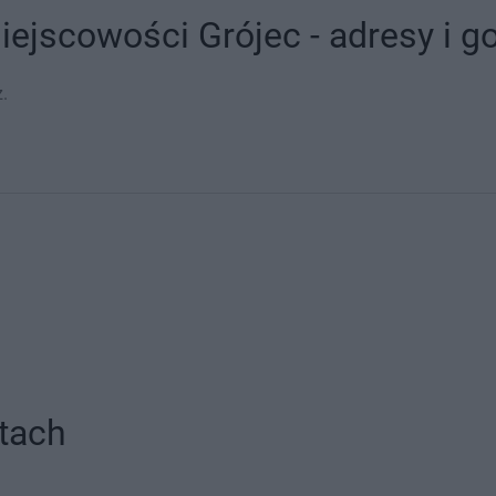
ejscowości Grójec - adresy i g
.
tach