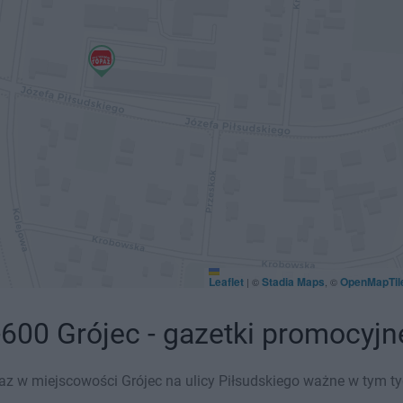
Leaflet
Stadia Maps
OpenMapTil
|
©
, ©
600 Grójec - gazetki promocyjn
z w miejscowości Grójec na ulicy Piłsudskiego ważne w tym tygo