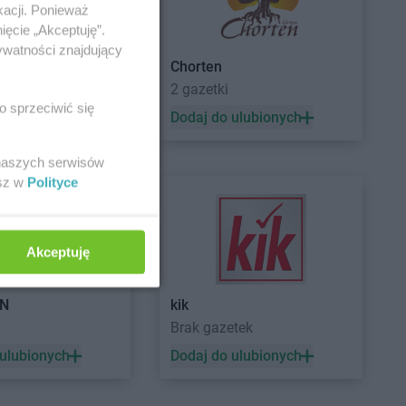
kacji. Ponieważ
i
ięcie „Akceptuję”.
ywatności znajdujący
ep
Chorten
etek
2 gazetki
o sprzeciwić się
 ulubionych
Dodaj do ulubionych
 naszych serwisów
esz w
Polityce
żebry
Akceptuję
AN
kik
Brak gazetek
ków
 ulubionych
Dodaj do ulubionych