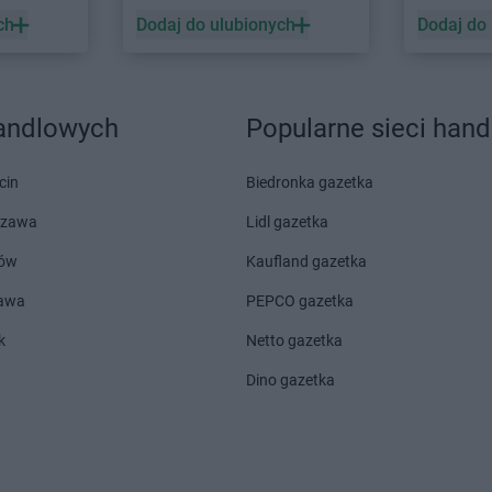
ch
Dodaj do ulubionych
Dodaj do
handlowych
Popularne sieci han
cin
Biedronka gazetka
szawa
Lidl gazetka
ów
Kaufland gazetka
zawa
PEPCO gazetka
k
Netto gazetka
Dino gazetka