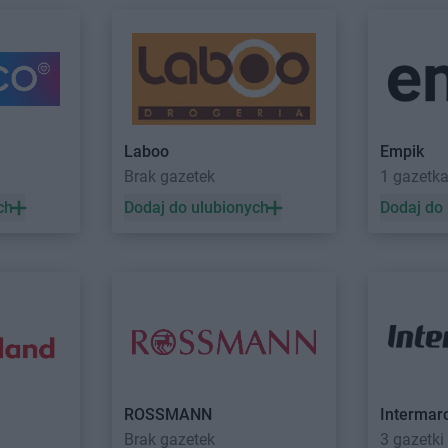
Laboo
Empik
Brak gazetek
1 gazetk
ch
Dodaj do ulubionych
Dodaj do
ROSSMANN
Intermar
Brak gazetek
3 gazetki