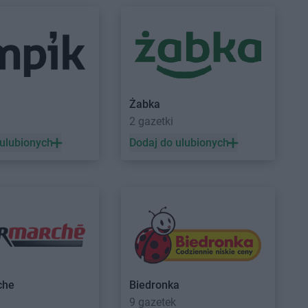
Żabka
a
2 gazetki
 ulubionych
Dodaj do ulubionych
che
Biedronka
9 gazetek