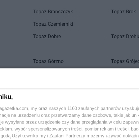
Topaz
Brańszczyk
Topaz
Brok
Topaz
Czemierniki
Topaz
Dobre
Topaz
Drohi
Topaz
Górzno
Topaz
Gróje
a
niku,
Topaz
Kosów Lacki
 Grójec
Zobacz wszystkie sklepy
jagazetka.com, my oraz naszych 1160 zaufanych partnerów uzyskuj
Topaz
Leopoldów
Topaz
Luba
cje na urządzeniu oraz przetwarzamy dane osobowe, takie jak unika
je wysyłane przez urządzenie czy dane przeglądania w celu zapewn
Topaz
Łuków
klam, wybór spersonalizowanych treści, pomiar reklam i treści, bad
 zgodą Użytkownika my i Zaufani Partnerzy możemy używać dokład
Topaz
Mińsk Mazowiecki
Topaz
Moko