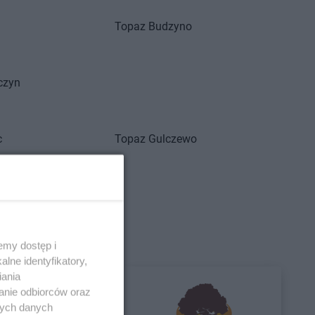
Topaz
Budzyno
czyn
c
Topaz
Gulczewo
emy dostęp i
rtów
Topaz
Lucynów
lne identyfikatory,
iania
anie odbiorców oraz
nych danych
body