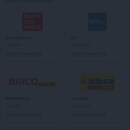
Chorten
Zobacz wszystkie sklepy
Banie
Chorten
Banino
Chorten
Baranowo
Chorten
Barchów
Chorten
Barcikowo
Chorten
Barcin
Black Red White
BLU
Chorten
Bargłów Kościelny
1 gazetka
Brak gazetek
Chorten
Bartniki
Dodaj do ulubionych
Dodaj do ulubionych
Chorten
Bartołty Wielkie
Chorten
Bartoszyce
Chorten
Będzieszyn
Chorten
Bełchatów
Chorten
Bezledy
Chorten
Biała Niżna
Chorten
Biała Piska
BRICOMARCHE
abra meble
Chorten
Biała Podlaska
6 gazetek
Brak gazetek
Chorten
Biała Rawska
Dodaj do ulubionych
Dodaj do ulubionych
Chorten
Białebłoto-Kobyla
Chorten
Białebłoto-Stara Wieś