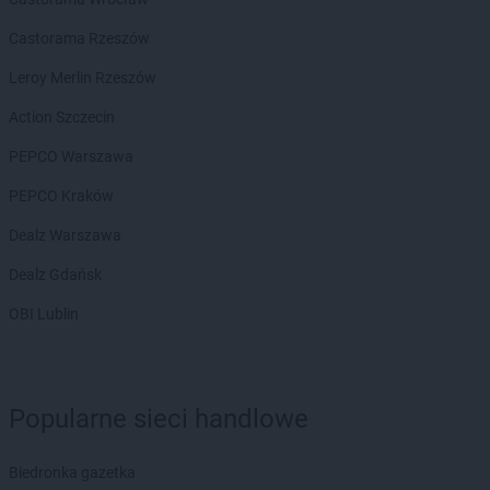
Chorten
Dąbrowa Białostocka
Chorten
Dąbrowa Chełmińska
Castorama Rzeszów
Chorten
Dąbrowa Tarnowska
Leroy Merlin Rzeszów
Chorten
Dąbrowa Wielka
Chorten
Dąbrowa-Kaski
Action Szczecin
Chorten
Dąbrówka
PEPCO Warszawa
Chorten
Dąbrówka Kościelna
Chorten
Dąbrówka Leśna
PEPCO Kraków
Chorten
Dąbrówki
Dealz Warszawa
Chorten
Dąbrówno
Chorten
Darłowo
Dealz Gdańsk
Chorten
Dębki
OBI Lublin
Chorten
Dębna
Chorten
Dębnik
Chorten
Dębno
Chorten
Dębowica
Popularne sieci handlowe
Chorten
Debrzno
Chorten
Dębsk
Biedronka gazetka
Chorten
Długa Kościelna