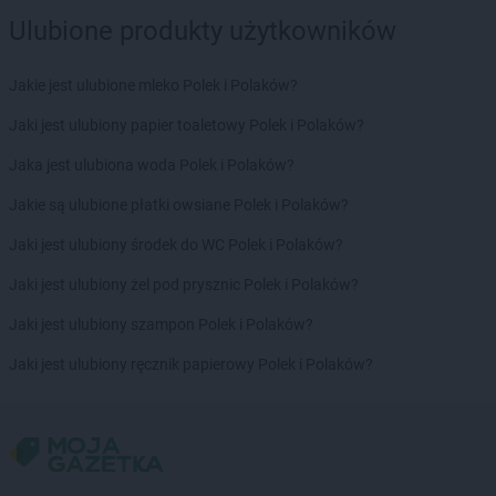
Chorten
Dubiny
Ulubione produkty użytkowników
Chorten
Dubów
Chorten
Duczki
Jakie jest ulubione mleko Polek i Polaków?
Chorten
Dulcza Mała
Chorten
Jaki jest ulubiony papier toaletowy Polek i Polaków?
Działdowo
Chorten
Działki
Jaka jest ulubiona woda Polek i Polaków?
Chorten
Dziechciniec
Chorten
Jakie są ulubione płatki owsiane Polek i Polaków?
Dzięcielec
Chorten
Dzierlin
Jaki jest ulubiony środek do WC Polek i Polaków?
Chorten
Dzierzgów
Chorten
Jaki jest ulubiony żel pod prysznic Polek i Polaków?
Dzierżoniów
Chorten
Dziewin
Jaki jest ulubiony szampon Polek i Polaków?
Chorten
Elbląg
Jaki jest ulubiony ręcznik papierowy Polek i Polaków?
Chorten
Ełk
Chorten
Elżbietów
Chorten
Filipów
Chorten
Frampol