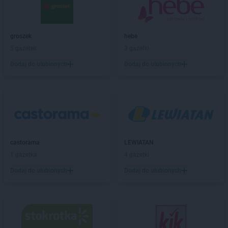
Chorten
Biskupiec-Kolonia Trzecia
Chorten
Błędowo
Chorten
Blochy
groszek
hebe
Chorten
Błonie
5 gazetek
3 gazetki
Chorten
Bobrówka
Dodaj do ulubionych
Dodaj do ulubionych
Chorten
Bobrowniki
Chorten
Bochnia
Chorten
Boćki
Chorten
Bodaczów
Chorten
Bogatynia
Chorten
Bogdanka
Chorten
castorama
Bojano
LEWIATAN
Chorten
1 gazetka
Bolęcin
4 gazetki
Chorten
Bolesławiec
Dodaj do ulubionych
Dodaj do ulubionych
Chorten
Bolimów
Chorten
Bolków
Chorten
Bolszewo
Chorten
Borek