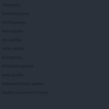
Chorten
Długie
Lidl gazetka
Chorten
Dobre
Kaufland gazetka
Chorten
Dobry Las
Chorten
Dobrzyniewo Duże
PEPCO gazetka
Chorten
Dobrzyniewo Fabryczne
Netto gazetka
Chorten
Dokudów Drugi
Chorten
Dolistowo Nowe
Dino gazetka
Chorten
Dolna Grupa
Action gazetka
Chorten
Domaniew
Chorten
Dopiewo
ALDI gazetka
Chorten
Drawsko Pomorskie
ROSSMANN gazetka
Chorten
Drążdżewo
Chorten
Drohiczyn
Dealz gazetka
Chorten
Drozdowo
Delikatesy Centrum gazetka
Chorten
Drwęck
Chorten
Drwinia
Gazetka Świąteczne Promocje
Chorten
Drzewica
Chorten
Drzonówko
Chorten
Drzycim