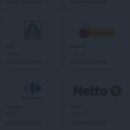
Dodaj do ulubionych
Dodaj do ulubionych
Chorten
Chojnice
Chorten
Chojno Nowe Drugie
Chorten
Chojnów
Chorten
Choroszcz
Chorten
Chorzów
Chorten
Choszczewo
Chorten
ALDI
Choszczno
Biedronka
Chorten
2 gazetki
Chrzanów
7 gazetek
Chorten
Ciechanów
Dodaj do ulubionych
Dodaj do ulubionych
Chorten
Ciechanowiec
Chorten
Ciemne
Chorten
Cierno-Żabieniec
Chorten
Cieszyn
Chorten
Cisewie
Chorten
Cyców-Kolonia Druga
Carrefour
NETTO
Chorten
Czadrów
4 gazetki
3 gazetki
Chorten
Czaple
Chorten
Dodaj do ulubionych
Czarna
Dodaj do ulubionych