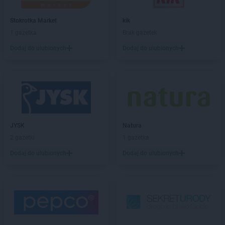
Chorten
Borki
Chorten
Borkowo
Stokrotka Market
kik
Chorten
Borów Wielki
1 gazetka
Brak gazetek
Chorten
Borowe
Chorten
Dodaj do ulubionych
Borowina
Dodaj do ulubionych
Chorten
Borzęcin Duży
Chorten
Borzymy
Chorten
Boże
Chorten
Braciejówka
Chorten
Bramki
Chorten
Braniewo
JYSK
Natura
Chorten
Brańsk
2 gazetki
1 gazetka
Chorten
Brenna
Dodaj do ulubionych
Dodaj do ulubionych
Chorten
Brochów
Chorten
Brójce
Chorten
Brok
Chorten
Brończany
Chorten
Broniewice
Chorten
Bronowo