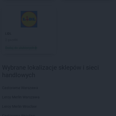
Chorten
Czarna Białostocka
Chorten
Czarna Wieś Kościelna
Chorten
Czarnków
Chorten
Czarnotrzew
Chorten
Czarnów
Chorten
Czarny Bór
LIDL
Chorten
Czechowice-Dziedzice
2 gazetki
Chorten
Czernice Borowe
Dodaj do ulubionych
Chorten
Czerniewice
Chorten
Czernikowo
Chorten
Czerwieńsk
Wybrane lokalizacje sklepów i sieci
Chorten
Częstochowa
handlowych
Chorten
Człuchów
Chorten
Czosnów
Chorten
Czyczkowy
Castorama Warszawa
Chorten
Czyże
Leroy Merlin Warszawa
Chorten
Czyżew
Leroy Merlin Wrocław
Chorten
Dąbrowa
Castorama Wrocław