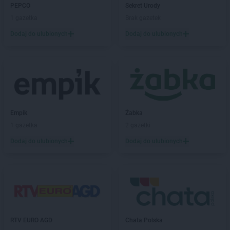
Chorten
Brudki Stare
PEPCO
Sekret Urody
Chorten
Brusy
1 gazetka
Brak gazetek
Chorten
Brwinów
Dodaj do ulubionych
Dodaj do ulubionych
Chorten
Brzesko
Chorten
Brzeszcze
Chorten
Brzezie
Chorten
Brzeźnica
Chorten
Brzeźnio
Chorten
Brzóski-Gromki
Empik
Żabka
Chorten
Brzoza
1 gazetka
2 gazetki
Chorten
Brzozówka
Chorten
Budki Piaseckie
Dodaj do ulubionych
Dodaj do ulubionych
Chorten
Budy Barcząckie
Chorten
Budziska
Chorten
Bugaj
Chorten
Buk
Chorten
Bukowiec
Chorten
Bukowina
RTV EURO AGD
Chata Polska
Chorten
Burkat