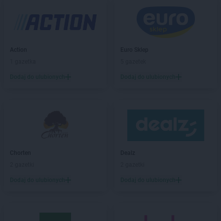
Chorten
Białobiel
Chorten
Białobrzegi
Chorten
Białogard
Chorten
Białogóra
Action
Euro Sklep
Chorten
Białousy
1 gazetka
5 gazetek
Chorten
Białowieża
Chorten
Białożewin
Dodaj do ulubionych
Dodaj do ulubionych
Chorten
Białystok
Chorten
Biecz
Chorten
Biedaszki
Chorten
Biedrzychowice
Chorten
Bielany-Żyłaki
Chorten
Bielicha
Chorten
Dealz
Chorten
Bieliny
2 gazetki
2 gazetki
Chorten
Bielsk Podlaski
Dodaj do ulubionych
Dodaj do ulubionych
Chorten
Bielsko-Biała
Chorten
Bierwce
Chorten
Biłgoraj
Chorten
Biskupiec