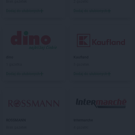
Brak gazetek
2 gazetki
Chorten
Burzyn
Dodaj do ulubionych
Dodaj do ulubionych
Chorten
Bydgoszcz
Chorten
Bytom
Chorten
Bytów
Chorten
Cekcyn
Chorten
Celestynów
Chorten
Celiny
dino
Kaufland
Chorten
Cepno
1 gazetka
5 gazetek
Chorten
Chałupy
Dodaj do ulubionych
Dodaj do ulubionych
Chorten
Chełm
Chorten
Chełm Śląski
Chorten
Chełmek
Chorten
Chełmno
Chorten
Chełmża
Chorten
Chłopy
Chorten
Chociule
ROSSMANN
Intermarche
Chorten
Chociw
Brak gazetek
4 gazetki
Chorten
Chodzież