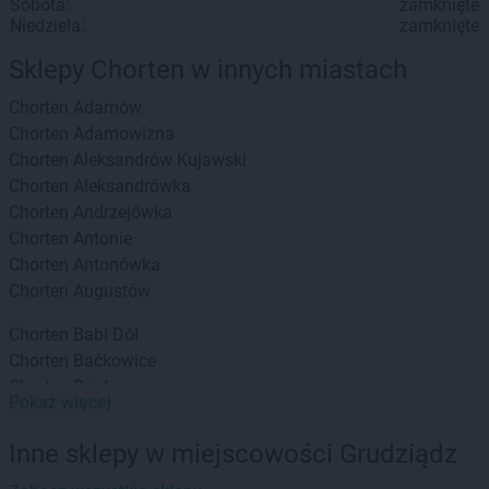
Sobota:
zamknięte
Niedziela:
zamknięte
Sklepy Chorten w innych miastach
Chorten
Adamów
Chorten
Adamowizna
Chorten
Aleksandrów Kujawski
Chorten
Aleksandrówka
Chorten
Andrzejówka
Chorten
Antonie
Chorten
Antonówka
Chorten
Augustów
Chorten
Babi Dół
Chorten
Baćkowice
Chorten
Bajdy
Pokaż więcej
Chorten
Bajki-Zalesie
Chorten
Bakałarzewo
Inne sklepy w miejscowości Grudziądz
Chorten
Bąkowo