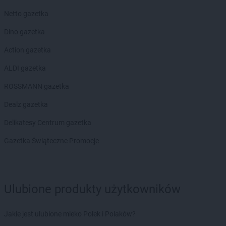
Chorten
Bobrówka
Netto gazetka
Chorten
Bobrowniki
Chorten
Bochnia
Dino gazetka
Chorten
Boćki
Action gazetka
Chorten
Bodaczów
Chorten
Bogatynia
ALDI gazetka
Chorten
Bogdanka
ROSSMANN gazetka
Chorten
Bojano
Chorten
Bolęcin
Dealz gazetka
Chorten
Bolesławiec
Delikatesy Centrum gazetka
Chorten
Bolimów
Chorten
Bolków
Gazetka Świąteczne Promocje
Chorten
Bolszewo
Chorten
Borek
Chorten
Borki
Ulubione produkty użytkowników
Chorten
Borkowo
Chorten
Borów Wielki
Chorten
Borowe
Jakie jest ulubione mleko Polek i Polaków?
Chorten
Borowina