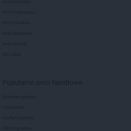
Chorten
Białousy
Action Szczecin
Chorten
Białowieża
PEPCO Warszawa
Chorten
Białożewin
Chorten
Białystok
PEPCO Kraków
Chorten
Biecz
Dealz Warszawa
Chorten
Biedaszki
Chorten
Biedrzychowice
Dealz Gdańsk
Chorten
Bielany-Żyłaki
OBI Lublin
Chorten
Bielicha
Chorten
Bieliny
Chorten
Bielsk Podlaski
Chorten
Bielsko-Biała
Popularne sieci handlowe
Chorten
Bierwce
Chorten
Biłgoraj
Biedronka gazetka
Chorten
Biskupiec
Chorten
Biskupiec-Kolonia Trzecia
Lidl gazetka
Chorten
Błędowo
Kaufland gazetka
Chorten
Blochy
Chorten
Błonie
PEPCO gazetka