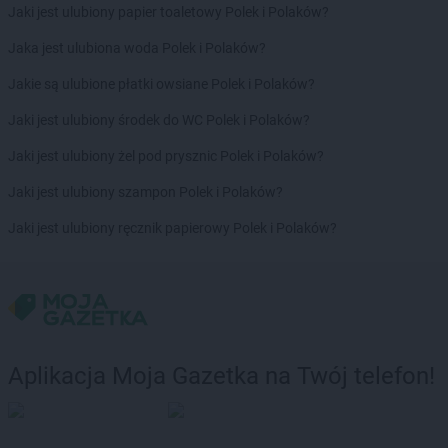
Jaki jest ulubiony papier toaletowy Polek i Polaków?
Chorten
Borzęcin Duży
Chorten
Borzymy
Jaka jest ulubiona woda Polek i Polaków?
Chorten
Boże
Jakie są ulubione płatki owsiane Polek i Polaków?
Chorten
Braciejówka
Chorten
Bramki
Jaki jest ulubiony środek do WC Polek i Polaków?
Chorten
Braniewo
Jaki jest ulubiony żel pod prysznic Polek i Polaków?
Chorten
Brańsk
Chorten
Brenna
Jaki jest ulubiony szampon Polek i Polaków?
Chorten
Brochów
Jaki jest ulubiony ręcznik papierowy Polek i Polaków?
Chorten
Brójce
Chorten
Brok
Chorten
Brończany
Chorten
Broniewice
Chorten
Bronowo
Chorten
Brudki Stare
Aplikacja Moja Gazetka na Twój telefon!
Chorten
Brusy
Chorten
Brwinów
Chorten
Brzesko