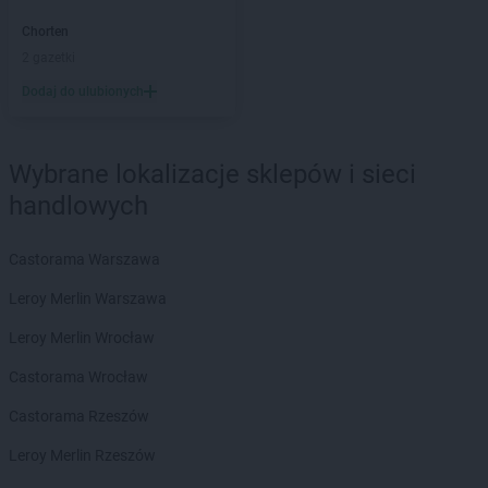
Chorten
Barcin
Chorten
Chorten
Bargłów Kościelny
2 gazetki
Chorten
Bartniki
Dodaj do ulubionych
Chorten
Bartołty Wielkie
Chorten
Bartoszyce
Chorten
Będzieszyn
Wybrane lokalizacje sklepów i sieci
Chorten
Bełchatów
handlowych
Chorten
Bezledy
Chorten
Biała Niżna
Chorten
Biała Piska
Castorama Warszawa
Chorten
Biała Podlaska
Leroy Merlin Warszawa
Chorten
Biała Rawska
Chorten
Białebłoto-Kobyla
Leroy Merlin Wrocław
Chorten
Białebłoto-Stara Wieś
Castorama Wrocław
Chorten
Białobiel
Chorten
Białobrzegi
Castorama Rzeszów
Chorten
Białogard
Leroy Merlin Rzeszów
Chorten
Białogóra