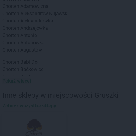
Chorten
Adamowizna
Chorten
Aleksandrów Kujawski
Chorten
Aleksandrówka
Chorten
Andrzejówka
Chorten
Antonie
Chorten
Antonówka
Chorten
Augustów
Chorten
Babi Dół
Chorten
Baćkowice
Chorten
Bajdy
Pokaż więcej
Chorten
Bajki-Zalesie
Chorten
Bakałarzewo
Inne sklepy w miejscowości Gruszki
Chorten
Bąkowo
Chorten
Zobacz wszystkie sklepy
Banie
Chorten
Banino
Chorten
Baranowo
Chorten
Barchów
Chorten
Barcikowo