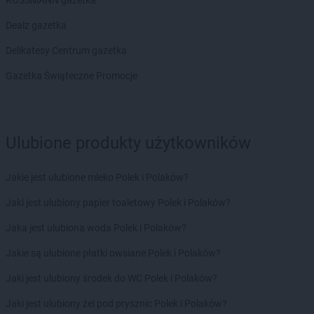
Natura
ROSSMANN gazetka
Świnoujście
Dealz gazetka
Natura
Tarnobrzeg
Natura
Tarnowskie Góry
Delikatesy Centrum gazetka
Natura
Tomaszów Mazowiecki
Gazetka Świąteczne Promocje
Natura
Toruń
Natura
Tychy
Natura
Warszawa
Ulubione produkty użytkowników
Natura
Wejherowo
Natura
Wieluń
Natura
Włocławek
Jakie jest ulubione mleko Polek i Polaków?
Natura
Wodzisław Śląski
Jaki jest ulubiony papier toaletowy Polek i Polaków?
Natura
Wolsztyn
Natura
Wrocław
Jaka jest ulubiona woda Polek i Polaków?
Natura
Września
Jakie są ulubione płatki owsiane Polek i Polaków?
Natura
Wyszków
Jaki jest ulubiony środek do WC Polek i Polaków?
Natura
Ząbki
Natura
Zagórz
Jaki jest ulubiony żel pod prysznic Polek i Polaków?