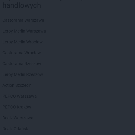
Natura
Parczew
handlowych
Natura
Piła
Natura
Pińczów
Castorama Warszawa
Natura
Piotrków Trybunalski
Leroy Merlin Warszawa
Natura
Płock
Natura
Płońsk
Leroy Merlin Wrocław
Natura
Pobiedziska
Castorama Wrocław
Natura
Poznań
Natura
Prudnik
Castorama Rzeszów
Natura
Pruszków
Leroy Merlin Rzeszów
Natura
Przemyśl
Natura
Puławy
Action Szczecin
Natura
Pułtusk
PEPCO Warszawa
Natura
Racibórz
PEPCO Kraków
Natura
Radom
Natura
Radomsko
Dealz Warszawa
Natura
Radzyń Podlaski
Dealz Gdańsk
Natura
Rawa Mazowiecka