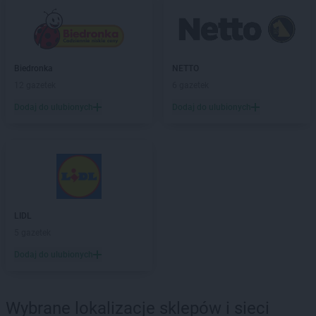
Natura
Namysłów
Natura
Nidzica
Natura
Nowe Miasto nad Pilicą
Natura
Nowogard
Biedronka
NETTO
Natura
Nowy Dwór Mazowiecki
12 gazetek
6 gazetek
Natura
Nowy Sącz
Dodaj do ulubionych
Dodaj do ulubionych
Natura
Nowy Targ
Natura
Nysa
Natura
Oleśnica
Natura
Olsztyn
Natura
Osielsko
Natura
Ostróda
LIDL
Natura
Ostrołęka
5 gazetek
Natura
Ostrów Mazowiecka
Dodaj do ulubionych
Natura
Ostrów Wielkopolski
Natura
Ostrowiec Świętokrzyski
Natura
Otwock
Wybrane lokalizacje sklepów i sieci