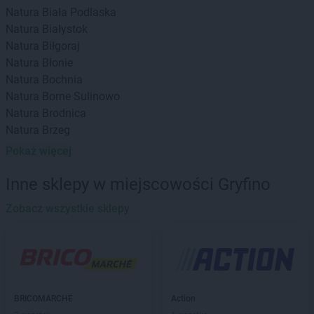
Natura
Biała Podlaska
Natura
Białystok
Natura
Biłgoraj
Natura
Błonie
Natura
Bochnia
Natura
Borne Sulinowo
Natura
Brodnica
Natura
Brzeg
Natura
Brzesko
Pokaż więcej
Natura
Busko-Zdrój
Natura
Bydgoszcz
Inne sklepy w miejscowości Gryfino
Natura
Zobacz wszystkie sklepy
Chełm
Natura
Chełmża
Natura
Chojnice
Natura
Ciechocinek
Natura
Dąbrowa Górnicza
BRICOMARCHE
Action
Natura
Dębica