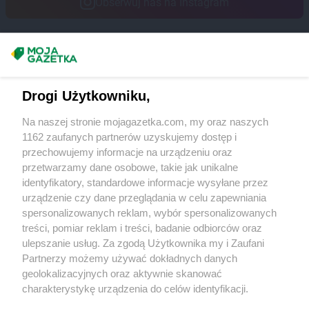
Obserwuj nas na Instagram
Masz sugestie lub pytania?
Napisz do nas:
support@mojagazetka.com
Drogi Użytkowniku,
Współpraca z nami
Na naszej stronie mojagazetka.com, my oraz naszych
Zobacz szczegóły
1162 zaufanych partnerów uzyskujemy dostęp i
Retail Radar – analiza rynku
przechowujemy informacje na urządzeniu oraz
przetwarzamy dane osobowe, takie jak unikalne
identyfikatory, standardowe informacje wysyłane przez
Wasze ulubione produkty
urządzenie czy dane przeglądania w celu zapewniania
spersonalizowanych reklam, wybór spersonalizowanych
Regulamin serwisu i polityka prywatności
treści, pomiar reklam i treści, badanie odbiorców oraz
ulepszanie usług. Za zgodą Użytkownika my i Zaufani
Mapa strony
Partnerzy możemy używać dokładnych danych
geolokalizacyjnych oraz aktywnie skanować
Zawsze najnowsze gazetki w naszej
Wszystkie miasta z lokalizacjami sklepów
charakterystykę urządzenia do celów identyfikacji.
Ponieważ cenimy Twoją prywatność, prosimy o zgodę na
aplikacji