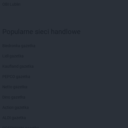
OBI Lublin
Natura
Sandomierz
Natura
Sanok
Natura
Sieradz
Natura
Sierpc
Popularne sieci handlowe
Natura
Skarżysko-Kamienna
Natura
Skierniewice
Biedronka gazetka
Natura
Skoczów
Natura
Słubice
Lidl gazetka
Natura
Sochaczew
Kaufland gazetka
Natura
Sokołów Podlaski
Natura
Staszów
PEPCO gazetka
Natura
Strzelce Opolskie
Netto gazetka
Natura
Studzianki
Natura
Szczytno
Dino gazetka
Natura
Action gazetka
Środa Wielkopolska
Natura
Świebodzin
ALDI gazetka
Natura
Świecie