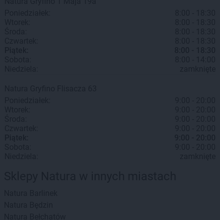
Natura
Gryfino
1 Maja 19a
Poniedziałek:
8:00 - 18:30
Wtorek:
8:00 - 18:30
Środa:
8:00 - 18:30
Czwartek:
8:00 - 18:30
Piątek:
8:00 - 18:30
Sobota:
8:00 - 14:00
Niedziela:
zamknięte
Natura
Gryfino
Flisacza 63
Poniedziałek:
9:00 - 20:00
Wtorek:
9:00 - 20:00
Środa:
9:00 - 20:00
Czwartek:
9:00 - 20:00
Piątek:
9:00 - 20:00
Sobota:
9:00 - 20:00
Niedziela:
zamknięte
Sklepy Natura w innych miastach
Natura
Barlinek
Natura
Będzin
Natura
Bełchatów