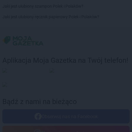
Natura
Zduńska Wola
Jaki jest ulubiony szampon Polek i Polaków?
Natura
Zielona Góra
Natura
Złotów
Jaki jest ulubiony ręcznik papierowy Polek i Polaków?
Natura
Żagań
Natura
Żary
Natura
Żnin
Natura
Żyrardów
Natura
Żywiec
Aplikacja Moja Gazetka na Twój telefon!
Bądź z nami na bieżąco
Obserwuj nas na Facebook