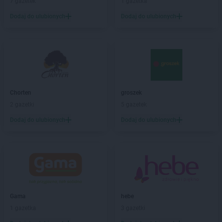
7 gazetek
1 gazetka
Natura
Działdowo
Dodaj do ulubionych
Dodaj do ulubionych
Natura
Garwolin
Natura
Gdańsk
Natura
Gdynia
Natura
Gliwice
Natura
Głogów
Natura
Głubczyce
Chorten
groszek
Natura
Gniezno
2 gazetki
5 gazetek
Natura
Gołdap
Natura
Gorzów Wielkopolski
Dodaj do ulubionych
Dodaj do ulubionych
Natura
Gostyń
Natura
Grodzisk Mazowiecki
Natura
Grudziądz
Natura
Gryfino
Natura
Iława
Gama
hebe
Natura
Inowrocław
1 gazetka
3 gazetki
Natura
Janów Lubelski