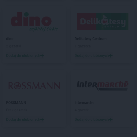
Natura
Kudowa-Zdrój
Natura
Kutno
Natura
Łęczna
Natura
Łódź
Natura
dino
Łuków
Delikatesy Centrum
2 gazetki
1 gazetka
Natura
Legionowo
Dodaj do ulubionych
Dodaj do ulubionych
Natura
Legnica
Natura
Limanowa
Natura
Lubań
Natura
Lubartów
Natura
Lublin
Natura
Malbork
ROSSMANN
Intermarche
Natura
Mińsk Mazowiecki
Brak gazetek
4 gazetki
Natura
Morąg
Dodaj do ulubionych
Dodaj do ulubionych
Natura
Myślenice
Natura
Nakło nad Notecią