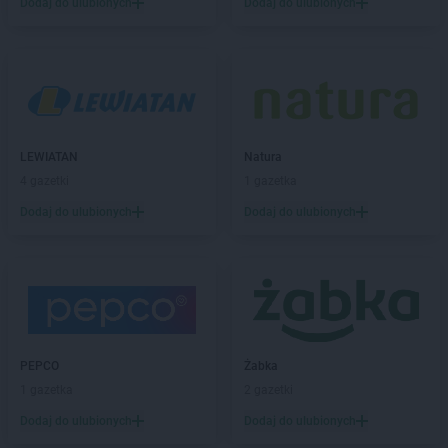
Dodaj do ulubionych
Dodaj do ulubionych
Natura
Jarocin
Natura
Jarosław
Natura
Jasło
Natura
Kadzidło
Natura
Kamień Pomorski
Natura
Kamienna Góra
LEWIATAN
Natura
Natura
Kartuzy
4 gazetki
1 gazetka
Natura
Katowice
Dodaj do ulubionych
Dodaj do ulubionych
Natura
Kędzierzyn-Koźle
Natura
Kielce
Natura
Kołobrzeg
Natura
Konin
Natura
Końskie
Natura
Kościan
PEPCO
Żabka
Natura
Kozienice
1 gazetka
2 gazetki
Natura
Kraków
Natura
Krosno
Dodaj do ulubionych
Dodaj do ulubionych
Natura
Krynica-Zdrój