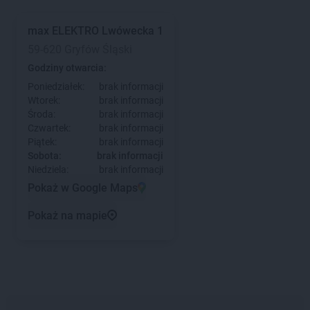
max ELEKTRO
Lwówecka 1
59-620 Gryfów Śląski
Godziny otwarcia:
Poniedziałek:
brak informacji
Wtorek:
brak informacji
Środa:
brak informacji
Czwartek:
brak informacji
Piątek:
brak informacji
Sobota:
brak informacji
Niedziela:
brak informacji
Pokaż w Google Maps
Pokaż na mapie