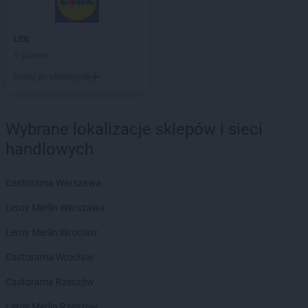
max ELEKTRO
Czyżew
max ELEKTRO
Dąbrowa Białostocka
LIDL
max ELEKTRO
Dębica
5 gazetek
max ELEKTRO
Dębno
Dodaj do ulubionych
max ELEKTRO
Debrzno
max ELEKTRO
Dobczyce
max ELEKTRO
Dobiegniew
Wybrane lokalizacje sklepów i sieci
max ELEKTRO
Dobrodzień
handlowych
max ELEKTRO
Dobrzyca
max ELEKTRO
Dubiecko
Castorama Warszawa
max ELEKTRO
Dukla
max ELEKTRO
Dynów
Leroy Merlin Warszawa
max ELEKTRO
Działdowo
Leroy Merlin Wrocław
max ELEKTRO
Działoszyn
max ELEKTRO
Dzierzgoń
Castorama Wrocław
max ELEKTRO
Dzierżysław
Castorama Rzeszów
max ELEKTRO
Ełk
Leroy Merlin Rzeszów