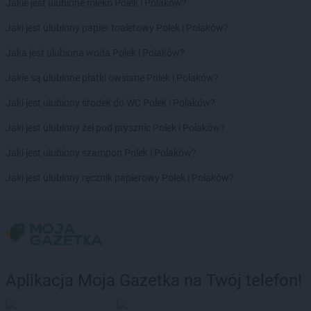
Jakie jest ulubione mleko Polek i Polaków?
max ELEKTRO
Jędrzejów
max ELEKTRO
Jeziorany
Jaki jest ulubiony papier toaletowy Polek i Polaków?
max ELEKTRO
Jordanów
Jaka jest ulubiona woda Polek i Polaków?
max ELEKTRO
Kalisz
Jakie są ulubione płatki owsiane Polek i Polaków?
max ELEKTRO
Kalwaria Zebrzydowska
Jaki jest ulubiony środek do WC Polek i Polaków?
max ELEKTRO
Kamień Pomorski
max ELEKTRO
Kamienna Góra
Jaki jest ulubiony żel pod prysznic Polek i Polaków?
max ELEKTRO
Kamionna
Jaki jest ulubiony szampon Polek i Polaków?
max ELEKTRO
Karolina-Kolonia
max ELEKTRO
Kartuzy
Jaki jest ulubiony ręcznik papierowy Polek i Polaków?
max ELEKTRO
Katowice
max ELEKTRO
Kazimierza Wielka
max ELEKTRO
Kędzierzyn-Koźle
max ELEKTRO
Kępice
max ELEKTRO
Kępno
max ELEKTRO
Kłobuck
Aplikacja Moja Gazetka na Twój telefon!
max ELEKTRO
Kłodawa
max ELEKTRO
Kłodzko