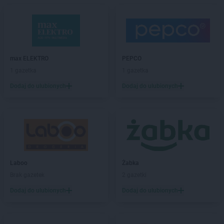
max ELEKTRO
Biłgoraj
max ELEKTRO
Bisztynek
max ELEKTRO
Blachownia
max ELEKTRO
Bochnia
max ELEKTRO
Bodzentyn
max ELEKTRO
PEPCO
max ELEKTRO
Bolesławiec
1 gazetka
1 gazetka
max ELEKTRO
Brańsk
Dodaj do ulubionych
Dodaj do ulubionych
max ELEKTRO
Brodnica
max ELEKTRO
Brusy
max ELEKTRO
Brzeg
max ELEKTRO
Brzostek
max ELEKTRO
Brzozów
max ELEKTRO
Busko-Zdrój
max ELEKTRO
Bychawa
Laboo
Żabka
max ELEKTRO
Bystrzyca Kłodzka
Brak gazetek
2 gazetki
max ELEKTRO
Bytów
Dodaj do ulubionych
Dodaj do ulubionych
max ELEKTRO
Chełm
max ELEKTRO
Chełmno