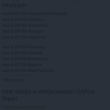
miastach
max ELEKTRO
Aleksandrów Kujawski
max ELEKTRO
Alwernia
max ELEKTRO
Andrychów
max ELEKTRO
Annopol
max ELEKTRO
Augustów
max ELEKTRO
Barczewo
max ELEKTRO
Barlinek
max ELEKTRO
Bartoszyce
max ELEKTRO
Będków
max ELEKTRO
Biała Podlaska
max ELEKTRO
Białe Błota
Pokaż więcej
max ELEKTRO
Białystok
max ELEKTRO
Biecz
Inne sklepy w miejscowości Gryfów
max ELEKTRO
Bielsko
Śląski
max ELEKTRO
Bielsko-Biała
max ELEKTRO
Bieruń
Zobacz wszystkie sklepy