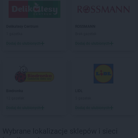
groszek
Bogumiłowice
groszek
Bojanów
groszek
Bojszowy Nowe
Delikatesy Centrum
ROSSMANN
groszek
Bolechowice
1 gazetka
Brak gazetek
groszek
Bolesławiec
groszek
Dodaj do ulubionych
Boleszkowice
Dodaj do ulubionych
groszek
Boratyn
groszek
Borki
groszek
Borkowo Kościelne
groszek
Borówki
groszek
Boruja
groszek
Bożacin
Biedronka
LIDL
groszek
Bożepole Wielkie
12 gazetek
5 gazetek
groszek
Brdów
Dodaj do ulubionych
Dodaj do ulubionych
groszek
Breń Osuchowski
groszek
Brodnica
groszek
Brodnica Dolna
Wybrane lokalizacje sklepów i sieci
groszek
Brudzew