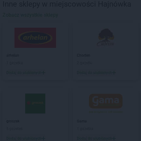
Inne sklepy w miejscowości Hajnówka
groszek
Babimost
groszek
Zobacz wszystkie sklepy
Bądki
groszek
Bakałarzewo
groszek
Bałoszyce
groszek
Bandysie
groszek
Baniocha
groszek
Bańska Niżna
arhelan
Chorten
groszek
Baranowo
1 gazetka
2 gazetki
groszek
Barciany
Dodaj do ulubionych
Dodaj do ulubionych
groszek
Barczewo
groszek
Barnim
groszek
Bartoszyce
groszek
Bażanówka
groszek
Będzin
groszek
Bełk
groszek
Bełżec
groszek
Gama
groszek
Bemowizna
5 gazetek
1 gazetka
groszek
Berezka
Dodaj do ulubionych
Dodaj do ulubionych