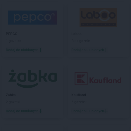
groszek
Biskupice
groszek
Biskupiec
groszek
Biszcza
groszek
Bisztynek
groszek
Błażkowa
PEPCO
Laboo
groszek
Błażowa
1 gazetka
Brak gazetek
groszek
Błażowa Górna
Dodaj do ulubionych
Dodaj do ulubionych
groszek
Błędów
groszek
Bledzew
groszek
Błogie Szlacheckie
groszek
Bobrowiec
groszek
Bobrowniki Małe
groszek
Boby-Kolonia
groszek
Żabka
Bochnia
Kaufland
groszek
2 gazetki
Bodzanów
5 gazetek
groszek
Bogate
Dodaj do ulubionych
Dodaj do ulubionych
groszek
Bogatki
groszek
Bogoria
groszek
Bogucin