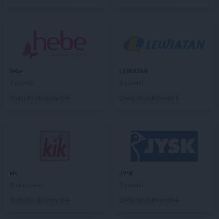
groszek
Biała
groszek
Biała Podlaska
groszek
Białoboki
groszek
Białobrzeg
groszek
Białochowo
groszek
Biały Dunajec
hebe
LEWIATAN
groszek
Białystok
3 gazetki
4 gazetki
groszek
Biardy
groszek
Biejkowska Wola
Dodaj do ulubionych
Dodaj do ulubionych
groszek
Bielcza
groszek
Bieliniec
groszek
Bielsko-Biała
groszek
Bieniów
groszek
Bierzwienna Długa
groszek
Bierzwnica
kik
JYSK
groszek
Biesiadki
Brak gazetek
2 gazetki
groszek
Biłgoraj
Dodaj do ulubionych
Dodaj do ulubionych
groszek
Binino
groszek
Bircza