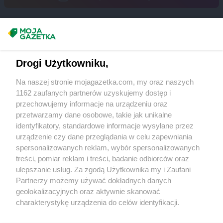
groszek
Czarnolas
groszek
Czarnówczyn
groszek
Czechów
Masz sugestie lub pytania?
groszek
Czechowice-Dziedzice
groszek
Czeladź
Napisz do nas:
support@mojagazetka.com
Drogi Użytkowniku,
groszek
Czerchów
Współpraca z nami
groszek
Czerniejew
Na naszej stronie mojagazetka.com, my oraz naszych
groszek
Czersk
Zobacz szczegóły
1162 zaufanych partnerów uzyskujemy dostęp i
groszek
Czerwin
Retail Radar – analiza rynku
przechowujemy informacje na urządzeniu oraz
groszek
Czerwonak
przetwarzamy dane osobowe, takie jak unikalne
groszek
Czerwonka
identyfikatory, standardowe informacje wysyłane przez
Wasze ulubione produkty
groszek
Częstkowo
urządzenie czy dane przeglądania w celu zapewniania
groszek
Częstoborowice
spersonalizowanych reklam, wybór spersonalizowanych
Regulamin serwisu i polityka prywatności
groszek
treści, pomiar reklam i treści, badanie odbiorców oraz
Częstochowa
ulepszanie usług. Za zgodą Użytkownika my i Zaufani
groszek
Człuchów
Mapa strony
Partnerzy możemy używać dokładnych danych
groszek
Czudec
geolokalizacyjnych oraz aktywnie skanować
groszek
Czyżowice
Zawsze najnowsze gazetki w naszej
Wszystkie miasta z lokalizacjami sklepów
charakterystykę urządzenia do celów identyfikacji.
Ponieważ cenimy Twoją prywatność, prosimy o zgodę na
aplikacji
groszek
Ćwiklice