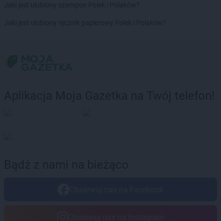
Jaki jest ulubiony szampon Polek i Polaków?
groszek
Chwaszczyno
groszek
Jaki jest ulubiony ręcznik papierowy Polek i Polaków?
Ciche
groszek
Cichostów-Kolonia
groszek
Ciechanów
groszek
Ciechocin
groszek
Ciechocinek
groszek
Cięcina
Aplikacja Moja Gazetka na Twój telefon!
groszek
Cienin Zaborny
groszek
Cieszanów
groszek
Cieszyn
groszek
Cisów
groszek
Czachówek
groszek
Czaniec
Bądź z nami na bieżąco
groszek
Czaplice
groszek
Czarna Białostocka
groszek
Czarna Woda
Obserwuj nas na Facebook
groszek
Czarnia
groszek
Czarnków
Obserwuj nas na Instagram