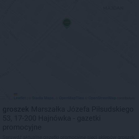
Leaflet
Stadia Maps
OpenMapTiles
OpenStreetMap
|
©
, ©
©
contributors
groszek
Marszałka Józefa Piłsudskiego
53, 17-200 Hajnówka - gazetki
promocyjne
Sprawdź aktualne gazetki promocyjne sieci sklepów groszek