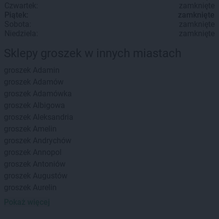
Czwartek:
zamknięte
Piątek:
zamknięte
Sobota:
zamknięte
Niedziela:
zamknięte
Sklepy groszek w innych miastach
groszek
Adamin
groszek
Adamów
groszek
Adamówka
groszek
Albigowa
groszek
Aleksandria
groszek
Amelin
groszek
Andrychów
groszek
Annopol
groszek
Antoniów
groszek
Augustów
groszek
Aurelin
Pokaż więcej
groszek
Babiak
groszek
Babice