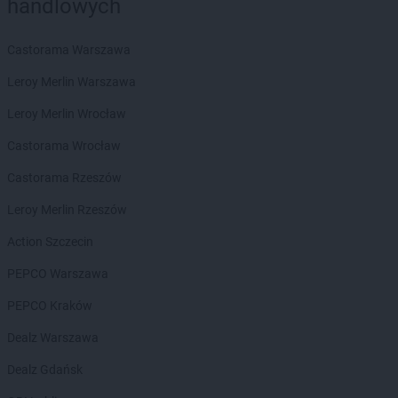
handlowych
groszek
Brzeg
groszek
Brzeg Dolny
groszek
Brzesko
Castorama Warszawa
groszek
Brzeszcze
Leroy Merlin Warszawa
groszek
Brzezie
groszek
Brzezinka
Leroy Merlin Wrocław
groszek
Brzeziny
Castorama Wrocław
groszek
Brzeźnik
groszek
Brzeźno
Castorama Rzeszów
groszek
Brzoza
Leroy Merlin Rzeszów
groszek
Brzozie
groszek
Brzozowa Gać
Action Szczecin
groszek
Budzisko
PEPCO Warszawa
groszek
Budzyń
groszek
Bukowina Tatrzańska
PEPCO Kraków
groszek
Bukowno
Dealz Warszawa
groszek
Bychawa
groszek
Bychawka Trzecia-Kolonia
Dealz Gdańsk
groszek
Byczyna