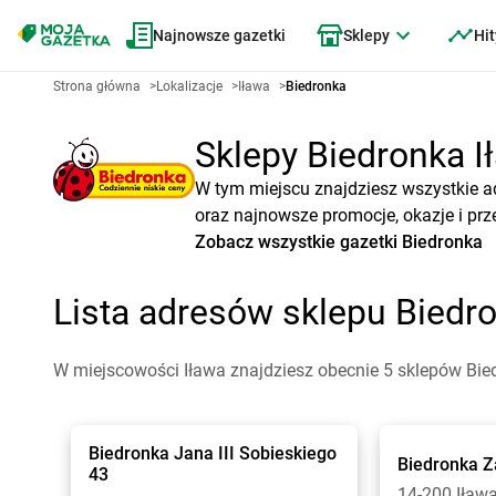
Najnowsze gazetki
Sklepy
Hit
Strona główna
>
Lokalizacje
>
Iława
>
Biedronka
Sklepy Biedronka Ił
W tym miejscu znajdziesz wszystkie a
oraz najnowsze promocje, okazje i prz
Zobacz wszystkie gazetki Biedronka
Lista adresów sklepu Biedr
W miejscowości Iława znajdziesz obecnie 5 sklepów Bie
Biedronka
Jana III Sobieskiego
Biedronka
Z
43
14-200 Iław