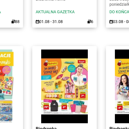
poniedział
A
AKTUALNA GAZETKA
DO KOŃCA
88
01.08 - 31.08
6
03.08 - 
Biedronka
Biedronk