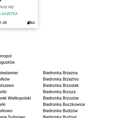
koły idę!
 GAZETKA
31.08
44
nnopol
ugustów
olesławiec
Biedronka
Brzezna
olków
Biedronka
Brzeźnio
olszewo
Biedronka
Brzostek
ońki
Biedronka
Brzoza
orek Wielkopolski
Biedronka
Brzozów
rki
Biedronka
Buczkowice
orkowo
Biedronka
Budzów
orne Sulinowo
Biedronka
Budzyń