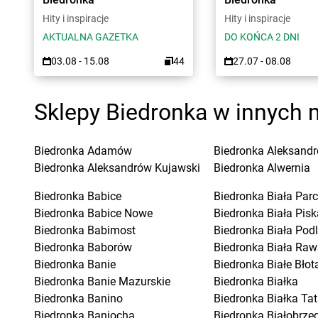
Hity i inspiracje
Hity i inspiracje
AKTUALNA GAZETKA
DO KOŃCA 2 DNI
03.08 - 15.08
44
27.07 - 08.08
Sklepy Biedronka w innych 
Biedronka
Adamów
Biedronka
Aleksandr
Biedronka
Aleksandrów Kujawski
Biedronka
Alwernia
Biedronka
Babice
Biedronka
Biała Parc
Biedronka
Babice Nowe
Biedronka
Biała Pisk
Biedronka
Babimost
Biedronka
Biała Pod
Biedronka
Baborów
Biedronka
Biała Raw
Biedronka
Banie
Biedronka
Białe Błot
Biedronka
Banie Mazurskie
Biedronka
Białka
Biedronka
Banino
Biedronka
Białka Ta
Biedronka
Baniocha
Biedronka
Białobrzeg