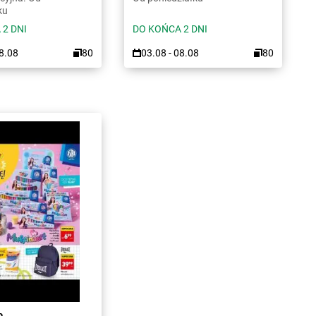
ku
 2 DNI
DO KOŃCA 2 DNI
08.08
80
03.08 - 08.08
80
a