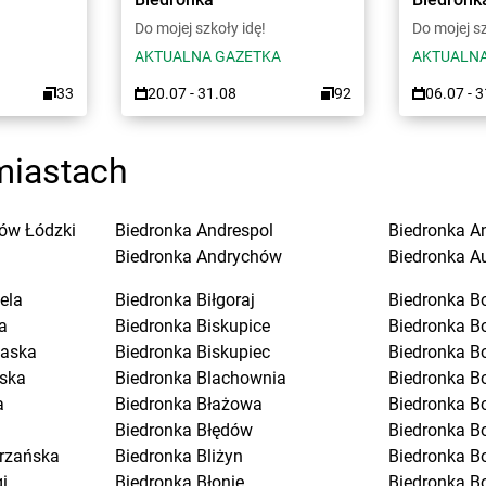
Do mojej szkoły idę!
Do mojej sz
AKTUALNA GAZETKA
AKTUALNA
33
20.07 - 31.08
92
06.07 - 
miastach
ów Łódzki
Biedronka
Andrespol
Biedronka
A
Biedronka
Andrychów
Biedronka
A
ela
Biedronka
Biłgoraj
Biedronka
B
a
Biedronka
Biskupice
Biedronka
B
laska
Biedronka
Biskupiec
Biedronka
B
ska
Biedronka
Blachownia
Biedronka
B
a
Biedronka
Błażowa
Biedronka
B
Biedronka
Błędów
Biedronka
Bo
trzańska
Biedronka
Bliżyn
Biedronka
B
i
Biedronka
Błonie
Biedronka
B