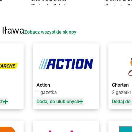
Biedronka
Bobolice
Biedronka
B
Biedronka
Bobowa
Biedronka
B
Biedronka
Bobrowiec
Biedronka
B
Biedronka
Bobrowniki
Biedronka
B
 Iława
Zobacz wszystkie sklepy
Biedronka
Bochnia
Biedronka
B
Biedronka
Bochotnica
Biedronka
B
rocławskie
Biedronka
Bochotnica-Kolonia
Biedronka
B
Biedronka
Bodzentyn
Biedronka
B
Biedronka
Bogacica
Biedronka
B
laski
Biedronka
Bogatynia
Biedronka
B
ała
Biedronka
Boguchwała
Biedronka
B
e
Biedronka
Boguszów-Gorce
Biedronka
B
Action
Chorten
Biedronka
Bojano
Biedronka
B
1 gazetka
2 gazetki
Biedronka
Bolesławice
Biedronka
B
ch
Dodaj do ulubionych
Dodaj do
o
Biedronka
Chrząstowice
Biedronka
C
Biedronka
Chwaszczyno
Biedronka
C
Biedronka
Chybie
Biedronka
C
Biedronka
Cianowice Duże
Biedronka
C