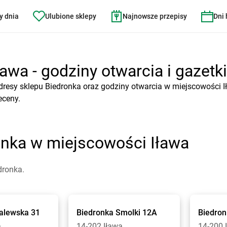
y dnia
Ulubione sklepy
Najnowsze przepisy
Dni
awa - godziny otwarcia i gazetki
dresy sklepu Biedronka oraz godziny otwarcia w miejscowości I
eceny.
onka w miejscowości Iława
dronka.
alewska 31
Biedronka
Smolki 12A
Biedro
a
14-202 Iława
14-200 