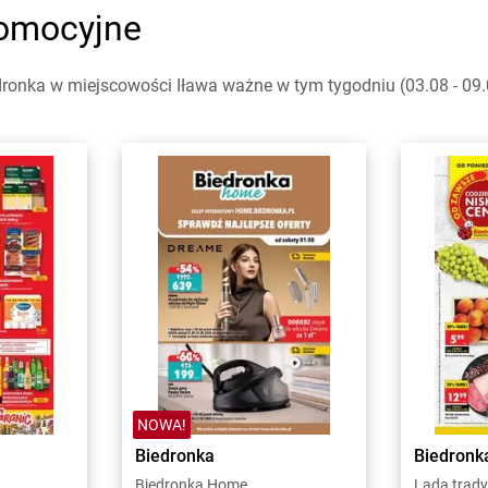
romocyjne
ronka w miejscowości Iława ważne w tym tygodniu (03.08 - 09.0
NOWA!
Biedronka
Biedronk
Biedronka Home
Lada trady