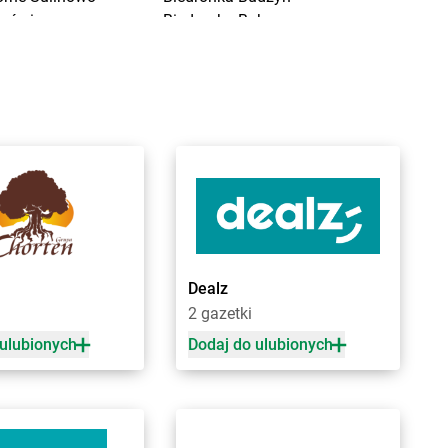
orówiec
Biedronka
Buk
ranice
Biedronka
Bukowno
raniewo
Biedronka
Bulowice
rańsk
Biedronka
Busko-Zdrój
renna
Biedronka
Bychawa
rodnica
Biedronka
Byczyna
rusy
Biedronka
Bydgoszcz
rwinów
Biedronka
Bystrzyca Górna
rzeg
Biedronka
Bystrzyca Kłodzka
rzeg Dolny
Biedronka
Bytom
rześć Kujawski
Biedronka
Bytom Odrzański
rzesko
Biedronka
Bytów
Dealz
rzeszcze
2 gazetki
rzeziny
 ulubionych
Dodaj do ulubionych
zaniec
Biedronka
Czempiń
zaplinek
Biedronka
Czerniejewo
zapury
Biedronka
Czernikowo
zarna
Biedronka
Czersk