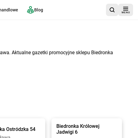
 handlowe
Blog
MENU
ława. Aktualne gazetki promocyjne sklepu Biedronka
Biedronka
Królowej
nka
Ostródzka 54
Jadwigi 6
Iława