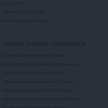
LIDL
Kruszwica
Dealz gazetka
LIDL
Kudowa-Zdrój
Delikatesy Centrum gazetka
LIDL
Kutno
LIDL
Kwidzyn
Gazetka Świąteczne Promocje
LIDL
Łańcut
LIDL
Łapy
LIDL
Łask
Ulubione produkty użytkowników
LIDL
Łaziska Górne
LIDL
Łeba
Jakie jest ulubione mleko Polek i Polaków?
LIDL
Łęczna
Jaki jest ulubiony papier toaletowy Polek i Polaków?
LIDL
Łęczyca
LIDL
Łobez
Jaka jest ulubiona woda Polek i Polaków?
LIDL
Łódź
Jakie są ulubione płatki owsiane Polek i Polaków?
LIDL
Łomianki
LIDL
Łomża
Jaki jest ulubiony środek do WC Polek i Polaków?
LIDL
Łowicz
Jaki jest ulubiony żel pod prysznic Polek i Polaków?
LIDL
Łuków
Jaki jest ulubiony szampon Polek i Polaków?