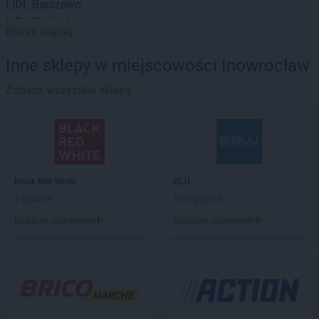
LIDL
Barczewo
LIDL
Barlinek
Pokaż więcej
LIDL
Bartoszyce
LIDL
Będzin
Inne sklepy w miejscowości Inowrocław
LIDL
Bełchatów
LIDL
Zobacz wszystkie sklepy
Biała Podlaska
LIDL
Białobrzegi
LIDL
Białystok
LIDL
Bielany Wrocławskie
LIDL
Bielawa
LIDL
Bielsk Podlaski
Black Red White
BLU
LIDL
Bielsko-Biała
1 gazetka
Brak gazetek
LIDL
Bieruń
Dodaj do ulubionych
Dodaj do ulubionych
LIDL
Biłgoraj
LIDL
Biskupiec
LIDL
Bochnia
LIDL
Bogatynia
LIDL
Bolechowo
LIDL
Bolesławiec