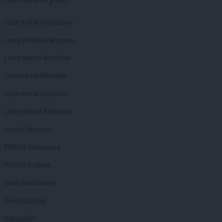
LIDL
Kamińskie
LIDL
Castorama Warszawa
Kartuzy
LIDL
Katowice
Leroy Merlin Warszawa
LIDL
Kąty Wrocławskie
LIDL
Leroy Merlin Wrocław
Kędzierzyn-Koźle
LIDL
Kętrzyn
Castorama Wrocław
LIDL
Kęty
LIDL
Castorama Rzeszów
Kielce
LIDL
Kłobuck
Leroy Merlin Rzeszów
LIDL
Kłodzko
LIDL
Action Szczecin
Kluczbork
LIDL
Knurów
PEPCO Warszawa
LIDL
Kobyłka
LIDL
PEPCO Kraków
Kolbudy
LIDL
Kolbuszowa
Dealz Warszawa
LIDL
Kołobrzeg
LIDL
Dealz Gdańsk
Komorniki
LIDL
Konin
OBI Lublin