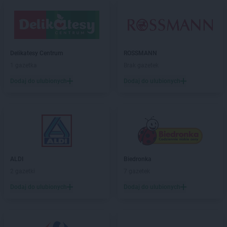
LIDL
Gorzyce
LIDL
Gostyń
LIDL
Gostynin
LIDL
Grajewo
Delikatesy Centrum
ROSSMANN
LIDL
Grodzisk Mazowiecki
1 gazetka
Brak gazetek
LIDL
Grodzisk Wielkopolski
LIDL
Grudziądz
Dodaj do ulubionych
Dodaj do ulubionych
LIDL
Gryfice
LIDL
Gryfino
LIDL
Gryfów Śląski
LIDL
Gubin
LIDL
Hajnówka
ALDI
Biedronka
LIDL
Horodniany
2 gazetki
7 gazetek
LIDL
Hrubieszów
Dodaj do ulubionych
Dodaj do ulubionych
LIDL
Iława
LIDL
Imielin
LIDL
Inowrocław