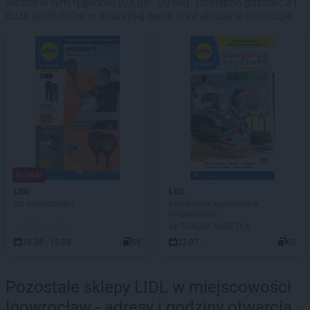
ważne w tym tygodniu (03.08 - 09.08). Dostępne gazetki: 2 i
dużo produktów w okazyjnej cenie oraz aktualne promocje.
NOWA!
LIDL
LIDL
Od poniedziałku
Kompletna wyprawka w
megacenach
JUŻ OD JUTRA!
AKTUALNA GAZETKA
10.08 - 15.08
59
22.07 -
65
Pozostałe sklepy LIDL w miejscowości
Inowrocław - adresy i godziny otwarcia