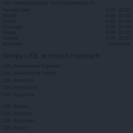
LIDL
Inowrocław
plac Jana Kasprowicza 15
Poniedziałek:
6:00 - 22:00
Wtorek:
6:00 - 22:00
Środa:
6:00 - 22:00
Czwartek:
6:00 - 22:00
Piątek:
6:00 - 22:00
Sobota:
6:00 - 22:00
Niedziela:
zamknięte
Sklepy LIDL w innych miastach
LIDL
Aleksandrów Kujawski
LIDL
Aleksandrów Łódzki
LIDL
Andrespol
LIDL
Andrychów
LIDL
Augustów
LIDL
Banino
LIDL
Baranów
LIDL
Baranowo
LIDL
Barcin