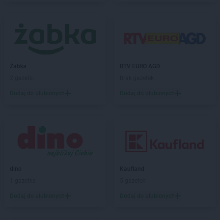
LIDL
Garwolin
LIDL
Gdańsk
LIDL
Gdynia
LIDL
Giżycko
LIDL
Gliwice
Żabka
RTV EURO AGD
LIDL
Głogów
2 gazetki
Brak gazetek
LIDL
Głogów Małopolski
Dodaj do ulubionych
Dodaj do ulubionych
LIDL
Głubczyce
LIDL
Głuchołazy
LIDL
Gniezno
LIDL
Gogolin
LIDL
Gołdap
LIDL
Goleniów
LIDL
Gołków
dino
Kaufland
LIDL
Golub-Dobrzyń
1 gazetka
5 gazetek
LIDL
Góra Kalwaria
Dodaj do ulubionych
Dodaj do ulubionych
LIDL
Gorlice
LIDL
Gorzów Wielkopolski