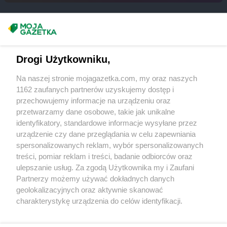
LIDL
Lublin
LIDL
Lubliniec
Masz sugestie lub pytania?
LIDL
Luboń
LIDL
Lubsko
Napisz do nas:
support@mojagazetka.com
LIDL
Lwówek Śląski
Drogi Użytkowniku,
Współpraca z nami
LIDL
Maków Mazowiecki
Na naszej stronie mojagazetka.com, my oraz naszych
Zobacz szczegóły
LIDL
Malbork
1162 zaufanych partnerów uzyskujemy dostęp i
Retail Radar – analiza rynku
LIDL
przechowujemy informacje na urządzeniu oraz
Marcinkowo
przetwarzamy dane osobowe, takie jak unikalne
LIDL
Marki
identyfikatory, standardowe informacje wysyłane przez
LIDL
Miechów
Wasze ulubione produkty
urządzenie czy dane przeglądania w celu zapewniania
LIDL
Międzyrzec Podlaski
spersonalizowanych reklam, wybór spersonalizowanych
LIDL
Międzyrzecz
Regulamin serwisu i polityka prywatności
treści, pomiar reklam i treści, badanie odbiorców oraz
LIDL
Międzyzdroje
ulepszanie usług. Za zgodą Użytkownika my i Zaufani
LIDL
Mielec
Mapa strony
Partnerzy możemy używać dokładnych danych
LIDL
Mielno
geolokalizacyjnych oraz aktywnie skanować
LIDL
Zawsze najnowsze gazetki w naszej
Mikołów
Wszystkie miasta z lokalizacjami sklepów
charakterystykę urządzenia do celów identyfikacji.
LIDL
Milicz
Ponieważ cenimy Twoją prywatność, prosimy o zgodę na
aplikacji
LIDL
Miłków
korzystanie z tych technologii poprzez kliknięcie