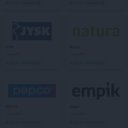
Dodaj do ulubionych
Dodaj do ulubionych
LIDL
Dąbrowa Górnicza
LIDL
Dąbrowa Tarnowska
LIDL
Dąbrówka
LIDL
Darłowo
LIDL
Dawidy Bankowe
LIDL
Dębica
LIDL
Dęblin
JYSK
Natura
LIDL
do
2 gazetki
1 gazetka
LIDL
Dobra
Dodaj do ulubionych
Dodaj do ulubionych
LIDL
Dobre Miasto
LIDL
Drawsko Pomorskie
LIDL
Drezdenko
LIDL
Drogoszewo
LIDL
Dywity
LIDL
Działdowo
LIDL
Działoszyn
PEPCO
Empik
LIDL
Dzierżoniów
1 gazetka
1 gazetka
Dodaj do ulubionych
Dodaj do ulubionych
LIDL
Elbląg