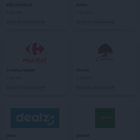
LIDL
Bolszewo
BRICOMARCHE
Action
LIDL
Braniewo
6 gazetek
1 gazetka
LIDL
Brodnica
Dodaj do ulubionych
Dodaj do ulubionych
LIDL
Brzeg
LIDL
Brzeg Dolny
LIDL
Brzesko
LIDL
Brzeziny
LIDL
Brzozów
LIDL
Buczkowice
Carrefour Market
Chorten
LIDL
Budzistowo
2 gazetki
2 gazetki
LIDL
Buk
LIDL
Busko-Zdrój
Dodaj do ulubionych
Dodaj do ulubionych
LIDL
Bydgoszcz
LIDL
Bytom
LIDL
Bytów
LIDL
Chełm
LIDL
Chełmek
Dealz
groszek
LIDL
Chełmiec