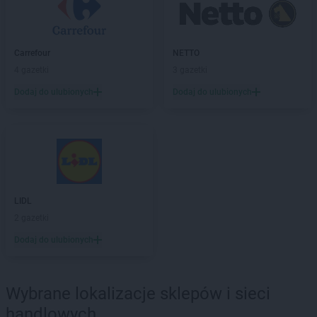
LIDL
Jabłonna
LIDL
Janki
LIDL
Jarocin
Carrefour
NETTO
LIDL
Jarosław
4 gazetki
3 gazetki
LIDL
Jasienica
Dodaj do ulubionych
Dodaj do ulubionych
LIDL
Jasło
LIDL
Jastrzębie-Zdrój
LIDL
Jawiszowice
LIDL
Jawor
LIDL
Jaworzno
LIDL
Jedrzejow
LIDL
LIDL
Jelcz-Laskowice
LIDL
2 gazetki
Jelenia Góra
LIDL
Józefosław
Dodaj do ulubionych
LIDL
Józefów
LIDL
Kalisz
Wybrane lokalizacje sklepów i sieci
LIDL
Kamień Pomorski
handlowych
LIDL
Kamienna Góra