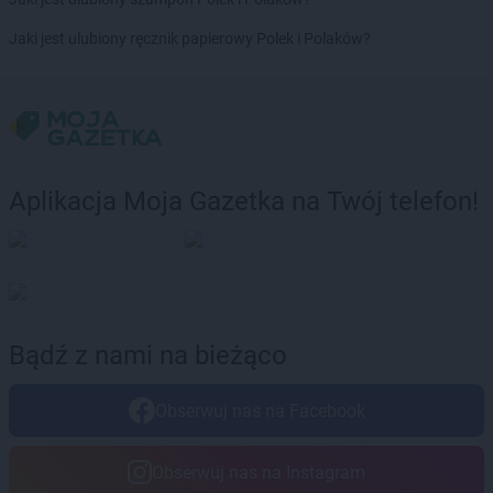
LIDL
Latchorzew
LIDL
Lębork
Jaki jest ulubiony ręcznik papierowy Polek i Polaków?
LIDL
Legionowo
LIDL
Legnica
LIDL
Lesko
LIDL
Leszno
LIDL
Lesznowola
LIDL
Leżajsk
Aplikacja Moja Gazetka na Twój telefon!
LIDL
Libertów
LIDL
Libiąż
LIDL
Lidzbark Warmiński
LIDL
Limanowa
LIDL
Lipno
LIDL
Lisi Ogon
Bądź z nami na bieżąco
LIDL
Lubaczów
LIDL
Lubań
Obserwuj nas na Facebook
LIDL
Lubartów
LIDL
Lubawa
Obserwuj nas na Instagram
LIDL
Lubin