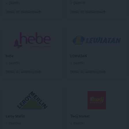
2 gazetki
5 gazetek
LIDL
Chełmno
LIDL
Chełmża
Dodaj do ulubionych
Dodaj do ulubionych
LIDL
Chodzież
LIDL
Chojnice
LIDL
Chojnów
LIDL
Chorzów
LIDL
Choszczno
LIDL
Chrzanów
hebe
LEWIATAN
LIDL
Chwaszczyno
3 gazetki
4 gazetki
LIDL
Chyliczki
Dodaj do ulubionych
Dodaj do ulubionych
LIDL
Ciechanów
LIDL
Cieszyn
LIDL
Czechowice-Dziedzice
LIDL
Czeladź
LIDL
Czersk
LIDL
Częstochowa
LIDL
Człuchów
Leroy Merlin
Twój Market
LIDL
Czołowo-Kolonia
1 gazetka
2 gazetki