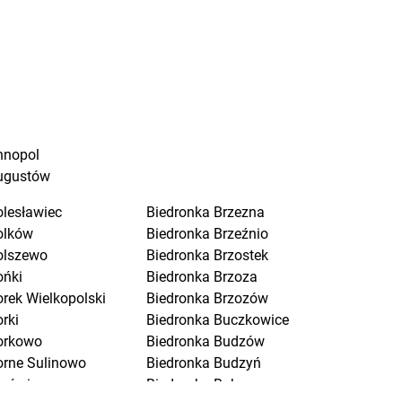
nnopol
ugustów
olesławiec
Biedronka
Brzezna
olków
Biedronka
Brzeźnio
olszewo
Biedronka
Brzostek
ońki
Biedronka
Brzoza
orek Wielkopolski
Biedronka
Brzozów
rki
Biedronka
Buczkowice
orkowo
Biedronka
Budzów
orne Sulinowo
Biedronka
Budzyń
orówiec
Biedronka
Buk