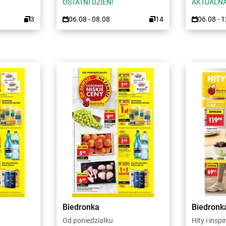
OSTATNI DZIEŃ!
AKTUALNA
3
06.08 - 08.08
14
06.08 - 
Biedronka
Biedronk
Od poniedziałku
Hity i inspi