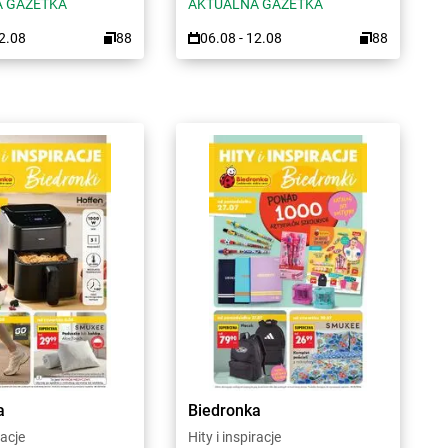
 GAZETKA
AKTUALNA GAZETKA
12.08
88
06.08 - 12.08
88
a
Biedronka
racje
Hity i inspiracje