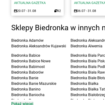
AKTUALNA GAZETKA
AKTUALNA GAZETK
20.07 - 31.08
92
06.07 - 31.08
Sklepy Biedronka w innych 
Biedronka
Adamów
Biedronka
Aleksandr
Biedronka
Aleksandrów Kujawski
Biedronka
Alwernia
Biedronka
Babice
Biedronka
Biała Parc
Biedronka
Babice Nowe
Biedronka
Biała Pisk
Biedronka
Babimost
Biedronka
Biała Pod
Biedronka
Baborów
Biedronka
Biała Raw
Biedronka
Banie
Biedronka
Białe Błot
Biedronka
Banie Mazurskie
Biedronka
Białka
Biedronka
Banino
Biedronka
Białka Ta
Biedronka
Baniocha
Biedronka
Białobrzeg
Biedronka
Baranowo
Biedronka
Białogard
Pokaż więcej