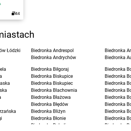
A
44
miastach
ów Łódzki
Biedronka
Andrespol
Biedronka
A
Biedronka
Andrychów
Biedronka
A
ela
Biedronka
Biłgoraj
Biedronka
B
a
Biedronka
Biskupice
Biedronka
B
laska
Biedronka
Biskupiec
Biedronka
B
ska
Biedronka
Blachownia
Biedronka
B
a
Biedronka
Błażowa
Biedronka
B
Biedronka
Błędów
Biedronka
Bo
trzańska
Biedronka
Bliżyn
Biedronka
B
i
Biedronka
Błonie
Biedronka
B
Biedronka
Bobolice
Biedronka
B