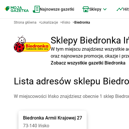
Najnowsze gazetki
Sklepy
Hit
Strona główna
>
Lokalizacje
>
Ińsko
>
Biedronka
Sklepy Biedronka Iń
W tym miejscu znajdziesz wszystkie a
oraz najnowsze promocje, okazje i prz
Zobacz wszystkie gazetki Biedronka
Lista adresów sklepu Biedr
W miejscowości Ińsko znajdziesz obecnie 1 sklep Biedro
Biedronka
Armii Krajowej 27
73-140 Ińsko