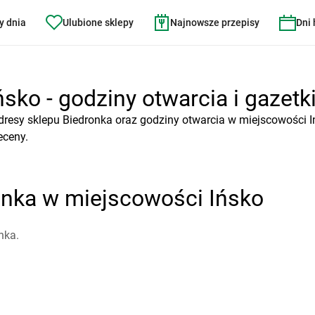
y dnia
Ulubione sklepy
Najnowsze przepisy
Dni
sko - godziny otwarcia i gazetk
dresy sklepu Biedronka oraz godziny otwarcia w miejscowości I
eceny.
onka w miejscowości Ińsko
nka.