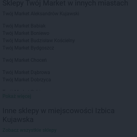
Sklepy Twój Market w innych miastach
Twój Market
Aleksandrów Kujawski
Twój Market
Babiak
Twój Market
Boniewo
Twój Market
Budzisław Kościelny
Twój Market
Bydgoszcz
Twój Market
Choceń
Twój Market
Dąbrowa
Twój Market
Dobrzyca
Twój Market
Gębice
Pokaż więcej
Twój Market
Giewartów
Twój Market
Gizałki
Inne sklepy w miejscowości Izbica
Twój Market
Gniewkowo
Kujawska
Twój Market
Gniezno
Twój Market
Golina
Zobacz wszystkie sklepy