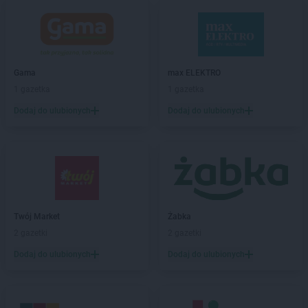
Twój Market
Inowrocław
Twój Market
Izbica Kujawska
Twój Market
Jeziora Wielkie
Gama
max ELEKTRO
Twój Market
Kalisz
1 gazetka
1 gazetka
Twój Market
Kazimierz Biskupi
Dodaj do ulubionych
Dodaj do ulubionych
Twój Market
Kleczew
Twój Market
Kłodawa
Twój Market
Koło
Twój Market
Konin
Twój Market
Kramsk
Twój Market
Krzymów
Twój Market
Żabka
Twój Market
Lądek
2 gazetki
2 gazetki
Twój Market
Licheń Stary
Dodaj do ulubionych
Dodaj do ulubionych
Twój Market
Łęczyca
Twój Market
Miłosław