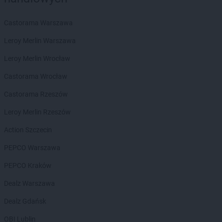
Twój Market
Sompolinek
Twój Market
Sompolno
Castorama Warszawa
Twój Market
Stawiszyn
Twój Market
Strzałkowo
Leroy Merlin Warszawa
Twój Market
Strzelno
Leroy Merlin Wrocław
Twój Market
Ślesin
Castorama Wrocław
Twój Market
Środa Wielkopolska
Castorama Rzeszów
Twój Market
Toruń
Leroy Merlin Rzeszów
Twój Market
Trzemeszno
Twój Market
Turek
Action Szczecin
Twój Market
Wągrowiec
PEPCO Warszawa
Twój Market
Wierzbinek
PEPCO Kraków
Twój Market
Wilczyn
Twój Market
Włocławek
Dealz Warszawa
Twój Market
Września
Dealz Gdańsk
Twój Market
Zagórów
OBI Lublin