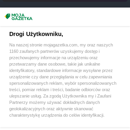
Masz sugestie lub pytania?
Napisz do nas:
support@mojagazetka.com
Drogi Użytkowniku,
Współpraca z nami
Na naszej stronie mojagazetka.com, my oraz naszych
Zobacz szczegóły
1160 zaufanych partnerów uzyskujemy dostęp i
Retail Radar – analiza rynku
przechowujemy informacje na urządzeniu oraz
przetwarzamy dane osobowe, takie jak unikalne
identyfikatory, standardowe informacje wysyłane przez
Wasze ulubione produkty
urządzenie czy dane przeglądania w celu zapewniania
spersonalizowanych reklam, wybór spersonalizowanych
Regulamin serwisu i polityka prywatności
treści, pomiar reklam i treści, badanie odbiorców oraz
ulepszanie usług. Za zgodą Użytkownika my i Zaufani
Mapa strony
Partnerzy możemy używać dokładnych danych
geolokalizacyjnych oraz aktywnie skanować
Zawsze najnowsze gazetki w naszej
Wszystkie miasta z lokalizacjami sklepów
charakterystykę urządzenia do celów identyfikacji.
Ponieważ cenimy Twoją prywatność, prosimy o zgodę na
aplikacji
korzystanie z tych technologii poprzez kliknięcie