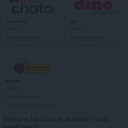
Twój Market
Mogilno
Twój Market
Orchowo
Twój Market
Ostrowite
Chata Polska
dino
2 gazetki
1 gazetka
Twój Market
Piotrków Kujawski
Twój Market
Pleszew
Dodaj do ulubionych
Dodaj do ulubionych
Twój Market
Posada
Twój Market
Powidz
Twój Market
Poznań
Twój Market
Przeźmierowo
Twój Market
Pyzdry
Biedronka
Twój Market
Radziejów
9 gazetek
Twój Market
Rychwał
Dodaj do ulubionych
Twój Market
Skulsk
Twój Market
Sławsk
Twój Market
Słupca
Wybrane lokalizacje sklepów i sieci
Twój Market
Solec Kujawski
handlowych