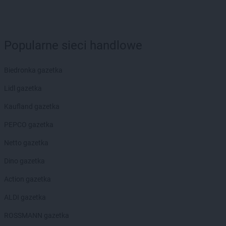
Twój Market
Żerków
Popularne sieci handlowe
Biedronka gazetka
Lidl gazetka
Kaufland gazetka
PEPCO gazetka
Netto gazetka
Dino gazetka
Action gazetka
ALDI gazetka
ROSSMANN gazetka