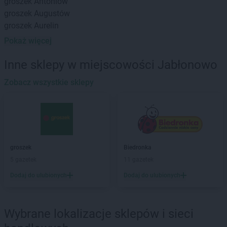
groszek
Antoniów
groszek
Augustów
groszek
Aurelin
Pokaż więcej
groszek
Babiak
groszek
Babice
Inne sklepy w miejscowości Jabłonowo
groszek
Babimost
groszek
Zobacz wszystkie sklepy
Bądki
groszek
Bakałarzewo
groszek
Bałoszyce
groszek
Bandysie
groszek
Baniocha
groszek
Bańska Niżna
groszek
Biedronka
groszek
Baranowo
5 gazetek
11 gazetek
groszek
Barciany
Dodaj do ulubionych
Dodaj do ulubionych
groszek
Barczewo
groszek
Barnim
groszek
Bartoszyce
Wybrane lokalizacje sklepów i sieci
groszek
Bażanówka