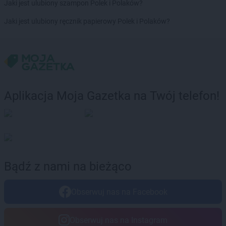
groszek
Brdów
Jaki jest ulubiony szampon Polek i Polaków?
groszek
Breń Osuchowski
Jaki jest ulubiony ręcznik papierowy Polek i Polaków?
groszek
Brodnica
groszek
Brodnica Dolna
groszek
Brudzew
groszek
Brzeg
groszek
Brzeg Dolny
groszek
Brzesko
Aplikacja Moja Gazetka na Twój telefon!
groszek
Brzeszcze
groszek
Brzezie
groszek
Brzezinka
groszek
Brzeziny
groszek
Brzeźnik
groszek
Brzeźno
Bądź z nami na bieżąco
groszek
Brzoza
groszek
Brzozie
Obserwuj nas na Facebook
groszek
Brzozowa Gać
groszek
Budzisko
groszek
Budzyń
Obserwuj nas na Instagram