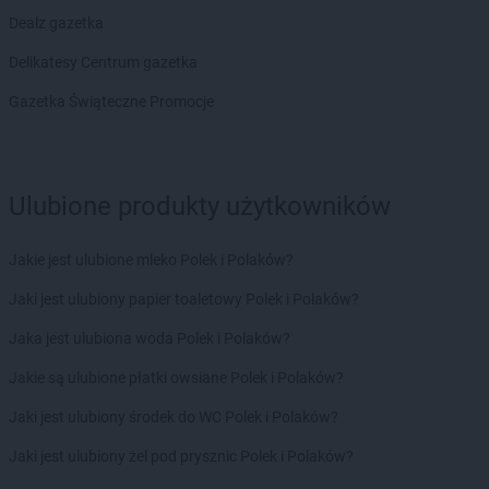
groszek
Bodzanów
Dealz gazetka
groszek
Bogate
Delikatesy Centrum gazetka
groszek
Bogatki
groszek
Bogoria
Gazetka Świąteczne Promocje
groszek
Bogucin
groszek
Bogumiłowice
groszek
Bojanów
Ulubione produkty użytkowników
groszek
Bojszowy Nowe
groszek
Bolechowice
groszek
Bolesławiec
Jakie jest ulubione mleko Polek i Polaków?
groszek
Boleszkowice
Jaki jest ulubiony papier toaletowy Polek i Polaków?
groszek
Boratyn
groszek
Borki
Jaka jest ulubiona woda Polek i Polaków?
groszek
Borkowo Kościelne
Jakie są ulubione płatki owsiane Polek i Polaków?
groszek
Borówki
groszek
Boruja
Jaki jest ulubiony środek do WC Polek i Polaków?
groszek
Bożacin
Jaki jest ulubiony żel pod prysznic Polek i Polaków?
groszek
Bożepole Wielkie