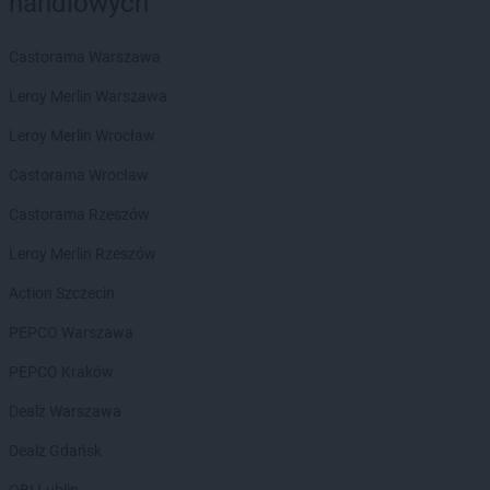
handlowych
groszek
Będzin
groszek
Bełk
groszek
Bełżec
Castorama Warszawa
groszek
Bemowizna
Leroy Merlin Warszawa
groszek
Berezka
groszek
Biała
Leroy Merlin Wrocław
groszek
Biała Podlaska
Castorama Wrocław
groszek
Białoboki
groszek
Białobrzeg
Castorama Rzeszów
groszek
Białochowo
Leroy Merlin Rzeszów
groszek
Biały Dunajec
groszek
Białystok
Action Szczecin
groszek
Biardy
PEPCO Warszawa
groszek
Biejkowska Wola
groszek
Bielcza
PEPCO Kraków
groszek
Bieliniec
Dealz Warszawa
groszek
Bielsko-Biała
groszek
Bieniów
Dealz Gdańsk
groszek
Bierzwienna Długa