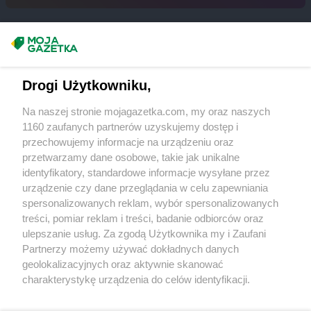
groszek
Bukowina Tatrzańska
groszek
Bukowno
groszek
Bychawa
Masz sugestie lub pytania?
groszek
Bychawka Trzecia-Kolonia
groszek
Byczyna
Napisz do nas:
support@mojagazetka.com
Drogi Użytkowniku,
groszek
Bydgoszcz
Współpraca z nami
groszek
Bysina
Na naszej stronie mojagazetka.com, my oraz naszych
Zobacz szczegóły
groszek
Bysław
1160 zaufanych partnerów uzyskujemy dostęp i
Retail Radar – analiza rynku
groszek
Bysławek
przechowujemy informacje na urządzeniu oraz
groszek
Byszwałd
przetwarzamy dane osobowe, takie jak unikalne
identyfikatory, standardowe informacje wysyłane przez
groszek
Bytom
Wasze ulubione produkty
urządzenie czy dane przeglądania w celu zapewniania
groszek
Bzianka
spersonalizowanych reklam, wybór spersonalizowanych
Regulamin serwisu i polityka prywatności
groszek
Cedry Małe
treści, pomiar reklam i treści, badanie odbiorców oraz
ulepszanie usług. Za zgodą Użytkownika my i Zaufani
groszek
Cekcyn
Mapa strony
Partnerzy możemy używać dokładnych danych
groszek
Ceków
geolokalizacyjnych oraz aktywnie skanować
groszek
Celiny
Zawsze najnowsze gazetki w naszej
Wszystkie miasta z lokalizacjami sklepów
charakterystykę urządzenia do celów identyfikacji.
groszek
Charzewice
Ponieważ cenimy Twoją prywatność, prosimy o zgodę na
aplikacji
groszek
Chełchy
korzystanie z tych technologii poprzez kliknięcie