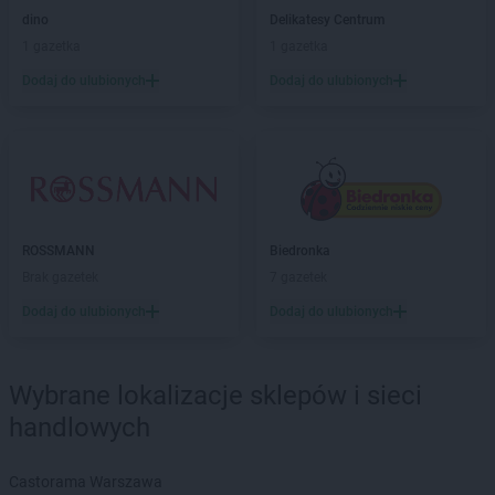
dino
Delikatesy Centrum
PEPCO
Bogatynia
1 gazetka
1 gazetka
PEPCO
Boguszów-Gorce
PEPCO
Bolesławiec
Dodaj do ulubionych
Dodaj do ulubionych
PEPCO
Bolszewo
PEPCO
Borek Wielkopolski
PEPCO
Braniewo
PEPCO
Brańsk
PEPCO
Bratkowice
PEPCO
Brenna
ROSSMANN
Biedronka
PEPCO
Brodnica
Brak gazetek
7 gazetek
PEPCO
Brusy
Dodaj do ulubionych
Dodaj do ulubionych
PEPCO
Brwinów
PEPCO
Brzeg
PEPCO
Brzeg Dolny
Wybrane lokalizacje sklepów i sieci
PEPCO
Brześć Kujawski
handlowych
PEPCO
Brzesko
PEPCO
Brzeszcze
PEPCO
Brzeziny
Castorama Warszawa