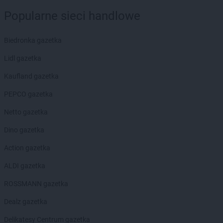
PEPCO
Chojnice
Popularne sieci handlowe
PEPCO
Chojnów
PEPCO
Choroszcz
PEPCO
Chorzów
Biedronka gazetka
PEPCO
Choszczno
Lidl gazetka
PEPCO
Chrzanów
PEPCO
Chwaszczyno
Kaufland gazetka
PEPCO
Ciechanów
PEPCO gazetka
PEPCO
Ciechocinek
PEPCO
Cieszyn
Netto gazetka
PEPCO
Czaplinek
Dino gazetka
PEPCO
Czarna
PEPCO
Czarna Białostocka
Action gazetka
PEPCO
Czarnków
ALDI gazetka
PEPCO
Czarny Dunajec
PEPCO
Czchów
ROSSMANN gazetka
PEPCO
Czechowice-Dziedzice
Dealz gazetka
PEPCO
Czeladź
PEPCO
Czerniejewo
Delikatesy Centrum gazetka