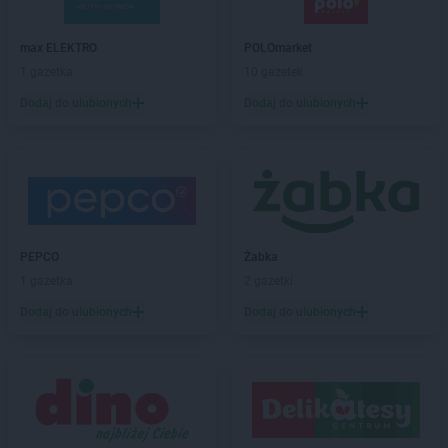
PEPCO
Biała Podlaska
PEPCO
Białe Błota
max ELEKTRO
POLOmarket
PEPCO
Białobrzegi
1 gazetka
10 gazetek
PEPCO
Białogard
Dodaj do ulubionych
Dodaj do ulubionych
PEPCO
Białystok
PEPCO
Biecz
PEPCO
Biedrusko
PEPCO
Bielany Wrocławskie
PEPCO
Bielawa
PEPCO
Bielsko-Biała
PEPCO
Bieruń
PEPCO
Żabka
PEPCO
Bierutów
1 gazetka
2 gazetki
PEPCO
Biłgoraj
Dodaj do ulubionych
Dodaj do ulubionych
PEPCO
Biskupiec
PEPCO
Blachownia
PEPCO
Błonie
PEPCO
Bobolice
PEPCO
Bobowa
PEPCO
Bochnia