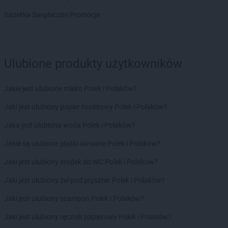
PEPCO
Czernikowo
Gazetka Świąteczne Promocje
PEPCO
Czersk
PEPCO
Czerwionka-Leszczyny
PEPCO
Częstochowa
PEPCO
Człuchów
Ulubione produkty użytkowników
PEPCO
Czudec
PEPCO
Jakie jest ulubione mleko Polek i Polaków?
Dąbrowa Białostocka
PEPCO
Dąbrowa Górnicza
Jaki jest ulubiony papier toaletowy Polek i Polaków?
PEPCO
Dąbrowa Tarnowska
PEPCO
Jaka jest ulubiona woda Polek i Polaków?
Dąbrówka
PEPCO
Darłowo
Jakie są ulubione płatki owsiane Polek i Polaków?
PEPCO
Dawidy Bankowe
PEPCO
Jaki jest ulubiony środek do WC Polek i Polaków?
Dębe Wielkie
PEPCO
Dębica
Jaki jest ulubiony żel pod prysznic Polek i Polaków?
PEPCO
Dęblin
PEPCO
Jaki jest ulubiony szampon Polek i Polaków?
Dębno
PEPCO
Dębowa
Jaki jest ulubiony ręcznik papierowy Polek i Polaków?
PEPCO
Debrzno