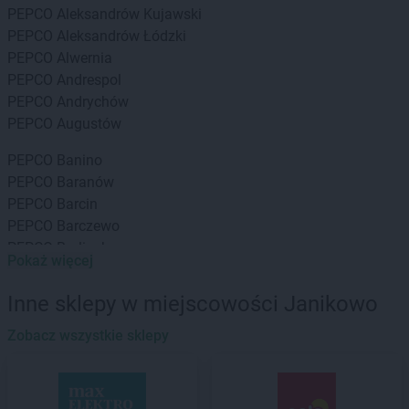
PEPCO
Aleksandrów Kujawski
PEPCO
Aleksandrów Łódzki
PEPCO
Alwernia
PEPCO
Andrespol
PEPCO
Andrychów
PEPCO
Augustów
PEPCO
Banino
PEPCO
Baranów
PEPCO
Barcin
PEPCO
Barczewo
PEPCO
Barlinek
Pokaż więcej
PEPCO
Bartoszyce
PEPCO
Barwice
Inne sklepy w miejscowości Janikowo
PEPCO
Będzin
PEPCO
Zobacz wszystkie sklepy
Bełchatów
PEPCO
Bełżyce
PEPCO
Besko
PEPCO
Bestwina