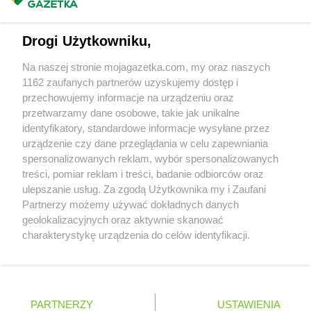
Masz sugestie lub pytania?
PEPCO
Gdańsk
PEPCO
Gdów
Napisz do nas:
support@mojagazetka.com
PEPCO
Gdynia
Drogi Użytkowniku,
Współpraca z nami
PEPCO
Giżycko
Na naszej stronie mojagazetka.com, my oraz naszych
PEPCO
Gliwice
Zobacz szczegóły
1162 zaufanych partnerów uzyskujemy dostęp i
PEPCO
Głogów
Retail Radar – analiza rynku
przechowujemy informacje na urządzeniu oraz
PEPCO
Głogów Małopolski
przetwarzamy dane osobowe, takie jak unikalne
PEPCO
Głogówek
identyfikatory, standardowe informacje wysyłane przez
PEPCO
Główczyce
Wasze ulubione produkty
urządzenie czy dane przeglądania w celu zapewniania
PEPCO
Głowno
spersonalizowanych reklam, wybór spersonalizowanych
Regulamin serwisu i polityka prywatności
PEPCO
Głubczyce
treści, pomiar reklam i treści, badanie odbiorców oraz
PEPCO
Głuchołazy
ulepszanie usług. Za zgodą Użytkownika my i Zaufani
Mapa strony
PEPCO
Partnerzy możemy używać dokładnych danych
Gniewkowo
geolokalizacyjnych oraz aktywnie skanować
PEPCO
Gniezno
Zawsze najnowsze gazetki w naszej
Wszystkie miasta z lokalizacjami sklepów
charakterystykę urządzenia do celów identyfikacji.
PEPCO
Godów
Ponieważ cenimy Twoją prywatność, prosimy o zgodę na
aplikacji
PEPCO
Gogolin
korzystanie z tych technologii poprzez kliknięcie
PEPCO
Gołdap
„Akceptuję”. Zgoda jest dobrowolna i zawsze możesz ją
PEPCO
Goleniów
+ 1,5 mln zadowolonych kupujących
zmienić/wycofać klikając przycisk ustawień prywatności
Polska
Czechy
Ukraina
Litwa
Słowacja
Rumunia
PEPCO
PARTNERZY
Golina
USTAWIENIA